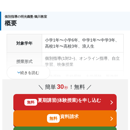
個別指導の明光義塾 鶴川教室
概要
小学1年〜小学6年、中学1年〜中学3年、
対象学年
高校1年〜高校3年、浪人生
個別指導(1対2~)、オンライン指導、自立
授業形式
学習、映像授業
続きを読む
中学受験、高校受験、大学受験、医学部
受験、授業・定期テスト対策、内申点対
30
＼ 簡単
！無料 ／
秒
策、学習習慣の定着、総合型選抜(旧AO)
対策、推薦入試対策、学校別特化対策、
通塾の目的
夏期講習(体験授業)を申し込む
国公立大対策、私大対策、共通テスト対
無料
策、英検(英語検定)対策、漢検(漢字検定)
対策、数学特化対策、英語・英会話特化
資料請求
対策、その他科目別特化対策