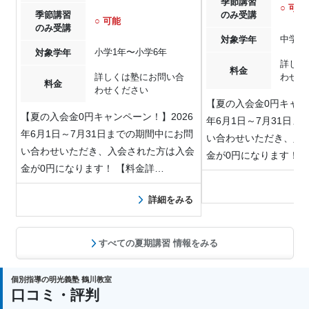
季節講習
○ 可能
季節講習
のみ受講
○ 可能
のみ受講
中学1
対象学年
小学1年〜小学6年
対象学年
詳しく
料金
詳しくは塾にお問い合
わせく
料金
わせください
【夏の入会金0円キャン
【夏の入会金0円キャンペーン！】2026
年6月1日～7月31日
年6月1日～7月31日までの期間中にお問
い合わせいただき、入
い合わせいただき、入会された方は入会
金が0円になります！ 
金が0円になります！ 【料金詳…
詳細をみる
すべての夏期講習 情報をみる
個別指導の明光義塾 鶴川教室
口コミ・評判