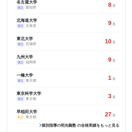
名古屋大学
8
名
愛知県
国立
北海道大学
9
名
北海道
国立
東北大学
10
名
宮城県
国立
九州大学
9
名
福岡県
国立
一橋大学
1
名
東京都
国立
東京科学大学
3
名
東京都
国立
早稲田大学
27
名
東京都
私立
個別指導の明光義塾 の合格実績をもっと見る