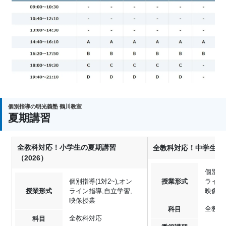
個別指導の明光義塾 鶴川教室
夏期講習
全教科対応！小学生の夏期講習
全教科対応！中学生の夏
（2026）
個別指導
個別指導(1対2~),オン
授業形式
ライン
授業形式
ライン指導,自立学習,
映像授
映像授業
全教科
科目
全教科対応
科目