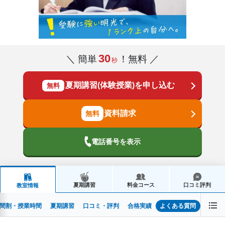
30
＼ 簡単
！無料 ／
秒
夏期講習(体験授業)を申し込む
無料
資料請求
電話番号を表示
夏期講習
料金コース
口コミ評判
教室情報
間割・授業時間
夏期講習
口コミ・評判
合格実績
よくある質問