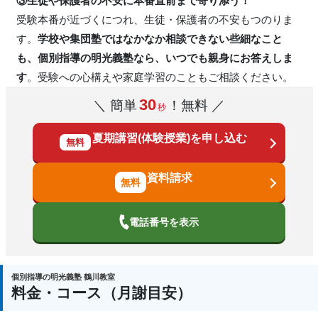
③生徒や保護者の不安に本番直前まで寄り添う！
受験本番が近づくにつれ、生徒・保護者の不安もつのりま
す。
学校や集団塾ではなかなか相談できない些細なこと
も、個別指導の明光義塾なら、いつでも親身にお答えしま
す
。受験への心構えや家庭学習のこともご相談ください。
30
＼ 簡単
！無料 ／
秒
夏期講習(体験授業)を申し込む
無料
資料請求
電話番号を表示
個別指導の明光義塾 鶴川教室
料金・コース（月謝目安）