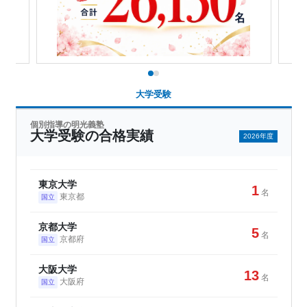
大学受験
個別指導の明光義塾
大学受験の合格実績
2026年度
東京大学
1
名
東京都
国立
京都大学
5
名
京都府
国立
大阪大学
13
名
大阪府
国立