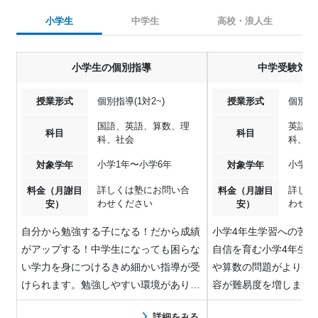
小学生
中学生
高校・浪人生
小学生の個別指導
中学受験対策
授業形式
個別指導(1対2~)
授業形式
個別指導
国語、英語、算数、理
英語、
科目
科目
科、社会
科、社
小学1年〜小学6年
小学4
対象学年
対象学年
詳しくは塾にお問い合
詳しく
料金（月謝目
料金（月謝目
わせください
わせく
安）
安）
自分から勉強する子になる！だから成績
小学4年生学習への苦
がアップする！中学生になっても困らな
自信を育む小学4年生
い学力を身につけるきめ細かい指導が受
や算数の問題がより複
けられます。勉強しやすい環境がありま
容が難易度を増します
す！【日時が…
意識を持って…
詳細をみる