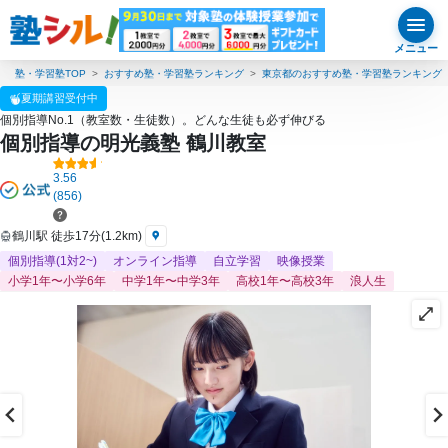
メニュー
塾・学習塾TOP
おすすめ塾・学習塾ランキング
東京都のおすすめ塾・学習塾ランキング
夏期講習受付中
個別指導No.1（教室数・生徒数）。どんな生徒も必ず伸びる
個別指導の明光義塾 鶴川教室
3.56
(856)
鶴川駅 徒歩17分(1.2km)
個別指導(1対2~)
オンライン指導
自立学習
映像授業
小学1年〜小学6年
中学1年〜中学3年
高校1年〜高校3年
浪人生