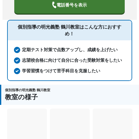
中高一貫校生に対応、特待生・奨学金制
電話番号を表示
度あり、授業の振替可能、不登校生に対
応、学習にPC・タブレットを利用、オン
塾の特徴
ライン対応、1科目から受講可能、季節
個別指導の明光義塾 鶴川教室は
こんな方におすす
講習のみの受講可、発達障害・学習障害
め！
の子どもに対応、自習室あり
科目
国語、算数、数学、理科、社会、英語
定期テスト対策で点数アップし、成績を上げたい
志望校合格に向けて自分に合った受験対策をしたい
学習習慣をつけて苦手科目を克服したい
個別指導の明光義塾 鶴川教室
教室の様子