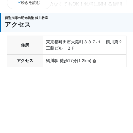
続きを読む
その場で入会を決めなくてもOK！勉強に関する疑問
や悩み、ご相談もお受けいたします。
個別指導の明光義塾 鶴川教室
アクセス
東京都町田市大蔵町３３７-１ 鶴川第２
住所
工藤ビル ２Ｆ
アクセス
鶴川駅 徒歩17分(1.2km)