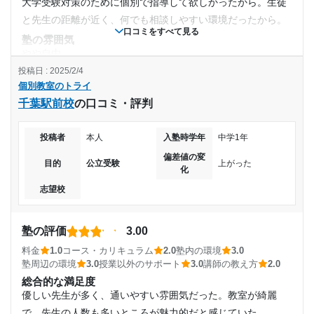
大学受験対策のために個別で指導して欲しかったから。生徒
と先生の距離が近く、何でも相談しやすい環境だったから。
口コミをすべて見る
塾の雰囲気
やや自由
投稿日 : 2025/2/4
料金
個別教室のトライ
他の個別塾と比べると、少しは安いと思う。また、塾内では
千葉駅前校
の口コミ・評判
タブレットを使って学習することもできたので、それを含め
ると安いと思う。
投稿者
本人
入塾時学年
中学1年
コース・カリキュラム
得意な国語と英語を伸ばすコースで、結果的には選んで良か
偏差値の変
目的
公立受験
上がった
化
ったと思う。週2,3の授業だったが、大変満足した。
志望校
講師の教え方
分からないところを分かるまでとことん教えてくれた。課題
も無理のない程度で出してくれて、自主学習の機会を与えて
塾の評価
3.00
くれた。
料金
1.0
コース・カリキュラム
2.0
塾内の環境
3.0
塾内の環境
塾周辺の環境
3.0
授業以外のサポート
3.0
講師の教え方
2.0
タブレットでの出席確認システムがあり、休むと保護者に連
総合的な満足度
絡がいくように鳴っていた。冬はやや寒かった。
優しい先生が多く、通いやすい雰囲気だった。教室が綺麗
塾周辺の環境
で、先生の人数も多いところが魅力的だと感じていた。