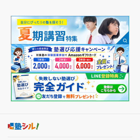
利用詳細
塾内の環境
通塾期間
設備は他のとことさほど変わらないが、自習など集中して行
うことができた。有難かった。
2017年以前
塾周辺の環境
まわりは居酒屋がおおく、夜まで明るいので安心して通うこ
入塾時の学年
とが出来た。ただ、周りに遊ぶところが多いのでゆうんくに
まけないように勉強する必要がある。
中学2年
授業以外のサポート
(相談・面談、家庭学習のサポート、授業以外のコミュニケーション等)
受講コース
授業以外のサポートはとても手厚く、面談などしたいと思っ
たときにたいおうしてくれてとても助かりました。
通年
利用詳細
通塾期間
通塾頻度
2017年以前〜2018年11月(11ヶ月以上)
週1日
入塾時の学年
1日あたりの授業時間
中学2年