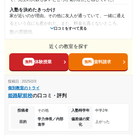
小学生もいたので少しうるさいと感じる時はあった。また、
入塾を決めたきっかけ
先生や塾長の雑談が耳障りになるときもあった。
家が近いのが理由。その他に友人が通っていて、一緒に通え
授業以外のサポート
るという点にも惹かれた。また、料金も高くないところ。
(相談・面談、家庭学習のサポート、授業以外のコミュニケーション等)
口コミをすべて見る
面談については、あまり回数は多くなかった。途中で塾長が
塾の雰囲気
とても自由
変わったので、情報が共有されておらず、話すことが面倒だ
近くの教室を探す
料金
と感じるときもあった。
個別塾ということもあり、値段は安くは無い。しかし、マン
利用詳細
ツーマンで教えて貰えるため出せる金額。
体験授業
資料請求
無料
無料
通塾期間
コース・カリキュラム
回数の割に値段が高いこともしばしばあったと母から聞い
2021年6月〜2022年3月(10ヶ月)
投稿日 : 2025/2/3
た。先生によって教え方のうまさが異なる。
個別教室のトライ
講師の教え方
入塾時の学年
姫路駅前校
の口コミ・評判
学生の先生方が多く、教師によって学力に差があると感じ
た。教え方は人により上手い下手があると思う。
高校3年
投稿者
その他
入塾時学年
中学2年
塾内の環境
学力伸長／内部
偏差値の変
大変綺麗で整っていると感じていた。不便に感じるようなこ
受講コース
目的
上がった
進学
化
とは特になかった。通いやすい塾だった。
通年,冬期講習
塾周辺の環境