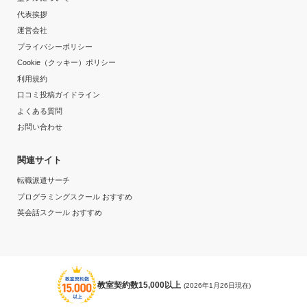
達成
個別教室のトライ 六本松校の口コミをもっと見る
代表挨拶
運営会社
目的の達成理由
プライバシーポリシー
Cookie（クッキー）ポリシー
とにかく勉強したし、分かりやすい授業で効率よく成績
利用規約
を伸ばすことが出来た。自分に合った個別の授業は効果
口コミ投稿ガイドライン
が出ると大いに感じた。
よくある質問
お問い合わせ
志望校と合格状況
関連サイト
第一志望校：
合格
転職派遣サーチ
個別教室のトライ 四日市駅前校の口コミをもっと見る
プログラミングスクール おすすめ
英会話スクール おすすめ
教室契約数15,000以上
(2026年1月26日現在)