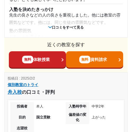
塾内の環境
1日あたりの授業時間
電気も明るくてとても勉強しやすいと思います。しっかりと
---
入塾を決めたきっかけ
仕切りもついていて自分の集中を切らすことはあまりなかっ
先生の良さなどの人の良さを重視しました。他には教室の雰
個別教室のトライ 姫路駅前校の口コミをもっと見る
1時間～2時間未満
たので良かったです。
囲気などです。他には、同じ生徒の雰囲気などです。
口コミをすべて見る
塾周辺の環境
塾の雰囲気
月額料金
駅からも近くビルの周りもたくさんの建物があり夜でも明る
どちらとも言えない
いですし、人通りも少なくはないので安全に通えると思いま
近くの教室を探す
料金
20,001円〜30,000円
す。
少し高いが、それなりの教育を受けられたので良かったので
授業以外のサポート
はないかとおもいます。勉強する上で環境めちゃくちゃだい
目的の達成度
体験授業
資料請求
無料
無料
(相談・面談、家庭学習のサポート、授業以外のコミュニケーション等)
じ
面談は定期的に行ってもらっていました。その時に講師の人
達成
コース・カリキュラム
を変えてほしいと伝えたこともありました。その時はすぐに
投稿日 : 2025/2/2
とてもよかった私の勉強のペースにとても合っていてよかっ
対応してくださいました。
個別教室のトライ
目的の達成理由
たです。友達とも話しながら作業できるのでよかったでさ。
利用詳細
舟入校
の口コミ・評判
講師の教え方
通塾期間
志望校に入学することができ、小さい頃から興味があっ
わかりやすいし、丁寧で生徒一人一人を見てくれている感じ
た分野のある大学に進学することができました。
投稿者
本人
入塾時学年
中学2年
だった。とてもとてもよかった。
2017年以前
偏差値の変
塾内の環境
目的
国立受験
上がった
志望校と合格状況
化
暑い時もあったし、冬も寒かったりと当日の設備は正直足り
入塾時の学年
志望校
なかった。設備が悪いように感じた。