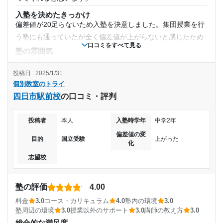
目的の達成度
利用詳細
入塾を決めたきっかけ
偏差値が20足らないため入塾を決意しました。集団授業を行
通塾期間
達成
う塾にも通っていたが全く偏差値が上がらないと感じたため
口コミをすべて見る
2021年11月〜2022年12月(1年2ヶ月)
目的の達成理由
塾の雰囲気
やや自由
入塾時の学年
定期テスト対策から高校受験、大学受験まで指導してい
投稿日 : 2025/1/31
料金
ただき、志望大学合格できたから。
個別教室のトライ
10,000円ぐらいだったので高いと思った。他の家庭教師や専
中学2年
四日市駅前校
の口コミ・評判
門の指導者の場合はそれ以上の料金が設定されていることも
志望校と合格状況
ありますが一般家庭は一方、塾や予備校での個別指導は、一
受講コース
投稿者
本人
入塾時学年
中学2年
般的にもう少しリーズナブルな価格帯で提供されることもあ
第一志望校：
合格
ります。総じて高いと思う。
偏差値の変
通年
目的
国立受験
上がった
化
個別教室のトライ 舟入校の口コミをもっと見る
コース・カリキュラム
志望校
コースについてはあまり理解していませんが高校受験はコー
通塾頻度
スが1つしかないと思います。大学受験は医学部など偏差値が
高い学部を受験する人はコースがあったと思います。コース
週1日
塾の評価
4.00
については良いと思いました。
料金
3.0
コース・カリキュラム
4.0
塾内の環境
3.0
1日あたりの授業時間
講師の教え方
塾周辺の環境
3.0
授業以外のサポート
3.0
講師の教え方
3.0
講師の教え方は良かったと思うが、他の先生がよくなかっ
総合的な満足度