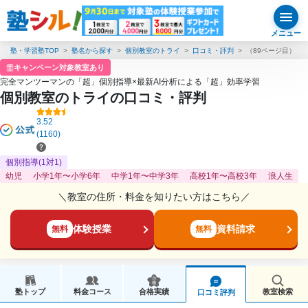
メニュー
塾・学習塾TOP
塾名から探す
個別教室のトライ
口コミ・評判
（89ページ目）
キャンペーン対象教室あり
完全マンツーマンの「超」個別指導×最新AI分析による「超」効率学習
個別教室のトライの口コミ・評判
3.52
(1160)
個別指導(1対1)
幼児
小学1年〜小学6年
中学1年〜中学3年
高校1年〜高校3年
浪人生
＼教室の住所・料金を知りたい方はこちら／
体験授業
資料請求
無料
無料
塾トップ
料金コース
合格実績
教室検索
口コミ評判