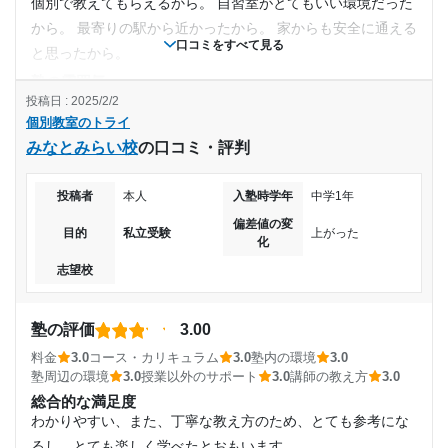
個別で教えてもらえるから。 自習室がとてもいい環境だった
たいとお願いすると紳士に対応してくださりましたので満足
1日あたりの授業時間
から。 最寄りの駅から近かったから。 家からも安全に通える
できましたり
口コミをすべて見る
と思ったから。
1時間～2時間未満
利用詳細
塾の雰囲気
通塾期間
どちらとも言えない
投稿日 : 2025/2/2
月額料金
個別教室のトライ
料金
2022年3月〜2023年1月(11ヶ月)
みなとみらい校
の口コミ・評判
夏期講習や冬季講習の料金が高すぎる。どの塾も高いと思い
〜10,000円
ますがなかなか高額な値段で受けていました。受けても受け
入塾時の学年
投稿者
本人
入塾時学年
中学1年
なくても正直そこまで変わらなかったかなと思います。
目的の達成度
偏差値の変
コース・カリキュラム
目的
私立受験
上がった
高校3年
化
コースは十分だと思います。英語が得意だったのでそのコー
達成
志望校
スで学ぶことができたのはとてもいいことだったと今でも思
受講コース
目的の達成理由
います。
講師の教え方
夏期講習
塾の評価
3.00
テストの点数が上がり、成績も上がった。加えて、学校
講師の教え方はその担当の人による。いい講師の方はとても
料金
3.0
コース・カリキュラム
3.0
塾内の環境
3.0
の授業で自信を持って挙手や発言、発表ができるように
真剣に私に寄り添って教えてくれました。ですが、教え方が
通塾頻度
塾周辺の環境
3.0
授業以外のサポート
3.0
講師の教え方
3.0
なった。
あまり良くない講師の方もちょくちょくいたように感じま
総合的な満足度
週3日
す。
わかりやすい、また、丁寧な教え方のため、とても参考にな
志望校と合格状況
るし、とても楽しく学べたとおもいます。