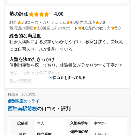
第一志望校：
合格
塾周辺の環境
中学1年
個別教室のトライ 高岡校の口コミをもっと見る
自転車で行ける距離だったのでとても通いやすいなと思っ
塾の評価
4.00
た。とてもとてもよかった思いまた通いたいと思った。
受講コース
料金
3.0
コース・カリキュラム
4.0
塾内の環境
3.0
授業以外のサポート
塾周辺の環境
3.0
授業以外のサポート
4.0
講師の教え方
5.0
(相談・面談、家庭学習のサポート、授業以外のコミュニケーション等)
総合的な満足度
通年,春期講習,夏期講習
楽しいし、周りの子達と友達になれたことで塾を行くのが早
社会人講師による授業がわかりやすい。教室は狭く、受験期
すぎた。だから友達ができにくく、残念な気持ちになる。
には自習スペースが飽和している。
通塾頻度
利用詳細
入塾を決めたきっかけ
通塾期間
週4日
個別指導塾を探しており、体験授業が分かりやすく丁寧だと
感じ、良かったのて決めた。
2017年以前〜2022年3月(4年以上)
1日あたりの授業時間
口コミをすべて見る
塾の雰囲気
やや自由
入塾時の学年
2時間～3時間未満
投稿日 : 2025/2/1
料金
個別教室のトライ
完全個別指導なので、他の集団塾と比べると料金は高い。そ
中学1年
月額料金
西神南駅前校
の口コミ・評判
の分、丁寧に自分のペースで学習を進められた。
コース・カリキュラム
受講コース
30,001円〜40,000円
社会人講師コースを選んだが、とてもわかりやすい授業で満
投稿者
本人
入塾時学年
中学2年
足した。月謝はそれなりに高い。
偏差値の変
通年
目的の達成度
目的
国立受験
上がった