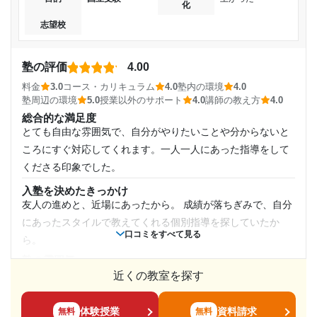
化
講師の教え方
社会人講師のレベルが高く、授業が分かりやすかった。スタ
志望校
通塾頻度
達成
ッフの講師も質問に丁寧に対応してくれた。
週1日
目的の達成理由
塾内の環境
塾の評価
4.00
パソコンを使って問題をコピーすることができる。コピー機
料金
3.0
コース・カリキュラム
4.0
塾内の環境
4.0
1日あたりの授業時間
毎日塾から帰ってきてからも勉強をして塾で習ったこと
も自由に使える。参考書も最低限の量がある。
塾周辺の環境
5.0
授業以外のサポート
4.0
講師の教え方
4.0
は復習をして予習もしていたから。できないところはで
塾周辺の環境
総合的な満足度
きるまで何度も繰り返して練習した。
1時間～2時間未満
コンビニが近くにあって便利だった。教室は狭いので、自習
とても自由な雰囲気で、自分がやりたいことや分からないと
スペースが飽和状態になる時期があった。
ころにすぐ対応してくれます。一人一人にあった指導をして
志望校と合格状況
月額料金
授業以外のサポート
くださる印象でした。
(相談・面談、家庭学習のサポート、授業以外のコミュニケーション等)
第一志望校：
合格
定期的に三者面談があり、進路のことや現在の学習状況など
10,001円〜20,000円
入塾を決めたきっかけ
友人の進めと、近場にあったから。 成績が落ちぎみで、自分
を共有、改善する事ができた。
個別教室のトライ 明石駅前校の口コミをもっと見る
にあったスタイルで教えてくれる個別指導を探していたか
目的の達成度
利用詳細
口コミをすべて見る
ら。
通塾期間
達成
塾の雰囲気
とても自由
近くの教室を探す
2018年4月〜2023年3月(5年)
目的の達成理由
料金
個別指導なので少し高めなのではないかなと思います。 しか
体験授業
資料請求
無料
無料
入塾時の学年