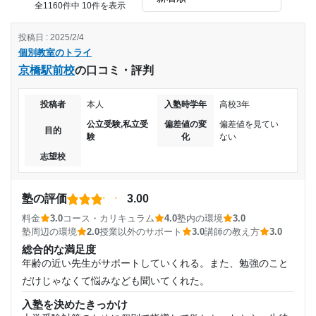
他のところと比べるととても良いと思った。コストパフォー
全1160件中 10件を表示
マンスが良いのでとても満足することができた
投稿日 : 2025/2/4
改善してほしい点
個別教室のトライ
個別というだけあってやはり高く、他の塾に比べて質の良い
京橋駅前校
の口コミ・評判
授業だったとは思えないから。
個人指導なので、わりと高い。学生バイトなので、もう少し
投稿者
本人
入塾時学年
高校3年
低くしても良いのではないかともおもう。
料金はかなり高く、1教科増やすごとに料金の負担がかなり
公立受験,私立受
偏差値の変
偏差値を見てい
目的
大きくなる。料金に見合った指導してくれたかと言われる
験
化
ない
と、当たり外れが多いとよく聞くので、何も言えない。
志望校
塾の評価
3.00
料金
3.0
コース・カリキュラム
4.0
塾内の環境
3.0
塾周辺の環境
2.0
授業以外のサポート
3.0
講師の教え方
3.0
総合的な満足度
年齢の近い先生がサポートしていくれる。また、勉強のこと
だけじゃなくて悩みなども聞いてくれた。
入塾を決めたきっかけ