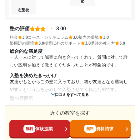
化
人生で1番勉強することができたから。勉強を通して、
コースのことは親に任せきりだったのでよく覚えていない
多角的な思考力が身につき、人として成長できたように
志望校
が、２つ上の先輩は、コースを何度か切り替えていたらし
通塾頻度
感じるから。
い。理由は知らない。
週2日
講師の教え方
塾の評価
3.00
志望校と合格状況
私をよく見てくれていた先生はすごく熱心で丁寧に教えてく
料金
3.0
コース・カリキュラム
3.0
塾内の環境
3.0
1日あたりの授業時間
れる先生だった。プライベートの話も沢山できるような先生
塾周辺の環境
3.0
授業以外のサポート
3.0
講師の教え方
3.0
第一志望校：
だった。親しみやすかった。
第二志望校：
合格
総合的な満足度
2時間～3時間未満
第三志望校：
一人一人に対して誠実に向き合ってくれて、質問に対して詳
塾内の環境
毎日先生が掃除をしていた。 それを見ていたから美化されて
しい説明を加えて教えてくださったことが印象的です。
個別教室のトライ 京橋駅前校の口コミをもっと見る
月額料金
いるとは思うが、綺麗だったと思う。生徒も物を丁寧に扱っ
入塾を決めたきっかけ
ていた。
友達がもとからこの塾に入っており、親が友達となら継続し
〜10,000円
塾周辺の環境
やすいという点をかみして入塾させてくれたためです。
教室に入れば気持ちが自然と学習モードになるような空気感
口コミをすべて見る
塾の雰囲気
目的の達成度
があった。集中しやすかった。先生もそういう雰囲気作りま
やや自由
してくれていたと思う。
達成
近くの教室を探す
料金
授業以外のサポート
他の塾と比べると少し高く感じるところがありましたが、サ
(相談・面談、家庭学習のサポート、授業以外のコミュニケーション等)
目的の達成理由
ービス内容を加味すると妥当かそれ以上な物だと感じまし
体験授業
資料請求
授業以外も楽しくコミュニケーションをとってくれる先生が
無料
無料
た。
多かった。それがモチベーションに繋がったし、その時間が