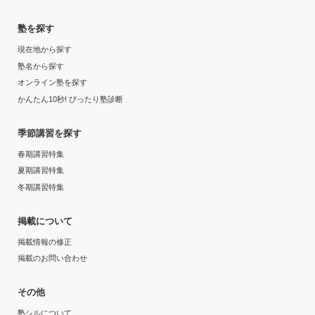
1時間～2時間未満
塾を探す
受講コース
月額料金
現在地から探す
夏期講習
20,001円〜30,000円
塾名から探す
オンライン塾を探す
通塾頻度
目的の達成度
かんたん10秒! ぴったり塾診断
週1日
未達成
季節講習を探す
春期講習特集
1日あたりの授業時間
目的の達成理由
夏期講習特集
冬期講習特集
2時間～3時間未満
志望校に落ちたため。偏差値が下がった事が要因で提出
物などはあまり提出しなかったため普通に落ちたと思
掲載について
月額料金
う。
掲載情報の修正
〜10,000円
志望校と合格状況
掲載のお問い合わせ
目的の達成度
第一志望校：
その他
第二志望校：
合格
塾シルについて