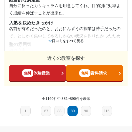
1時間～2時間未満
た。入試問題の解説を聞きに行っても完璧に答えられる人は
自分に反ったカリキュラムを用意してくれ、目的別に効率よ
少ないと思います。
く成績を伸ばすことが出来た。
月額料金
塾内の環境
入塾を決めたきっかけ
静かな学習スペースが確保されていることは、集中して学ぶ
名前が有名だったのと、おおにんずうの授業は苦手だったの
20,001円〜30,000円
ために重要です。個別指導の場合、他の生徒の騒音や気を散
で、とにかく集中してやるしかない状況を作りたかったため
口コミをすべて見る
らす要素が少ない、落ち着いた空間が必要です。座席が快適
塾の雰囲気
目的の達成度
で、机や椅子が調整可能な場合も、生徒にとっては快適な学
やや自由
習環境になります。このような環境はありました。
近くの教室を探す
料金
達成
価格はとても高いと感じたが、それなりの偏差値がアップし
塾周辺の環境
周辺環境は良かったです。真面目に勉強している人が多い印
たので受けてよかったと思った。コストパフォーマンスが良
目的の達成理由
体験授業
資料請求
無料
無料
象でした。受験生も多いためやる気のある人が多いと感じま
い。
した。
苦手だった英語が得意になり、成績や偏差値も向上し
コース・カリキュラム
て、第一志望の国公立に合格できたから。
わかりやすいコースで国立大学に合格するために効率よく学
授業以外のサポート
(相談・面談、家庭学習のサポート、授業以外のコミュニケーション等)
全1160件中 881~890件を表示
ぶことが出来てとてもよかった。また誰かいたら進めたい。
相談・面談では、生徒一人ひとりの悩みや疑問を直接聞くこ
志望校と合格状況
講師の教え方
とができ、学習面だけでなく、心理的なサポートも可能で
1
･･･
87
88
89
90
･･･
116
自分に合った内容のものを用意して、答えの教え方などもわ
す。これにより、生徒は自信を持って学び続けることができ
第一志望校：
合格
かりやすかったのでとても効率が良くて助かった。優しくた
ました。
いおうしてくれ、成績も伸びてたいへんたすかった
個別教室のトライ 西神南駅前校の口コミをもっと見る