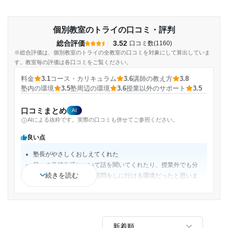
個別教室のトライの口コミ・評判
総合評価
3.52
口コミ数(1160)
※総合評価は、個別教室のトライの全教室の口コミを対象にして算出していま
す。教室毎の評価は各口コミをご覧ください。
料金
3.1
コース・カリキュラム
3.6
講師の教え方
3.8
塾内の環境
3.5
塾周辺の環境
3.6
授業以外のサポート
3.5
口コミまとめ
AI
AIによる抜粋です。実際の口コミも併せてご参照ください。
良い点
塾長がやさしくおしえてくれた
日々の学校生活について話を聞いてくれたり、授業外でも分
続きを読む
からないことがあれば質問をしに行ける環境だったと思いま
す。
苦手分野を得意にするならここにするべきだと思う。
様々なコースもあるが、どのコースにしても先生が一対一で
教えてくれるため、すぐに学ぶことができる。