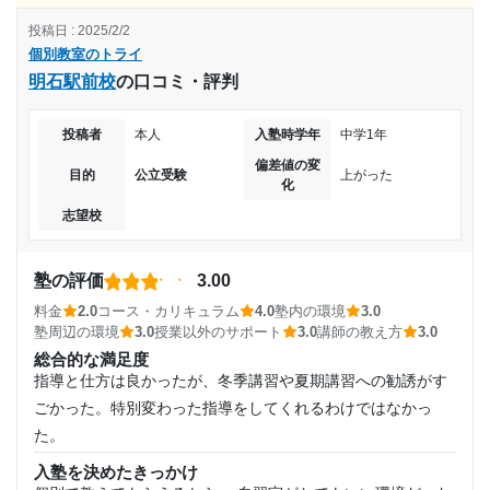
ずっと行きたいと考えていた志望校に合格することが出
コース・カリキュラム
楽しかったから塾へ行こうという前向きな気持ちも生まれて
来たから。 偏差値が上がり、勉強が好きになったか
投稿日 : 2025/2/2
選択できるものがあり、私は英語を中心とした物を選択して
いた。
ら。
個別教室のトライ
いましたが、特化した先生が丁寧に教えて下さりとても心地
利用詳細
明石駅前校
の口コミ・評判
よい物でした。
志望校と合格状況
通塾期間
講師の教え方
投稿者
本人
入塾時学年
中学1年
とても優しい方ばかりで、不満に感じるようなことはほとん
第一志望校：
合格
2017年以前〜2019年2月(1年以上)
偏差値の変
どありませんでした。また、大人なかたがおおく学生に中心
目的
公立受験
上がった
化
個別教室のトライ 千葉駅前校の口コミをもっと見る
のようにも感じませんでした。
入塾時の学年
志望校
塾内の環境
設備自体は少し年季が入っていて不便を感じるところが多々
中学2年
ありました。また、トイレが少し汚く違う建物のトイレを利
塾の評価
3.00
用していました。
受講コース
料金
2.0
コース・カリキュラム
4.0
塾内の環境
3.0
塾周辺の環境
3.0
授業以外のサポート
3.0
講師の教え方
3.0
塾周辺の環境
周りにコンビニやカラオケなど誘惑となるような建物のが多
総合的な満足度
通年
指導と仕方は良かったが、冬季講習や夏期講習への勧誘がす
く、周りの人を見ると自分の感情をコントロールすることが
ごかった。特別変わった指導をしてくれるわけではなかっ
通塾頻度
むずかしたかったです。
た。
授業以外のサポート
(相談・面談、家庭学習のサポート、授業以外のコミュニケーション等)
週2日
入塾を決めたきっかけ
面談は毎回あるものではありませんでしたが、じぶんからし