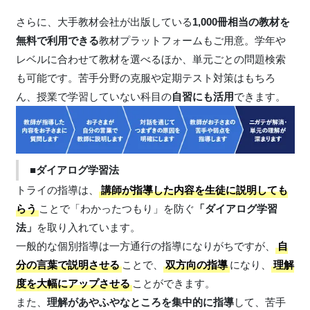
さらに、大手教材会社が出版している
1,000冊相当の教材を
無料で利用できる
教材プラットフォームもご用意。学年や
レベルに合わせて教材を選べるほか、単元ごとの問題検索
も可能です。苦手分野の克服や定期テスト対策はもちろ
ん、授業で学習していない科目の
自習にも活用
できます。
■ダイアログ学習法
トライの指導は、
講師が指導した内容を生徒に説明しても
らう
ことで「わかったつもり」を防ぐ
「ダイアログ学習
法」
を取り入れています。
一般的な個別指導は一方通行の指導になりがちですが、
自
分の言葉で説明させる
ことで、
双方向の指導
になり、
理解
度を大幅にアップさせる
ことができます。
また、
理解があやふやなところを集中的に指導
して、苦手