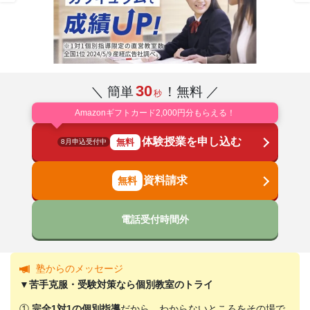
30
＼ 簡単
！無料 ／
秒
Amazonギフトカード2,000円分もらえる！
体験授業を申し込む
無料
8月申込受付中
資料請求
電話受付時間外
塾からのメッセージ
▼苦手克服・受験対策なら個別教室のトライ
①
完全1対1の個別指導
だから、わからないところをその場で