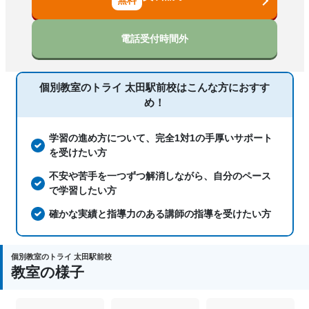
中高一貫校生に対応、授業の振替可能、
不登校生に対応、学習にPC・タブレット
電話受付時間外
を利用、オンライン対応、1科目から受
塾の特徴
講可能、季節講習のみの受講可、発達障
害・学習障害の子どもに対応、自習室あ
個別教室のトライ 太田駅前校は
こんな方におすす
り
め！
国語、現代文、古典（古文・漢文）、算
数、数学、理科、物理、化学、生物、地
学習の進め方について、完全1対1の手厚いサポート
科目
学、社会、倫理、日本史、世界史、歴史
を受けたい方
総合、政治経済、地理、英語、英会話、
不安や苦手を一つずつ解消しながら、自分のペース
情報、小論文
で学習したい方
確かな実績と指導力のある講師の指導を受けたい方
個別教室のトライ 太田駅前校
教室の様子