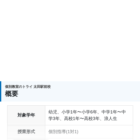
個別教室のトライ 太田駅前校
概要
幼児、小学1年〜小学6年、中学1年〜中
対象学年
学3年、高校1年〜高校3年、浪人生
授業形式
個別指導(1対1)