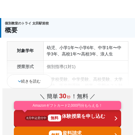
個別教室のトライ 太田駅前校
概要
幼児、小学1年〜小学6年、中学1年〜中
対象学年
学3年、高校1年〜高校3年、浪人生
授業形式
個別指導(1対1)
小学校受験、中学受験、高校受験、大学
続きを読む
受験、医学部受験、授業・定期テスト対
策、内申点対策、学習習慣の定着、総合
30
＼ 簡単
！無料 ／
秒
型選抜(旧AO)対策、推薦入試対策、学校
通塾の目的
別特化対策、国公立大対策、私大対策、
Amazonギフトカード2,000円分もらえる！
共通テスト対策、英検(英語検定)対策、
体験授業を申し込む
漢検(漢字検定)対策、数学特化対策、英
無料
8月申込受付中
語・英会話特化対策、その他科目別特化
対策
資料請求