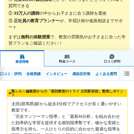
質問できる
②
33万人の講師
の中からお子さまに合う講師を選抜
③
正社員の教育プランナー
が、学習計画や進路相談までサポ
ート
まずは
無料の体験授業
で、教室の雰囲気やお子さまに合った学
習プランをご確認ください！
料金コース
口コミ評判
教室情報
口コミ・評判
合格実績
インタビュー
感染症対策
よくある質問
塾シル！編集部からの「個別教室のトライ 太田駅前校」塾推しポイン
ト
太田(群馬県)駅から徒歩3分程でアクセスが良く通いやすい
教室です。
「完全マンツーマン指導」と「最新AI分析」を組み合わせ
た効率的な学習を提供する個別指導塾です。確かな実績と
指導力を持ち、一人ひとりの目的に合わせた最適な指導を