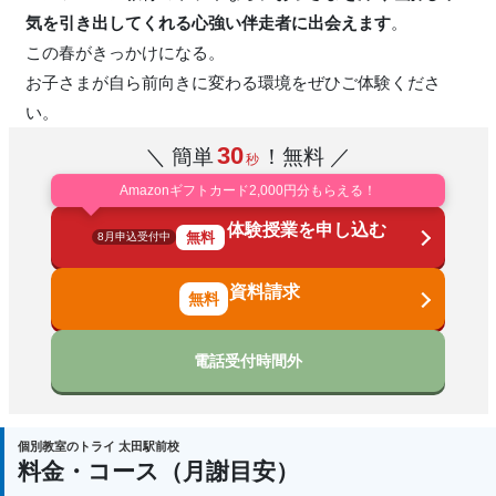
気を引き出してくれる心強い伴走者に出会えます
。
この春がきっかけになる。
お子さまが自ら前向きに変わる環境をぜひご体験くださ
い。
30
＼ 簡単
！無料 ／
秒
Amazonギフトカード2,000円分もらえる！
体験授業を申し込む
無料
8月申込受付中
資料請求
電話受付時間外
個別教室のトライ 太田駅前校
料金・コース（月謝目安）