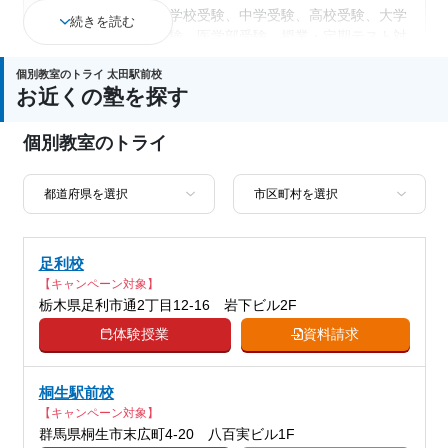
小学校受験、中学受験、高校受験、大学
続きを読む
受験、医学部受験、授業・定期テスト対
策、内申点対策、学習習慣の定着、総合
個別教室のトライ 太田駅前校
型選抜(旧AO)対策、推薦入試対策、学校
お近くの塾を探す
通塾の目的
別特化対策、国公立大対策、私大対策、
共通テスト対策、英検(英語検定)対策、
個別教室のトライ
漢検(漢字検定)対策、数学特化対策、英
語・英会話特化対策、その他科目別特化
対策
中高一貫校生に対応、授業の振替可能、
不登校生に対応、学習にPC・タブレット
足利校
を利用、オンライン対応、1科目から受
塾の特徴
【キャンペーン対象】
講可能、季節講習のみの受講可、発達障
栃木県足利市通2丁目12-16 岩下ビル2F
害・学習障害の子どもに対応、自習室あ
り
体験授業
資料請求
国語、現代文、古典（古文・漢文）、算
桐生駅前校
数、数学、理科、物理、化学、生物、地
【キャンペーン対象】
科目
学、社会、倫理、日本史、世界史、歴史
群馬県桐生市末広町4-20 八百実ビル1F
総合、政治経済、地理、英語、英会話、