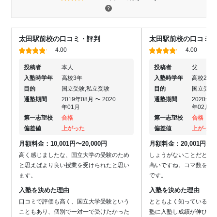
太田駅前校の口コミ・評判
太田駅前校の口コミ・
4.00
4.00
投稿者
本人
投稿者
父
入塾時学年
高校3年
入塾時学年
高校2年
目的
国立受験,私立受験
目的
国立受験
通塾期間
2019年08月 〜 2020
通塾期間
2020年0
年01月
年02月
第一志望校
合格
第一志望校
合格
偏差値
上がった
偏差値
上がった
月額料金：10,001円〜20,000円
月額料金：20,001円〜30
高く感じましたな、国立大学の受験のため
しょうがないことだとは
と思えばより良い授業を受けられたと思い
高いですね。コマ数を増
ます。
です。
入塾を決めた理由
入塾を決めた理由
口コミで評価も高く、国立大学受験という
とともよく知っている私
こともあり、個別で一対一で受けたかった
塾に入塾し成績が伸びて