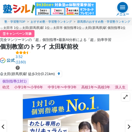
メニュー
塾・学習塾TOP
おすすめ塾・学習塾ランキング
群馬県のおすすめ塾・学習塾ランキング
太田市 1位
太田(群馬県)駅 1位
太田市 個別指導1位
太田(群馬県)駅 個別指導1位
キャンペーン対象
完全マンツーマンの「超」個別指導×最新AI分析による「超」効率学習
個別教室のトライ 太田駅前校
3.52
(1160)
太田(群馬県)駅 徒歩3分(0.21km)
個別指導(1対1)
幼児
小学1年〜小学6年
中学1年〜中学3年
高校1年〜高校3年
浪人生