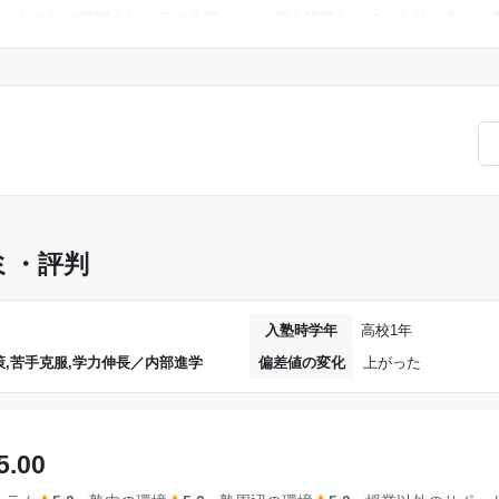
ことがあれば質問をしに行ける環
個人指導なので、わりと高い。
す。
もう少し低くしても良いのでは
するならここにするべきだと思
料金はかなり高く、1教科増や
がかなり大きくなる。料金に見
るが、どのコースにしても先生が
たかと言われると、当たり外れ
れるため、すぐに学ぶことができ
で、何も言えない。
るととても良いと思った。コスト
良いのでとても満足することがで
ミ・評判
入塾時学年
高校1年
,苦手克服,学力伸長／内部進学
偏差値の変化
上がった
5.00