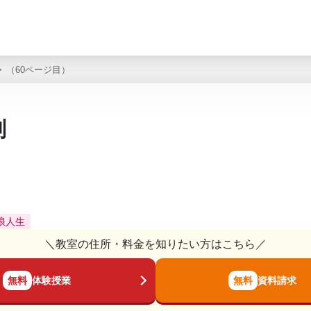
（60ページ目）
判
浪人生
＼教室の住所・料金を知りたい方はこちら／
無料
体験授業
無料
資料請求