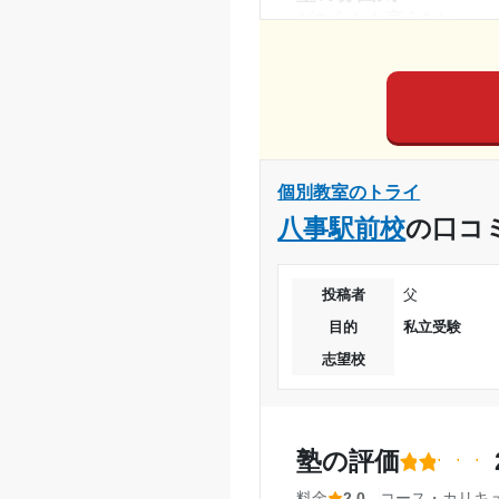
通塾期間
どちらとも言えない
料金
入塾時の学年
動画等で勉強を教えても
受講コース
コース・カリキュラム
何を学びたいか聞いても
通塾頻度
って基礎から学べた。
個別教室のトライ
講師の教え方
1日あたりの授業時間
八事駅前校
の口コ
教え方はわかりやすかっ
塾内の環境
月額料金
自転車置き場がもう少し
投稿者
父
塾周辺の環境
目的
私立受験
目的の達成度
良い点は駅から近いので
志望校
時、車が止めづらい。
目的の達成理由
授業以外のサポート
(
相談すれば親身になって
塾の評価
志望校と合格状況
思う。
料金
2.0
コース・カリキ