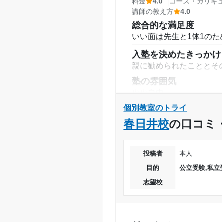
料金
4.0
コース・カリキ
講師の教え方
4.0
総合的な満足度
いい面は先生と1体1の
入塾を決めたきっかけ
親に勧められたこととそ
塾の雰囲気
やや自由
料金
個別教室のトライ
少し高いと感じるがりょ
春日井校
の口コミ
コース・カリキュラム
コース自体はそんなにな
投稿者
本人
講師の教え方
目的
公立受験,私立
塾で分からずどもってし
志望校
点数です。ほかは本当に
塾内の環境
少しスペースは狭いが空