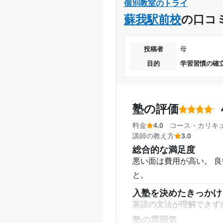
1日あたりの授業時間
料金
個別教室のトライ
ちょっと高いと思ったけ
蘇我駅前校
の口コ
月額料金
て感じでした。
コース・カリキュラム
投稿者
母
目的の達成度
とても便利ですごく良い
目的
学習習慣の確
講師の教え方
目的の達成理由
丁寧に教えてくださった
し気まずかった。
塾の評価
志望校と合格状況
塾内の環境
自習する場所がみんなか
料金
4.0
コース・カリキ
講師の教え方
3.0
かったです。
総合的な満足度
塾周辺の環境
悪い面は費用が高い。 
駅近で家から近かったの
と。
授業以外のサポート
(
自習中でもわからなかっ
入塾を決めたきっかけ
英語の文法が理解できず
利用詳細
塾の雰囲気