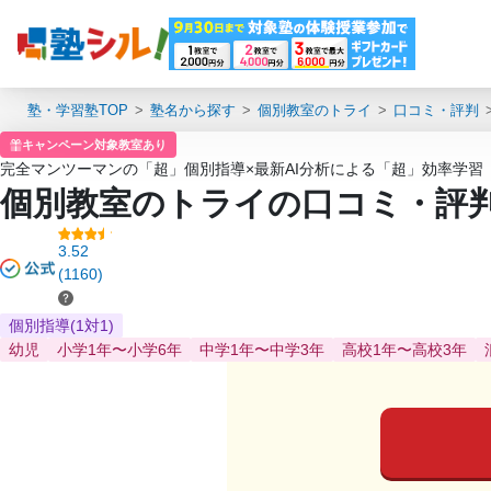
塾・学習塾TOP
塾名から探す
個別教室のトライ
口コミ・評判
キャンペーン対象教室あり
完全マンツーマンの「超」個別指導×最新AI分析による「超」効率学習
個別教室のトライの口コミ・評
3.52
(1160)
個別指導(1対1)
幼児
小学1年〜小学6年
中学1年〜中学3年
高校1年〜高校3年