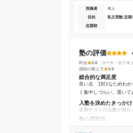
塾内の環境
自習室もあって自動販売
投稿者
本人
目的の達成度
塾周辺の環境
目的
私立受験,定期
周りには塾教室が多くて
目的の達成理由
志望校
思う。
授業以外のサポート
(
志望校と合格状況
普通の世間話は面白くて
塾の評価
った。
料金
3.0
コース・カリキ
利用詳細
講師の教え方
3.0
通塾期間
総合的な満足度
良い点 1対1なためわ
入塾時の学年
く集中しづらい。置いて
入塾を決めたきっかけ
受講コース
定期テストの点数が低か
塾の雰囲気
通塾頻度
やや自由