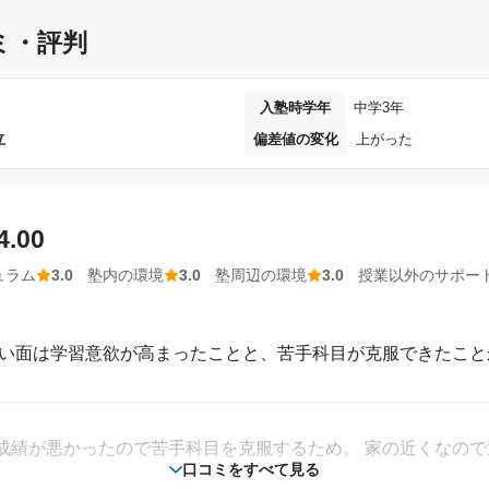
1時間～2時間未満
ど値段相応かなって思った。だけど合宿とかの費用が高すぎた
ミ・評判
30,001円〜40,000円
入塾時学年
中学3年
達成
ものだった。サボらなかったらめちゃくちゃ良い環境だった。
立
偏差値の変化
上がった
第1志望の高等学校に無事合格することができて
のでわかりやすかった。聞いたらなんでも答えてくれる。問題
ることが出来たから達成した。
4.00
第一志望校：
合格
第二志望校：
合格
ら見える場所で、机が長机だったのでもう少しプライベート感
ュラム
3.0
塾内の環境
3.0
塾周辺の環境
3.0
授業以外のサポー
第三志望校：
合格
個別教室のトライ 
良い面は学習意欲が高まったことと、苦手科目が克服できたこ
で雨の日はすごく便利だった。コンビニが近くにあって気分転
相談・面談、家庭学習のサポート、授業以外のコミュニケーション等)
たら声をかけて丁寧に教えてくれたのでとても良かった。宿題
成績が悪かったので苦手科目を克服するため。 家の近くなの
口コミをすべて見る