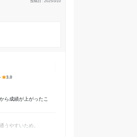
投稿日 : 2025/3/10
のでもう少し低くしてっ
とても良かった。
、楽しい学校生活を送
に行き詰まりすぎたら少
のある設備もあって欲し
ト
3.0
春日井校の口コミをもっと見る
とから成績が上がったこ
換できた。
を出してくれた。
で通うやすいため。