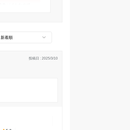
学生バイトなので、
ないかともおもう。
すごとに料金の負担
合った指導してくれ
が多いとよく聞くの
投稿日 : 2025/3/10