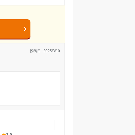
、費用は高いと思う。
の基礎を学ぶクラスに入
投稿日 : 2025/3/10
くもないため。
と思う。
になる。車で迎えに行く
らなかった。授業後に
たので良くも悪くもないと
ト
2.0