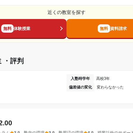
2021年8月〜2024年3月(2年8ヶ月)
近くの教室を探す
高校1年
らえるサイトもある中、塾は親身になって対応してもらえる分
無料
体験授業
無料
資料請求
春期講習,夏期講習,冬期講習
らい、苦手科目の克服を重視するカリキュラムにした。 1番下
週2日
1時間～2時間未満
ミ・評判
た。他の塾に通ったことがないので比べられないので良くも悪
20,001円〜30,000円
広く確保してほしい。 その他、教室やトイレなどの設備は問題
入塾時学年
高校3年
偏差値の変化
変わらなかった
未達成
便利なことろ。 悪い点は塾を出ると人通りが多くて騒音も気
第一志望に合格できなかった。成績があまり変わ
感想書いてくれるのは良かった。
相談・面談、家庭学習のサポート、授業以外のコミュニケーション等)
対応してもらえる。 あまりこちらから相談することはなかっ
2.00
第一志望校：
第二志望校：
ュラム
2.0
塾内の環境
3.0
塾周辺の環境
4.0
授業以外のサポー