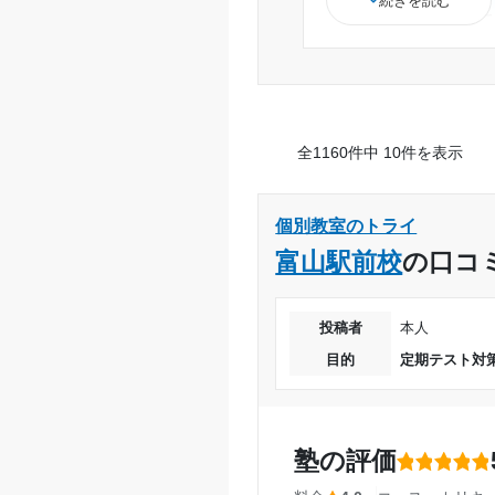
続きを読む
外でも分からない
境だったと思いま
苦手分野を得意に
う。
様々なコースもあ
全1160件中 10件を表示
一対一で教えてく
る。
他のところと比べ
個別教室のトライ
パフォーマンスが
富山駅前校
の口コ
きた
投稿者
本人
目的
定期テスト対策
塾の評価