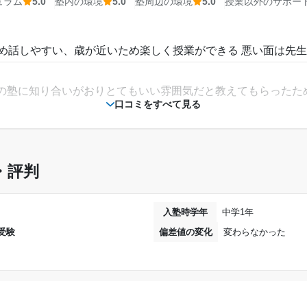
ュラム
5.0
塾内の環境
5.0
塾周辺の環境
5.0
授業以外のサポー
ため話しやすい、歳が近いため楽しく授業ができる 悪い面は先
の塾に知り合いがおりとてもいい雰囲気だと教えてもらったた
口コミをすべて見る
うしんてきでとてもいい値段だと感じた。通いやすい値段だと
・評判
いが先生を変えることが出来たりするためとてもいいと感じた
入塾時学年
中学1年
受験
偏差値の変化
変わらなかった
まってその授業が終わった時に講師が悪口を言っているのが聞
文句がないほどいいです
調があり相談スペースがあり自習出来るスペースがありとても