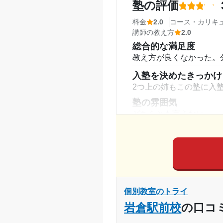
塾の評価
塾周辺の環境
駅がとても近く通うのは
料金
2.0
コース・カリキ
い階段じゃない
講師の教え方
2.0
総合的な満足度
授業以外のサポート
(
教え方が良くなかった。
優しく寄り添いながら話
利用詳細
入塾を決めたきっかけ
2つ上の姉もこの塾に入
通塾期間
塾の雰囲気
どちらとも言えない
入塾時の学年
料金
教師の授業の質に対して
受講コース
コース・カリキュラム
通塾頻度
自主学習部屋が常に開か
講師の教え方
1日あたりの授業時間
個別教室のトライ
教え方が難しくてよく分
岩倉駅前校
の口コ
くまで知ることが出来な
月額料金