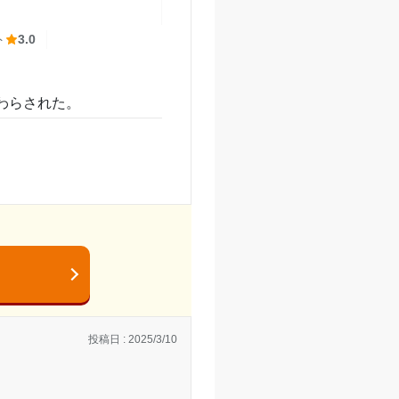
ことはあるがそんなにきつ
ト
3.0
わらされた。
も詳しく言ってくれた
。
ら納得のいく質だった。
強する環境を整えた。
投稿日 : 2025/3/10
方をされて自分が納得行