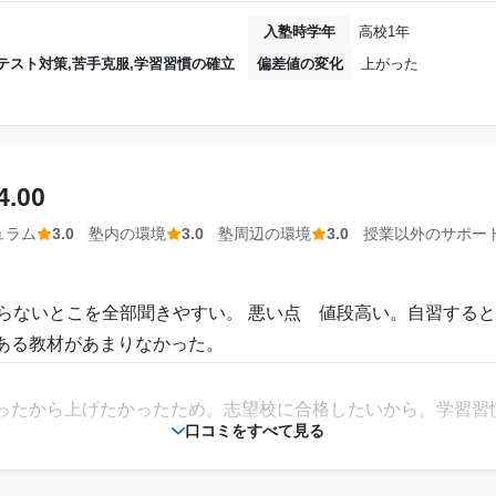
機も着いていてトイレも綺麗だったから設備の面では申し分な
入塾時学年
高校1年
達成
テスト対策,苦手克服,学習習慣の確立
偏差値の変化
上がった
勉強をする環境はすごく整っていると感じている。塾講師の質
学校でするテストたいさくを中心的に見てもらっ
はそれなりに点数を摂ることができた
相談・面談、家庭学習のサポート、授業以外のコミュニケーション等)
---
話していてとても楽しかった。友達のような感じで接すること
4.00
個別教室のトライ 富
ュラム
3.0
塾内の環境
3.0
塾周辺の環境
3.0
授業以外のサポー
2018年8月〜2019年8月(1年1ヶ月)
からないとこを全部聞きやすい。 悪い点 値段高い。自習する
中学1年
ある教材があまりなかった。
通年
ったから上げたかったため。志望校に合格したいから。学習習
口コミをすべて見る
週2日