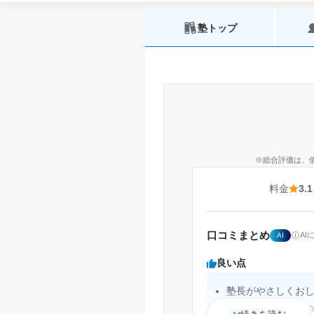
塾トップ
※総合評価は、
料金
3.1
口コミまとめ
A
AI
良い点
塾長がやさしくお
日々の学校生活に