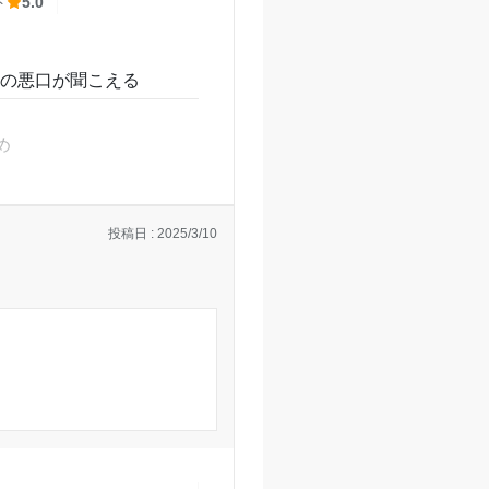
ト
5.0
生の悪口が聞こえる
め
投稿日 : 2025/3/10
感じる
。
こえてしまったためこの
いい環境