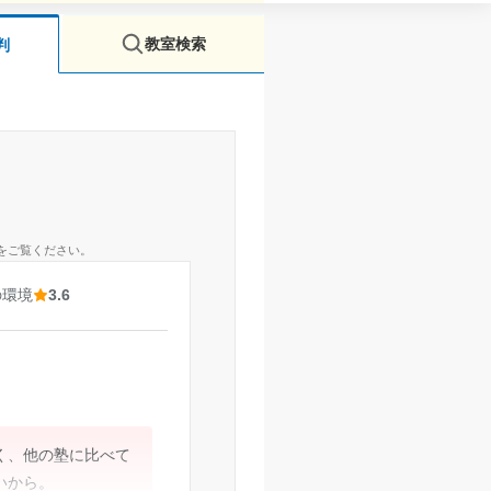
教室検索
判
をご覧ください。
の環境
3.6
く、他の塾に比べて
いから。