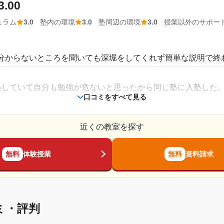
3.00
とても楽だと感じました。入っている建物で2階と階段を上る
ュラム
3.0
塾内の環境
3.0
塾周辺の環境
3.0
授業以外のサポー
相談・面談、家庭学習のサポート、授業以外のコミュニケーション等)
分からないところを聞いても深堀をしてくれず簡単な説明で終
してくれるので、とても相談しやすかった。自分の現在も状況
塾していて自分も勉強が危ないと思ったから同じ塾に入塾した
2020年6月〜2023年3月(2年10ヶ月)
口コミをすべて見る
高校1年
近くの教室を探す
授業料が高いんじゃないかと感じた。月収がもう少し安かった
通年
無料
体験授業
無料
資料請求
週2日
れていたから家で集中して勉強できない時は直ぐに塾へ行き勉
2時間～3時間未満
からなかった。問題の分からないところを聞いても曖昧な教え
ミ・評判
かった。
30,001円〜40,000円