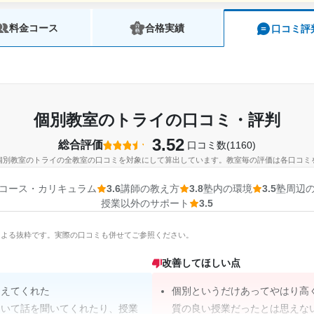
料金コース
合格実績
口コミ評
個別教室のトライの口コミ・評判
3.52
総合評価
口コミ数(1160)
個別教室のトライの全教室の口コミを対象にして算出しています。教室毎の評価は各口コミ
コース・カリキュラム
3.6
講師の教え方
3.8
塾内の環境
3.5
塾周辺
授業以外のサポート
3.5
Iによる抜粋です。実際の口コミも併せてご参照ください。
改善してほしい点
しえてくれた
個別というだけあってやはり高
ついて話を聞いてくれたり、授業
質の良い授業だったとは思えな