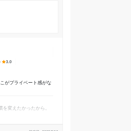
いと思った。
にもよるがいい環境だと
ていたのですがテスト
ができて授業外は楽しか
山駅前校の口コミをもっと見る
ト
3.0
とこがプライベート感がな
慣を変えたかったから。