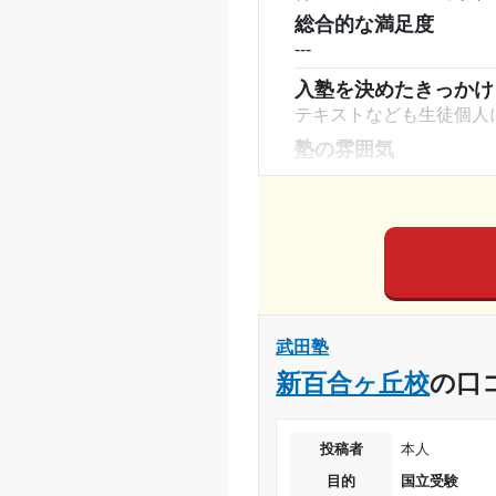
塾周辺の環境
総合的な満足度
駅近で通いやすく、塾の
---
心して通うことができた
入塾を決めたきっかけ
授業以外のサポート
テキストなども生徒個人
(
授業というより、参考書
塾の雰囲気
その人のやる気次第で身
---
利用詳細
料金
完全個別であったことと
通塾期間
コース・カリキュラム
生徒がどのレベルの学校
入塾時の学年
スが展開されていた。
武田塾
受講コース
講師の教え方
新百合ヶ丘校
の口
---
通塾頻度
塾内の環境
新設だったこともありと
投稿者
本人
1日あたりの授業時間
ったのが不便だった
目的
国立受験