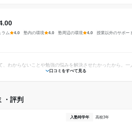
50,000円〜100,000円
った。人通りもよく、犯罪も起こりにくそうで、夜遅くまで勉
達成
4.00
相談・面談、家庭学習のサポート、授業以外のコミュニケーション等)
ュラム
4.0
塾内の環境
4.0
塾周辺の環境
4.0
授業以外のサポー
単に勉強だけを教わるのではなく、総合型選抜に
小論文も指導してくださった。英検やそのほかの検定にも対応
ョンや面接、書類の書き方等の対策をしていただ
さった。
---
2019年4月〜2019年12月(9ヶ月)
て、わからないことや勉強の悩みを解決させたかったから。一
金額の目安です。実際の料金とは異なる可能性がございますので、詳しくは塾にお問い合わ
口コミをすべて見る
武田塾
高校3年
通年
ミ・評判
。もう少し安くしてくれるとより多くの人が通いやすくなると
---
入塾時学年
高校3年
---
と感じた。コースのルート通りに取り組むと合格につながった