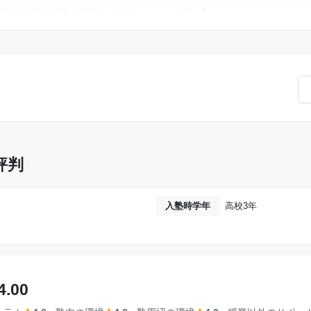
意されてるので個人に合わせたも
っている。
授業以外で渡される教材は解答
である。もう少し安かったら親の
ていないものが多く、あまり勉
はないかなと思う。
がする。
なかったが、他にもみてくれた
あまり密に関わるような塾では
ては感謝している。
める面談などは定期的に行って
ンをとても大切にしてくださって
成績の上がり方は人それぞれだ
やり方は私には合わず、成績が
評判
入塾時学年
高校3年
4.00