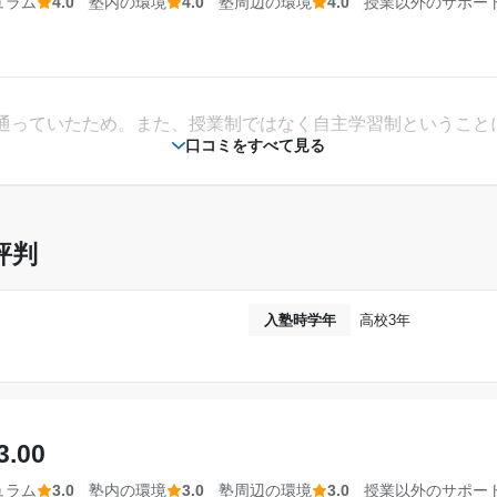
ュラム
4.0
塾内の環境
4.0
塾周辺の環境
4.0
授業以外のサポー
通っていたため。また、授業制ではなく自主学習制ということ
口コミをすべて見る
ったため、兄弟が多い私からすると通いやすかった。参考書を
評判
トなどで購入すると安くなると思った。
入塾時学年
高校3年
らえるというコースでわからないことを聞きやすい体制だった
3.00
り、毎回行くと「自習スペースがない」ということにならずに
けられていて、プライバシーがきちんと守られていて良いと思
ュラム
3.0
塾内の環境
3.0
塾周辺の環境
3.0
授業以外のサポー