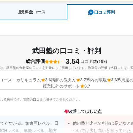
料金コース
口コミ評判
武田塾の口コミ・評判
3.54
総合評価
口コミ数(199)
は、武田塾の全教室の口コミを対象にして算出しています。教室毎の評価は各口コミをご
コース・カリキュラム
3.6
講師の教え方
3.7
塾内の環境
3.6
塾周辺
授業以外のサポート
3.7
Iによる抜粋です。実際の口コミも併せてご参照ください。
改善してほしい点
ってたすかる。第東亜レベル、日
他の塾と比べて料金は高いなと
RCHレベル、早慶レベル、地方
ついては少し高いと言っていた