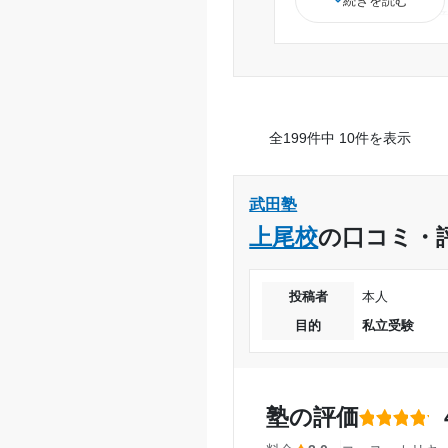
続きを読む
国立レベルなど用
のが見つかる。
少し高いが、妥当
負担が減ったので
1科目しか取ってい
全199件中 10件を表示
から。それに関し
コミュニケーショ
いた印象がある
武田塾
上尾校
の口コミ・
投稿者
本人
目的
私立受験
塾の評価