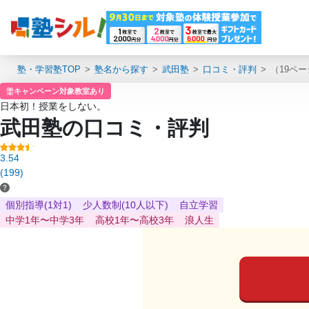
塾・学習塾TOP
塾名から探す
武田塾
口コミ・評判
（19ペ
キャンペーン対象教室あり
日本初！授業をしない。
武田塾の口コミ・評判
3.54
(199)
個別指導(1対1)
少人数制(10人以下)
自立学習
中学1年〜中学3年
高校1年〜高校3年
浪人生