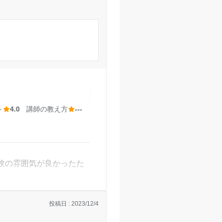
感じる。
境であった。
またその環境が良かっ
してくれたから。
ト
4.0
講師の教え方
---
せください。
合ヶ丘校の口コミをもっと見る
験の雰囲気が良かったた
投稿日 : 2023/12/4