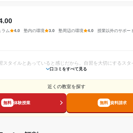
10,000円〜30,000円
達成
4.00
冬も快適な環境で勉強できた。また、全てキレイで行きたいっ
ュラム
4.0
塾内の環境
3.0
塾周辺の環境
4.0
授業以外のサポー
小論文の添削をしてくださり、無事本番で最善の
って休憩中に色々なものを買うことができたから。また、駅チ
できたため合格できた。
---
相談・面談、家庭学習のサポート、授業以外のコミュニケーション等)
強以外のことも話して親密度を高めることができ、塾に行くの
習スタイルとあっていると感じだから。自習を大切にするスタ
金額の目安です。実際の料金とは異なる可能性がございますので、詳しくは塾にお問い合わ
口コミをすべて見る
武田塾
2018年4月〜2021年3月(3年)
近くの教室を探す
小学6年
無料
体験授業
無料
資料請求
価値はそれだけの価値があったように思える。だが、相対的に
通年,春期講習,夏期講習,冬期講習
ったが、他にもみてくれたから。それに関しては感謝している
---