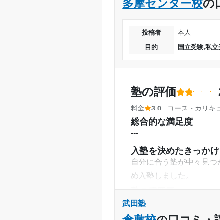
多摩センター校
の
---
1日あたりの授業時間
塾内の環境
自習用机が揺れた。その
投稿者
本人
月額料金
塾周辺の環境
目的
国立受験,私立
閑静な住宅街。周りにう
目的の達成度
授業以外のサポート
(
目的の達成理由
宿題と、その報告をする
塾の評価
利用詳細
料金
3.0
コース・カリキ
通塾期間
志望校と合格状況
総合的な満足度
---
※料金は口コミされた方が支払った
入塾時の学年
入塾を決めたきっかけ
自分に合う塾が中々見つ
受講コース
め入塾しました。
通塾頻度
塾の雰囲気
---
武田塾
1日あたりの授業時間
料金
倉敷校
の口コミ・