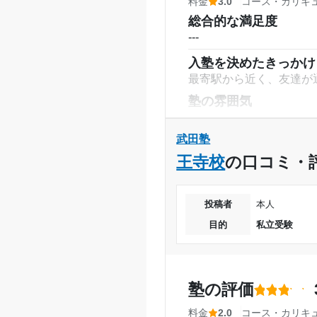
料金
3.0
コース・カリキ
総合的な満足度
---
入塾を決めたきっかけ
最寄駅から近く、友達が
塾の雰囲気
---
料金
武田塾
他の塾と比べると安価だ
王寺校
の口コミ・
かかるため、フリマサイ
コース・カリキュラム
投稿者
本人
先生と一対一で教えても
目的
私立受験
講師の教え方
---
塾内の環境
塾の評価
自習室の環境が整ってお
う。塾長と話す部屋が設
料金
2.0
コース・カリキ