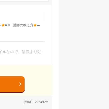
て気持ちが多くなった。
ト
4.0
講師の教え方
---
パフォーマンスを発揮
カでとても通いやすかっ
が楽しみになったから。
イルなので、講義より効
せください。
 王寺校の口コミをもっと見る
見た時には高い。
。
投稿日 : 2023/12/5