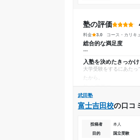
塾周辺の環境
月額料金
駅からのアクセスが良か
宅することが出来た。
目的の達成度
塾の評価
授業以外のサポート
(
料金
3.0
コース・カリキ
目的の達成理由
学科だけでなく、面接や
総合的な満足度
軟な対応を提供してくだ
---
利用詳細
志望校と合格状況
入塾を決めたきっかけ
通塾期間
大学受験をするにあたっ
※料金は口コミされた方が支払った
たから。
入塾時の学年
塾の雰囲気
---
武田塾
受講コース
料金
富士吉田校
の口コ
少し高いようにも感じた
通塾頻度
コース・カリキュラム
投稿者
本人
1日あたりの授業時間
良くできているコースだ
目的
国立受験
講師の教え方