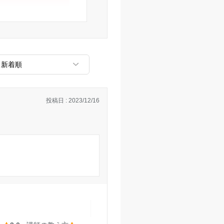
があまり詳しく書い
強にならなかった気
なかった。方針を決
くれた。
と思うが、この塾の
上がらなかった。
投稿日 : 2023/12/16