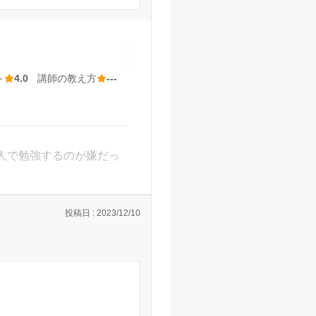
強したあとでも安全に帰
ト
4.0
講師の教え方
---
向けたプレゼンテーシ
してくださり、非常に柔
いたから。
人で勉強するのが嫌だっ
せください。
 上尾校の口コミをもっと見る
投稿日 : 2023/12/10
思った。
から。