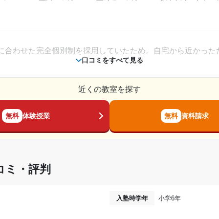
周りに飲食店やバスターミナルなどがあり栄えていた。また駅
。
に合わせた完全個別制を採用していたため。自宅から近かった
相談・面談、家庭学習のサポート、授業以外のコミュニケーション等)
口コミをすべて見る
を事前に解いてそれをもう一度できてるかどうかの確認をする
につくかが決まると思った。
近くの教室を探す
、自身合うテキストを見つけるまで何度か買い換えていたので
2022年6月〜2022年12月(7ヶ月)
無料
体験授業
無料
資料請求
をめざしているか、あるいは何を目標にしているかを明確にし
高校3年
通年
コミ・評判
---
ても綺麗で快適だった。トイレが教室内になく、廊下に出て少
入塾時学年
小学6年
---