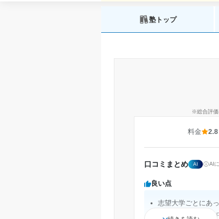
塾トップ
※総合評価
料金
2.8
口コミまとめ
A
AI
良い点
志望大学ごとにあ
東駒専レベル、MA