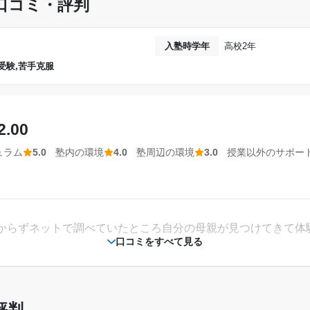
口コミ・評判
---
他は特筆すべきことは無く、基本的にいい環境であったように
入塾時学年
高校2年
30,000円〜50,000円
受験,苦手克服
るさい要因が無く、しっかり集中できる環境であった。いい環
達成
相談・面談、家庭学習のサポート、授業以外のコミュニケーション等)
希望していた大学に合格することができたから。
ため。度々、私が宿題やその他の学習を進められているか確認
2.00
たため。そして他の大学にも合格できたから。
ュラム
5.0
塾内の環境
4.0
塾周辺の環境
3.0
授業以外のサポー
2022年3月〜2023年12月(1年10ヶ月)
---
金額の目安です。実際の料金とは異なる可能性がございますので、詳しくは塾にお問い合わ
高校3年
武田塾 新百
からずネットで調べていたところ自分の母親が見つけてきて体
通年
口コミをすべて見る
---
---
評判