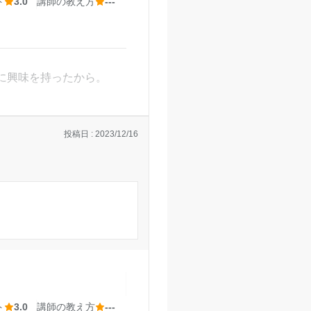
ト
3.0
講師の教え方
---
に興味を持ったから。
投稿日 : 2023/12/16
購入するのに別途お金が
ためとてもよかった。
済んだのがよかったと思
った。
ト
3.0
講師の教え方
---