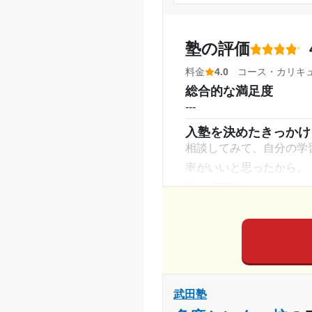
月額料金
---
塾内の環境
目的の達成度
塾の評価
空調完備されていて夏も
塾周辺の環境
料金
4.0
コース・カリキ
目的の達成理由
周りにいろいろな店があ
総合的な満足度
たから。
---
志望校と合格状況
授業以外のサポート
(
入塾を決めたきっかけ
先生との距離が近く、勉
相談してみて、自分の学
※料金は口コミされた方が支払った
利用詳細
率がいいと思ったから。
塾の雰囲気
通塾期間
---
入塾時の学年
料金
妥当。人件費と、情報の
受講コース
コース・カリキュラム
1科目しか取っていなか
通塾頻度
武田塾
講師の教え方