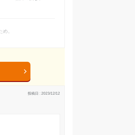
近のため人通りも多く安
ため。
という形式だったため、
少し高いように感じた。
、それぞれにあったコー
投稿日 : 2023/12/12
し歩かなければならなか