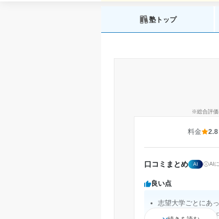
塾トップ
※総合評価
料金
2.8
口コミまとめ
A
AI
良い点
志望大学ごとにあ
東駒専レベル、MA