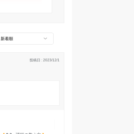
があまり詳しく書い
強にならなかった気
なかった。方針を決
くれた。
と思うが、この塾の
上がらなかった。
投稿日 : 2023/12/1