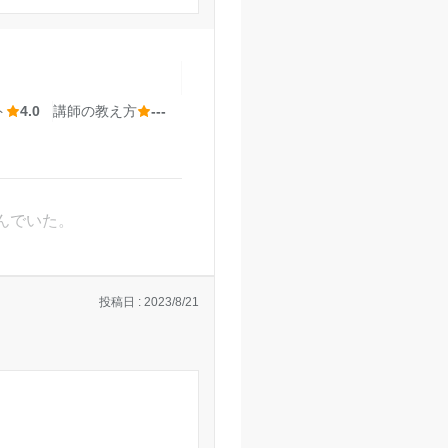
です！
第3にも受かったため。
た
ト
4.0
講師の教え方
---
せください。
甲子園校の口コミをもっと見る
んでいた。
投稿日 : 2023/8/21
。
う。