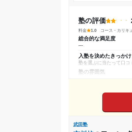
塾内の環境
目的の達成理由
自習室が使いやすかった
塾の評価
塾周辺の環境
志望校と合格状況
周りが集中して取り組ん
料金
1.0
コース・カリキ
授業以外のサポート
総合的な満足度
(
※料金は口コミされた方が支払った
面接練習とかもしてくれ
---
利用詳細
入塾を決めたきっかけ
塾を選ぶに当たって口コ
通塾期間
塾の雰囲気
入塾時の学年
---
料金
受講コース
学生が講師をやっていて
が答えるといった方法な
通塾頻度
コース・カリキュラム
受講する科目を選べ、そ
1日あたりの授業時間
武田塾
もできるのはよかった。