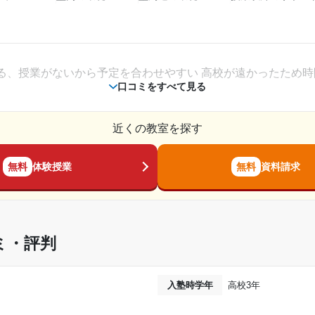
。
相談・面談、家庭学習のサポート、授業以外のコミュニケーション等)
いサポートだった印象は無い。良くも悪くも自分で努力するこ
る、授業がないから予定を合わせやすい 高校が遠かったため
口コミをすべて見る
2021年8月〜2023年3月(1年8ヶ月)
近くの教室を探す
高校2年
通年
無料
体験授業
無料
資料請求
した 教材費は授業料に含まれておらず、別途かかるのでお金は
---
週に一回特訓があり、目標を決めます。 みんな自習スペースで
---
ミ・評判
30,000円〜50,000円
イレはちょっと汚かった、電気勝手に消えるし エレベーターも
入塾時学年
高校3年
達成