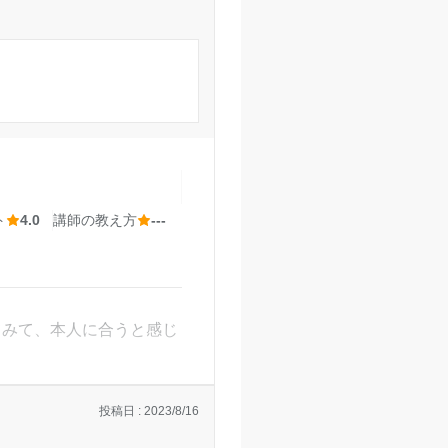
った。
のため少しずつ成績が
悪く感じた。
機会はなかった。
ト
4.0
講師の教え方
---
せください。
士吉田校の口コミをもっと見る
てみて、本人に合うと感じ
投稿日 : 2023/8/16