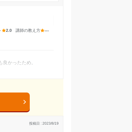
 公募しか受からなく
った。
やすかった。
ト
2.0
講師の教え方
---
せください。
良生駒校の口コミをもっと見る
れたりした。
も良かったため。
授業もこちらの質問に講師
苦手科目は2コマ取るなど
投稿日 : 2023/8/19