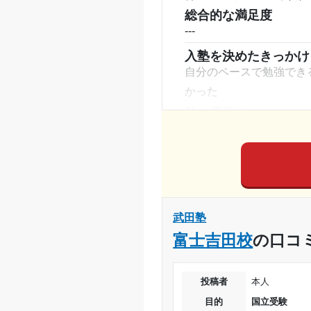
ッピングセンターもある
総合的な満足度
---
授業以外のサポート
(
自習がメインのため手厚
入塾を決めたきっかけ
利用詳細
自分のペースで勉強でき
かった
通塾期間
塾の雰囲気
入塾時の学年
---
料金
受講コース
私の親は高いと言ってま
コース・カリキュラム
通塾頻度
コースはありません。 
武田塾
講師の教え方
1日あたりの授業時間
富士吉田校
の口コ
---
塾内の環境
月額料金
自習室は綺麗でした ト
投稿者
本人
目的の達成度
塾周辺の環境
目的
国立受験