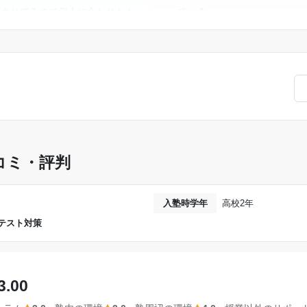
意されてるので個人に合わせたも
っている。
授業以外で渡される教材は解答
である。もう少し安かったら親の
ていないものが多く、あまり勉
はないかなと思う。
がする。
なかったが、他にもみてくれた
あまり密に関わるような塾では
ては感謝している。
める面談などは定期的に行って
ンをとても大切にしてくださって
成績の上がり方は人それぞれだ
やり方は私には合わず、成績が
コミ・評判
入塾時学年
高校2年
テスト対策
3.00