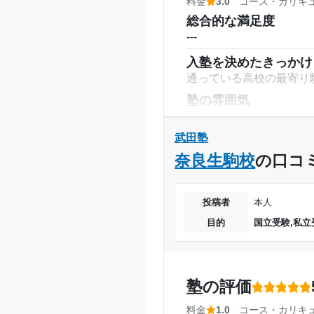
料金
3.0
コース・カリキ
総合的な満足度
---
入塾を決めたきっかけ
通っている高校の最寄り
塾の雰囲気
---
料金
武田塾
邪魔されない自習場所を
奈良生駒校
の口コ
コース・カリキュラム
第1志望校に無事合格す
投稿者
本人
講師の教え方
目的
国立受験,私立
---
塾内の環境
きちんと冷暖房もありそ
塾の評価
塾周辺の環境
甲子園駅の近くにあるこ
料金
1.0
コース・カリキ