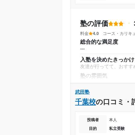
駅近でよかった、主要駅
目的の達成理由
授業以外のサポート
(
特にないです 講師は好
塾の評価
利用詳細
志望校と合格状況
料金
4.0
コース・カリキ
通塾期間
総合的な満足度
※料金は口コミされた方が支払った
---
入塾時の学年
入塾を決めたきっかけ
友達が行ってて、おすす
受講コース
塾の雰囲気
---
通塾頻度
料金
武田塾
1日あたりの授業時間
少し高いが、妥当である
千葉校
の口コミ・
コース・カリキュラム
月額料金
基本的なことからやった
投稿者
本人
講師の教え方
目的の達成度
目的
私立受験
---