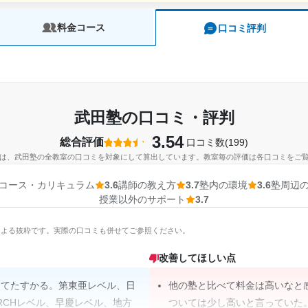
料金コース
口コミ評判
武田塾の口コミ・評判
3.54
総合評価
口コミ数(199)
は、武田塾の全教室の口コミを対象にして算出しています。教室毎の評価は各口コミをご
コース・カリキュラム
3.6
講師の教え方
3.7
塾内の環境
3.6
塾周辺
授業以外のサポート
3.7
Iによる抜粋です。実際の口コミも併せてご参照ください。
改善してほしい点
ってたすかる。第東亜レベル、日
他の塾と比べて料金は高いなと
RCHレベル、早慶レベル、地方
ついては少し高いと言っていた