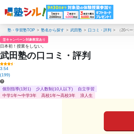
塾・学習塾TOP
塾名から探す
武田塾
口コミ・評判
（20ペ
キャンペーン対象教室あり
日本初！授業をしない。
武田塾の口コミ・評判
3.54
(199)
個別指導(1対1)
少人数制(10人以下)
自立学習
中学1年〜中学3年
高校1年〜高校3年
浪人生