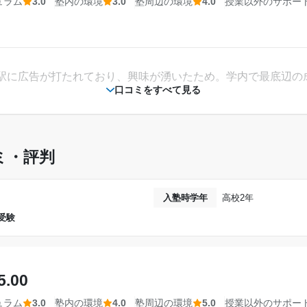
ュラム
3.0
塾内の環境
3.0
塾周辺の環境
4.0
授業以外のサポー
駅に広告が打たれており、興味が湧いたため。学内で最底辺の
口コミをすべて見る
確保できるという点で通ってよかったと思う。値段分活用する
ミ・評判
ることが出来、勝つ第2第3にも受かったことから良かったのだ
入塾時学年
高校2年
受験
れほど古い施設という印象は無い。勉強机がもっと広かったら
5.00
とから、それなりに都会だった。三ノ宮へも梅田へもアクセス
ュラム
3.0
塾内の環境
4.0
塾周辺の環境
5.0
授業以外のサポー