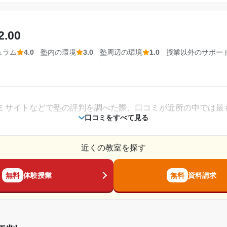
第一志望が不合格であった 第二志望も落ちました
。学校に近かったため、放課後に利用していた。その点が良か
て結局そこにいきました
2.00
---
でいた。自習室でも周りが集中して取り組んでいたため勉強し
ュラム
4.0
塾内の環境
3.0
塾周辺の環境
1.0
授業以外のサポー
相談・面談、家庭学習のサポート、授業以外のコミュニケーション等)
金額の目安です。実際の料金とは異なる可能性がございますので、詳しくは塾にお問い合わ
武田塾 奈
た。勉強の内容はもちろんのこと、それ以外のことも教えてく
ミサイトなどで塾の評判を調べた際、口コミが近所の中では最
2021年8月〜2022年2月(7ヶ月)
口コミをすべて見る
高校3年
近くの教室を探す
通年
、週に1時間しか授業がないことを考えると高く感じた。また
無料
体験授業
無料
資料請求
のでもう少し安くてもいいと思う。
---
の科目数に応じて授業料が変わるシステムは良かったと思う。
---