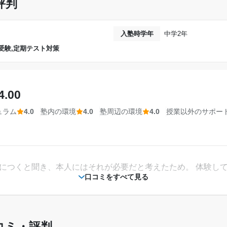
評判
10,000円〜30,000円
達成
入塾時学年
中学2年
は良かった。また過去問は比較的多くの種類があり、便利であ
受験,定期テスト対策
たくさんの先生が分かりやすく教えてくれた。そ
伸びたため達成することが出来た。
飲み屋などの飲食店やカラオケなどが多く、周辺環境の治安は
相談・面談、家庭学習のサポート、授業以外のコミュニケーション等)
4.00
---
ートはなかった。講師の方は大学生のため、授業以外で接する
ュラム
4.0
塾内の環境
4.0
塾周辺の環境
4.0
授業以外のサポー
金額の目安です。実際の料金とは異なる可能性がございますので、詳しくは塾にお問い合わ
武田塾 富
2019年4月〜2020年2月(11ヶ月)
浪人生
身につくと聞き、本人にはそれが必要だと考えたため。 体験し
口コミをすべて見る
通年
---
コミ・評判