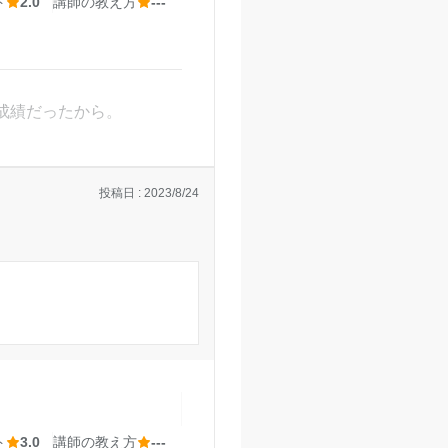
ト
2.0
講師の教え方
---
成績だったから。
投稿日 : 2023/8/24
意思が大事
と思う
いいのにと思う
がよく駅前に大きなショ
ト
3.0
講師の教え方
---