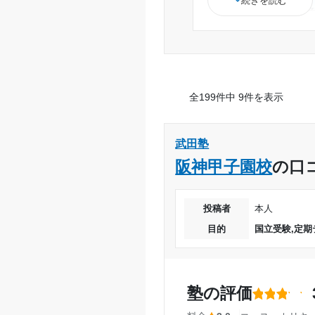
続きを読む
国立レベルなど用
のが見つかる。
少し高いが、妥当
負担が減ったので
1科目しか取ってい
全199件中 9件を表示
から。それに関し
コミュニケーショ
いた印象がある
武田塾
阪神甲子園校
の口
投稿者
本人
目的
国立受験,定期
塾の評価