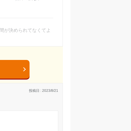
とを求められる
時間が決められてなくてよ
かかります
もくもく勉強してます
投稿日 : 2023/8/21
階段もあって便利でした