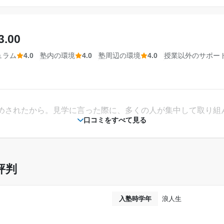
なので便利 近くにショッピングモールもあるので散歩にも最適
第1志望校に無事合格することが出来、勝つ第2
相談・面談、家庭学習のサポート、授業以外のコミュニケーション等)
ありがとうございます。
き嫌いが多かった気がするが基本的に楽しくお話ししてくれまし
3.00
---
ュラム
4.0
塾内の環境
4.0
塾周辺の環境
4.0
授業以外のサポー
2020年5月〜2021年3月(11ヶ月)
金額の目安です。実際の料金とは異なる可能性がございますので、詳しくは塾にお問い合わ
武田塾 阪神
高校2年
めされたから。見学に言った際に、多くの人が集中して取り組
通年
口コミをすべて見る
---
---
。もう少し安かったら親の負担が減ったのではないかなと思う
評判
30,000円〜50,000円
。基礎基本を大事にしていたため、成績が伸びやすかったと思
入塾時学年
浪人生
未達成