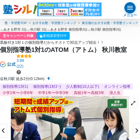
メニュー
塾・学習塾TOP
おすすめ塾・学習塾ランキング
東京都のおすすめ塾・学習塾ランキング
あきる野市 2位
秋川駅 2位
あきる野市 個別指導2位
秋川駅 個別指導2位
キャンペーン対象
夏期講習受付中
黒板付き1対１の個別指導だからテストで30点アップ続出！！
個別指導塾1対1のATOM（アトム） 秋川教室
3.89
(22)
秋川駅 徒歩2分(0.12km)
個別指導(1対1)
個別指導(1対2~)
少人数制(10人以下)
オンライン指導
小学1年〜小学6年
中学1年〜中学3年
高校1年〜高校3年
浪人生