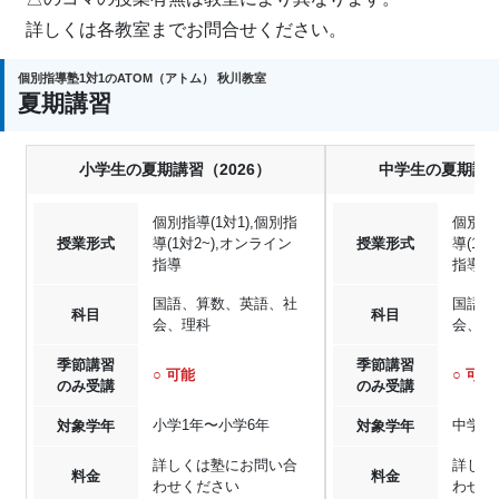
詳しくは各教室までお問合せください。
個別指導塾1対1のATOM（アトム） 秋川教室
夏期講習
小学生の夏期講習（2026）
中学生の夏期講習
個別指導(1対1),個別指
個別指導
授業形式
導(1対2~),オンライン
授業形式
導(1対
指導
指導
国語、算数、英語、社
国語、
科目
科目
会、理科
会、理
季節講習
季節講習
○ 可能
○ 可能
のみ受講
のみ受講
小学1年〜小学6年
中学1
対象学年
対象学年
詳しくは塾にお問い合
詳しく
料金
料金
わせください
わせく