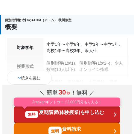
個別指導塾1対1のATOM（アトム） 秋川教室
概要
小学1年〜小学6年、中学1年〜中学3年、
対象学年
高校1年〜高校3年、浪人生
個別指導(1対1)、個別指導(1対2~)、少人
授業形式
数制(10人以下)、オンライン指導
続きを読む
中学受験、高校受験、大学受験、授業・
定期テスト対策、内申点対策、学習習慣
30
＼ 簡単
！無料 ／
秒
通塾の目的
の定着、総合型選抜(旧AO)対策、推薦入
試対策、国公立大対策、私大対策、共通
Amazonギフトカード2,000円分もらえる！
テスト対策、英検(英語検定)対策
夏期講習(体験授業)を申し込む
無料
中高一貫校生に対応、成績保証制度あ
り、授業の振替可能、不登校生に対応、
資料請求
塾の特徴
オンライン対応、1科目から受講可能、