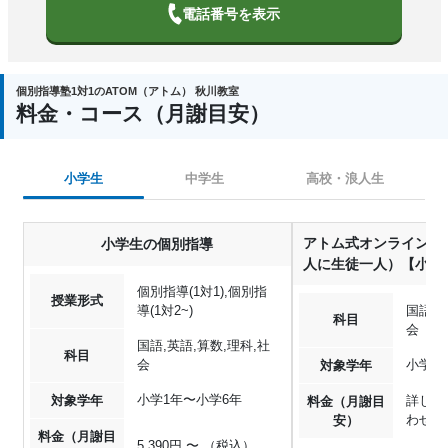
電話番号を表示
個別指導塾1対1のATOM（アトム） 秋川教室
料金・コース（月謝目安）
小学生
中学生
高校・浪人生
アトム式オンライン個
小学生の個別指導
人に生徒一人）【小学
個別指導(1対1),個別指
授業形式
導(1対2~)
国語,英
科目
会
国語,英語,算数,理科,社
科目
会
小学1
対象学年
小学1年〜小学6年
対象学年
詳しく
料金（月謝目
わせく
安）
料金（月謝目
5,390円 〜 （税込）