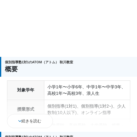
個別指導塾1対1のATOM（アトム） 秋川教室
概要
小学1年〜小学6年、中学1年〜中学3年、
対象学年
高校1年〜高校3年、浪人生
個別指導(1対1)、個別指導(1対2~)、少人
授業形式
数制(10人以下)、オンライン指導
続きを読む
中学受験、高校受験、大学受験、授業・
定期テスト対策、内申点対策、学習習慣
個別指導塾1対1のATOM（アトム） 秋川教室