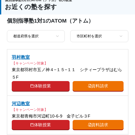
通塾の目的
の定着、総合型選抜(旧AO)対策、推薦入
お近くの塾を探す
試対策、国公立大対策、私大対策、共通
テスト対策、英検(英語検定)対策
個別指導塾1対1のATOM（アトム）
中高一貫校生に対応、成績保証制度あ
り、授業の振替可能、不登校生に対応、
塾の特徴
オンライン対応、1科目から受講可能、
季節講習のみの受講可、発達障害・学習
障害の子どもに対応、自習室あり
羽村教室
【キャンペーン対象】
国語、現代文、古典（古文・漢文）、算
東京都羽村市五ノ神４−１５−１１ シティープラザはむら
数、数学、理科、物理、化学、生物、地
５F
科目
学、社会、倫理、日本史、世界史、歴史
総合、政治経済、地理、英語、情報、小
体験授業
資料請求
論文
河辺教室
【キャンペーン対象】
東京都青梅市河辺町10-6-9 金子ビル３F
体験授業
資料請求