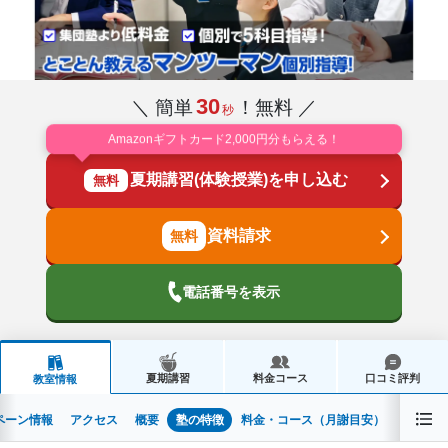
30
＼ 簡単
！無料 ／
秒
Amazonギフトカード2,000円分もらえる！
夏期講習(体験授業)を申し込む
無料
資料請求
電話番号を表示
夏期講習
料金コース
口コミ評判
教室情報
ペーン情報
アクセス
概要
塾の特徴
料金・コース（月謝目安）
時間割