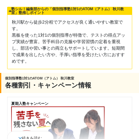
塾シル！編集部からの「個別指導塾1対1のATOM（アトム） 秋川教
室」塾推しポイント
秋川駅から徒歩2分程でアクセスが良く通いやすい教室で
す。
黒板を使った1対1の個別指導が特徴で、テストの得点アッ
プ実績が豊富。苦手科目の克服や学習習慣の定着を重視
し、部活や習い事との両立もサポートしています。短期間
で成果を出したい方や、手厚い指導を受けたい方におすす
めです。
個別指導塾1対1のATOM（アトム） 秋川教室
各種割引・キャンペーン情報
夏期入塾キャンペーン
続きを読む