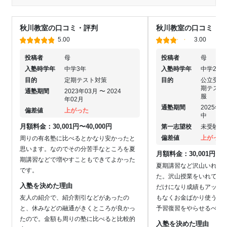
秋川教室の口コミ・評判
秋川教室の口コミ・評
5.00
3.00
投稿者
母
投稿者
母
入塾時学年
中学3年
入塾時学年
中学2年
目的
定期テスト対策
目的
公立受験
期テスト
通塾期間
2023年03月 〜 2024
服
年02月
通塾期間
2025年0
偏差値
上がった
中
月額料金：30,001円〜40,000円
第一志望校
未受験
偏差値
上がった
周りの有名塾に比べるとかなり安かったと
思います。なのでその分苦手なところを夏
月額料金：30,001円〜40
期講習などで増やすこともできてよかった
夏期講習など沢山いれる
です。
た。沢山授業をいれて通
入塾を決めた理由
だけになり成績もアップ
友人の紹介で、紹介割引などがあったの
もなくお金ばかり使うの
と、休みなどの融通がきくところが良かっ
予習復習をやらせるべき
たので。金額も周りの塾に比べると比較的
入塾を決めた理由