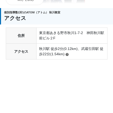
個別指導塾1対1のATOM（アトム） 秋川教室
アクセス
東京都あきる野市秋川1-7-2 神田秋川駅
8/31までにご入会いただいた方限定で、
入会金無料
住所
前ビル２F
に加え、
初回ご請求金額から1万円を割引
いたしま
す。
秋川駅 徒歩2分(0.12km)、武蔵引田駅 徒
アクセス
歩22分(1.54km)
さらに、他塾からの転塾を応援する「のりかえ割
引」や、ご兄弟・ご友人と一緒に始められる「ペア
入会割引」などの特典もご用意しています。
詳しい適用条件や内容については、各教室までお気
軽にお問い合わせください。