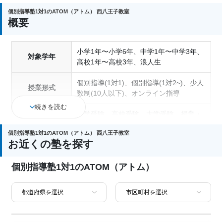
個別指導塾1対1のATOM（アトム） 西八王子教室
概要
小学1年〜小学6年、中学1年〜中学3年、
対象学年
高校1年〜高校3年、浪人生
個別指導(1対1)、個別指導(1対2~)、少人
授業形式
数制(10人以下)、オンライン指導
続きを読む
中学受験、高校受験、大学受験、授業・
定期テスト対策、内申点対策、学習習慣
個別指導塾1対1のATOM（アトム） 西八王子教室
通塾の目的
の定着、総合型選抜(旧AO)対策、推薦入
お近くの塾を探す
試対策、国公立大対策、私大対策、共通
テスト対策、英検(英語検定)対策
個別指導塾1対1のATOM（アトム）
中高一貫校生に対応、成績保証制度あ
り、授業の振替可能、不登校生に対応、
塾の特徴
オンライン対応、1科目から受講可能、
季節講習のみの受講可、発達障害・学習
障害の子どもに対応、自習室あり