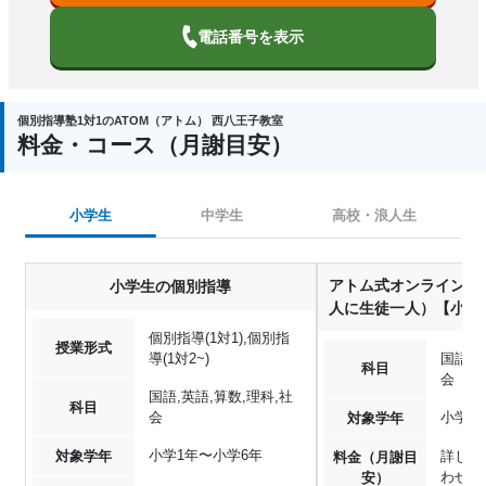
電話番号を表示
個別指導塾1対1のATOM（アトム） 西八王子教室
料金・コース（月謝目安）
小学生
中学生
高校・浪人生
アトム式オンライン個
小学生の個別指導
人に生徒一人）【小学
個別指導(1対1),個別指
授業形式
導(1対2~)
国語,英
科目
会
国語,英語,算数,理科,社
科目
会
小学1
対象学年
小学1年〜小学6年
対象学年
詳しく
料金（月謝目
わせく
安）