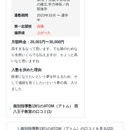
の確立,学力伸長／内
部進学
通塾期間
2023年10月 〜 通学
中
第一志望校
合格
偏差値
上がった
月額料金：20,001円〜30,000円
高すぎるなって思います。でも娘のためな
ら全然いくらでも払えますが、ちょっと高
いなと思いますね
入塾を決めた理由
医者になりたいという夢を叶えるため、そ
して成績を良くしたいという夢の為、入り
ました
個別指導塾1対1のATOM（アトム） 西
八王子教室の口コミ(1)
個別指導塾1対1のATOM（アトム）の口コミを見る(22)