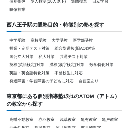
個別指導
少人数制(10人以下)
集団授業
自立学習
映像授業
西八王子駅の通塾目的・特徴別の塾を探す
中学受験
高校受験
大学受験
医学部受験
授業・定期テスト対策
総合型選抜(旧AO)対策
国公立大対策
私大対策
共通テスト対策
英検(英語検定)対策
漢検(漢字検定)対策
数学特化対策
英語・英会話特化対策
不登校生に対応
発達障害・学習障害の子どもに対応
自習室あり
東京都にある個別指導塾1対1のATOM（アトム）
の教室から探す
高幡不動教室
赤羽教室
浅草教室
亀有教室
亀戸教室
北千住教室
稲城教室
竹ノ塚教室
東長崎教室