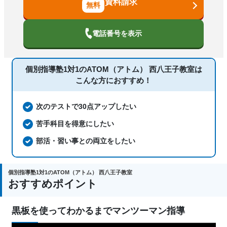
資料請求
塾の特徴
オンライン対応、1科目から受講可能、
季節講習のみの受講可、発達障害・学習
障害の子どもに対応、自習室あり
電話番号を表示
国語、現代文、古典（古文・漢文）、算
数、数学、理科、物理、化学、生物、地
個別指導塾1対1のATOM（アトム） 西八王子教室は
科目
学、社会、倫理、日本史、世界史、歴史
こんな方におすすめ！
総合、政治経済、地理、英語、情報、小
論文
次のテストで30点アップしたい
苦手科目を得意にしたい
部活・習い事との両立をしたい
個別指導塾1対1のATOM（アトム） 西八王子教室
おすすめポイント
黒板を使ってわかるまでマンツーマン指導