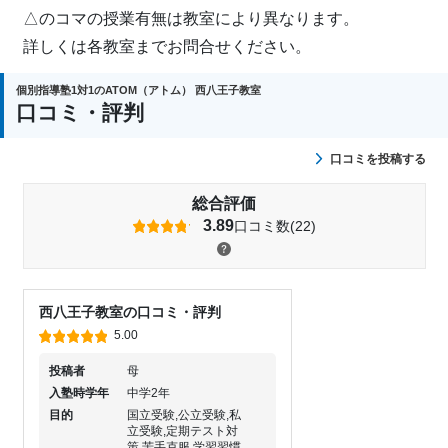
△のコマの授業有無は教室により異なります。
詳しくは各教室までお問合せください。
個別指導塾1対1のATOM（アトム） 西八王子教室
口コミ・評判
口コミを投稿する
総合評価
3.89
口コミ数(22)
西八王子教室の口コミ・評判
5.00
投稿者
母
入塾時学年
中学2年
目的
国立受験,公立受験,私
立受験,定期テスト対
策,苦手克服,学習習慣