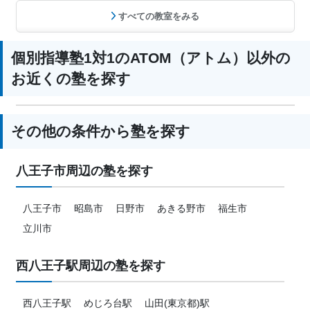
すべての教室をみる
国語、現代文、古典（古文・漢文）、算
数、数学、理科、物理、化学、生物、地
科目
学、社会、倫理、日本史、世界史、歴史
個別指導塾1対1のATOM（アトム）以外の
総合、政治経済、地理、英語、情報、小
お近くの塾を探す
論文
その他の条件から塾を探す
八王子市周辺の塾を探す
八王子市
昭島市
日野市
あきる野市
福生市
立川市
西八王子駅周辺の塾を探す
西八王子駅
めじろ台駅
山田(東京都)駅