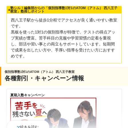
塾シル！編集部からの「個別指導塾1対1のATOM（アトム） 西八王子
教室」塾推しポイント
西八王子駅から徒歩1分程でアクセスが良く通いやすい教室
です。
黒板を使った1対1の個別指導が特徴で、テストの得点アッ
プ実績が豊富。苦手科目の克服や学習習慣の定着を重視
し、部活や習い事との両立もサポートしています。短期間
で成果を出したい方や、手厚い指導を受けたい方におすす
めです。
個別指導塾1対1のATOM（アトム） 西八王子教室
各種割引・キャンペーン情報
夏期入塾キャンペーン
続きを読む