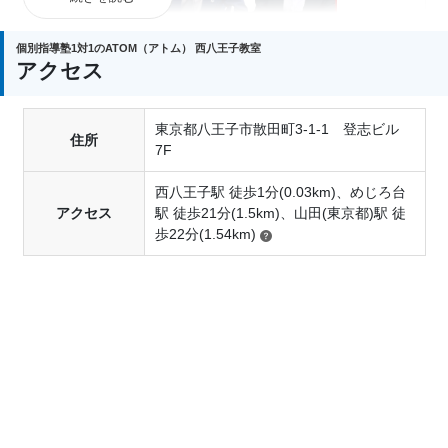
個別指導塾1対1のATOM（アトム） 西八王子教室
アクセス
東京都八王子市散田町3-1-1 登志ビル
8/31までにご入会いただいた方限定で、
入会金無料
住所
7F
に加え、
初回ご請求金額から1万円を割引
いたしま
す。
西八王子駅 徒歩1分(0.03km)、めじろ台
アクセス
駅 徒歩21分(1.5km)、山田(東京都)駅 徒
さらに、他塾からの転塾を応援する「のりかえ割
歩22分(1.54km)
引」や、ご兄弟・ご友人と一緒に始められる「ペア
入会割引」などの特典もご用意しています。
詳しい適用条件や内容については、各教室までお気
軽にお問い合わせください。