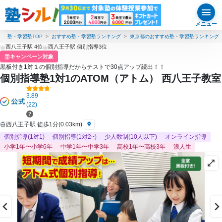
メニュー
塾・学習塾TOP
おすすめ塾・学習塾ランキング
東京都のおすすめ塾・学習塾ランキング
西八王子駅 4位
西八王子駅 個別指導3位
キャンペーン対象
黒板付き1対１の個別指導だからテストで30点アップ続出！！
個別指導塾1対1のATOM（アトム） 西八王子教室
3.89
(22)
西八王子駅 徒歩1分(0.03km)
個別指導(1対1)
個別指導(1対2~)
少人数制(10人以下)
オンライン指導
小学1年〜小学6年
中学1年〜中学3年
高校1年〜高校3年
浪人生