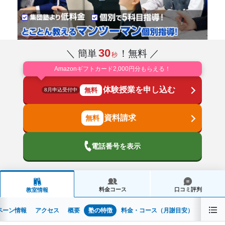
30
＼ 簡単
！無料 ／
秒
Amazonギフトカード2,000円分もらえる！
体験授業を申し込む
無料
8月申込受付中
資料請求
電話番号を表示
料金コース
口コミ評判
教室情報
ペーン情報
アクセス
概要
塾の特徴
料金・コース（月謝目安）
時間割