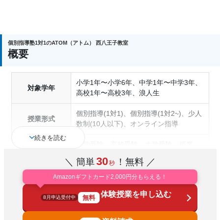
個別指導塾1対1のATOM（アトム） 西八王子教室
概要
小学1年〜小学6年、中学1年〜中学3年、
対象学年
高校1年〜高校3年、浪人生
個別指導(1対1)、個別指導(1対2~)、少人
授業形式
数制(10人以下)、オンライン指導
続きを読む
中学受験、高校受験、大学受験、授業・
定期テスト対策、内申点対策、学習習慣
30
＼ 簡単
！無料 ／
秒
通塾の目的
の定着、総合型選抜(旧AO)対策、推薦入
試対策、国公立大対策、私大対策、共通
Amazonギフトカード2,000円分もらえる！
テスト対策、英検(英語検定)対策
体験授業を申し込む
無料
8月申込受付中
中高一貫校生に対応、成績保証制度あ
り、授業の振替可能、不登校生に対応、