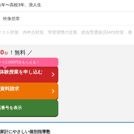
1年〜高校3年、浪人生
習、映像授業
スト対策、内申点対策、学習習慣の定着、総合型選抜(旧AO)対策、推
30
！無料 ／
校生に対応、学習にPC・タブレットを利用、オンライン対応、1科目か
秒
ード2,000円分もらえる！
体験授業を申し込む
資料請求
話番号を表示
で家計にやさしい個別指導塾