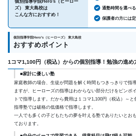
個別指導学院Hero’s（ヒーロー
ズ） 東大島校は
通塾時間を選べ
こんな方におすすめ！
保護者の方には
個別指導学院Hero’s（ヒーローズ） 東大島校
おすすめポイント
1コマ1,100円（税込）からの個別指導！勉強の進
■家計に優しい塾
家庭教師の場合、生徒が問題を解く時間もつきっきりで指
ますが、ヒーローズの指導はわからない部分だけをピンポ
トで指導します。だから費用は１コマ1,100円（税込）～と
指導塾では破格の低価格で指導します。
一人でも多くの子どもたちの夢を叶える塾でありたいとお
ております。
■自分のペースで学習できる。得意科目は飛び級も可能