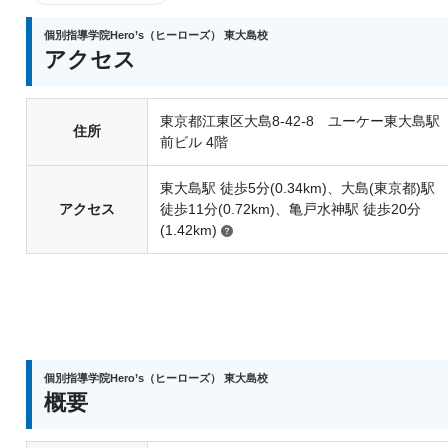
・受験科目 算数・国語
個別指導学院Hero’s（ヒーローズ） 東大島校
・時間 ５０分
アクセス
◆中学生
東京都江東区大島8-42-8 ユーケー東大島駅
・受験科目 数学・英語
住所
前ビル 4階
・時間 ５０分
東大島駅 徒歩5分(0.34km)、大島(東京都)駅
アクセス
徒歩11分(0.72km)、亀戸水神駅 徒歩20分
テスト対策のご案内
(1.42km)
★まずは無料体験授業から行いたいという方
★まずはテスト対策授業のみ受けてみたいという方
★まずはテストに向けて何をしたらいいか相談したいと
●TOKKUN コース※料金はすべて税抜表記となってお
講座内容 5 科目から選択できます。※テキストや進
個別指導学院Hero’s（ヒーローズ） 東大島校
概要
費用 中1：￥11,000 中2：￥13,000 中3：￥14
受講例 国語4 コマ+ 理科4 コマ+ 社会4 コマ ／ 数学