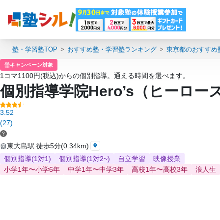
塾・学習塾TOP
おすすめ塾・学習塾ランキング
東京都のおすすめ
キャンペーン対象
1コマ1100円(税込)からの個別指導。通える時間を選べます。
個別指導学院Hero’s（ヒーロー
3.52
(27)
東大島駅 徒歩5分(0.34km)
個別指導(1対1)
個別指導(1対2~)
自立学習
映像授業
小学1年〜小学6年
中学1年〜中学3年
高校1年〜高校3年
浪人生