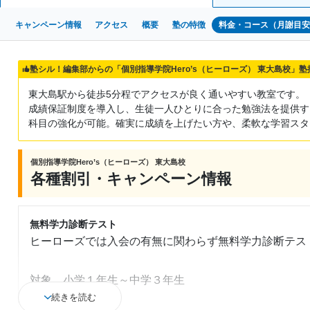
キャンペーン情報
アクセス
概要
塾の特徴
料金・コース（月謝目
塾シル！編集部からの「個別指導学院Hero’s（ヒーローズ） 東大島校」
東大島駅から徒歩5分程でアクセスが良く通いやすい教室です。
成績保証制度を導入し、生徒一人ひとりに合った勉強法を提供す
科目の強化が可能。確実に成績を上げたい方や、柔軟な学習スタ
個別指導学院Hero’s（ヒーローズ） 東大島校
各種割引・キャンペーン情報
無料学力診断テスト
ヒーローズでは入会の有無に関わらず無料学力診断テス
対象 小学１年生～中学３年生
続きを読む
◆小学生