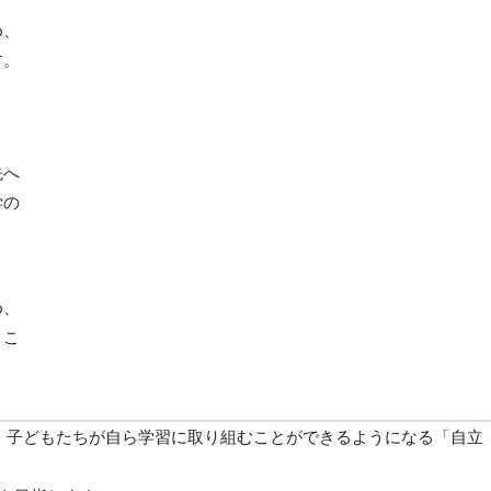
め、
す。
ま
先へ
学の
め、
くこ
、子どもたちが自ら学習に取り組むことができるようになる「自立