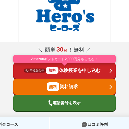
30
＼ 簡単
！無料 ／
秒
Amazonギフトカード2,000円分もらえる！
体験授業を申し込む
無料
8月申込受付中
資料請求
電話番号を表示
料金コース
口コミ評判