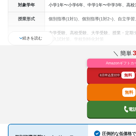
※受講したい科目を最大３つまで選択できます。
対象学年
小学1年〜小学6年、中学1年〜中学3年、高校
※合計12 コマの受講が可能となっております。
授業形式
個別指導(1対1)、個別指導(1対2~)、自立学
中学受験、高校受験、大学受験、授業・定期テ
通塾の目的
続きを読む
薦入試対策、学校別特化対策
＼ 簡単
中高一貫校生に対応、授業の振替可能、不登
塾の特徴
ら受講可能、季節講習のみの受講可
Amazonギフトカ
科目
無料
8月申込受付中
電
圧倒的な低価格