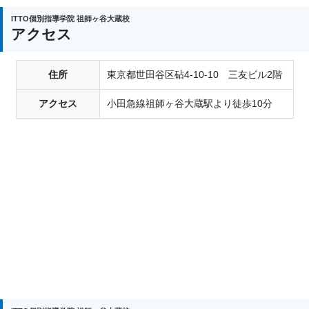
教材費免除
ITTO個別指導学院 祖師ヶ谷大蔵校
※入塾時に購入いただく受講教科の教材が対象で
アクセス
す。
詳細はお問合せください。
住所
東京都世田谷区砧4-10-10 三友ビル2階
アクセス
小田急線祖師ヶ谷大蔵駅より徒歩10分
■兄弟姉妹特典
（兄弟姉妹で通塾される場合）
2人目以降 入会金免除
同時通塾中 年会費免除
同時通塾中、通常授業料 全員5%割引
■ひとり親家庭割引
（ひとり親家庭の場合）
入会金半額免除
通常授業料5%割引
■紹介特典
（塾生からの紹介による入塾の場合）
入会金半額免除