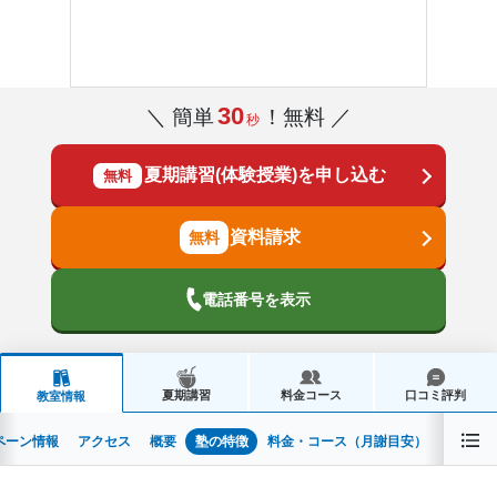
30
＼ 簡単
！無料 ／
秒
夏期講習(体験授業)を申し込む
無料
資料請求
電話番号を表示
夏期講習
料金コース
口コミ評判
教室情報
ペーン情報
アクセス
概要
塾の特徴
料金・コース（月謝目安）
夏期講