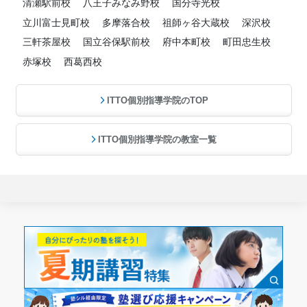
清瀬駅前校
八王子みなみ野校
国分寺光校
立川富士見町校
多摩落合校
祖師ヶ谷大蔵校
深沢校
三軒茶屋校
国立谷保駅前校
府中本町校
町田忠生校
赤塚校
西葛西校
ITTO個別指導学院のTOP
ITTO個別指導学院の教室一覧