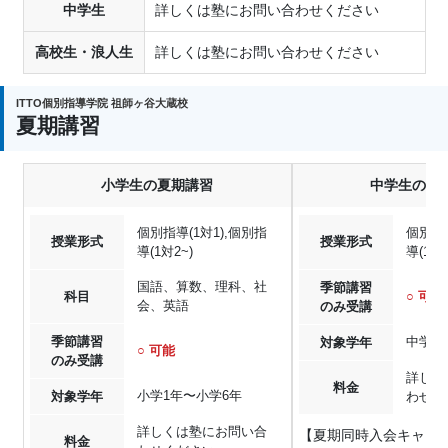
中学生
詳しくは塾にお問い合わせください
高校生・浪人生
詳しくは塾にお問い合わせください
ITTO個別指導学院 祖師ヶ谷大蔵校
夏期講習
小学生の夏期講習
中学生の夏
個別指導(1対1),個別指
個別指導
授業形式
授業形式
導(1対2~)
導(1対2
国語、算数、理科、社
季節講習
科目
○ 可能
会、英語
のみ受講
季節講習
中学1
対象学年
○ 可能
のみ受講
詳しく
料金
小学1年〜小学6年
対象学年
わせく
詳しくは塾にお問い合
【夏期同時入会キャン
料金