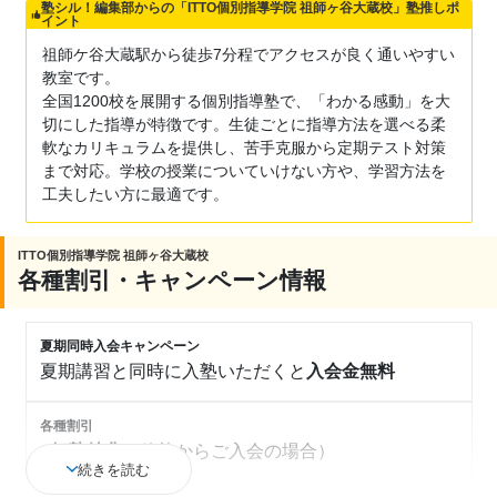
塾シル！編集部からの「ITTO個別指導学院 祖師ヶ谷大蔵校」塾推しポ
イント
祖師ケ谷大蔵駅から徒歩7分程でアクセスが良く通いやすい
教室です。
全国1200校を展開する個別指導塾で、「わかる感動」を大
切にした指導が特徴です。生徒ごとに指導方法を選べる柔
軟なカリキュラムを提供し、苦手克服から定期テスト対策
まで対応。学校の授業についていけない方や、学習方法を
工夫したい方に最適です。
ITTO個別指導学院 祖師ヶ谷大蔵校
各種割引・キャンペーン情報
夏期同時入会キャンペーン
夏期講習と同時に入塾いただくと
入会金無料
各種割引
■転塾特典
（他塾からご入会の場合）
続きを読む
入会金全額免除