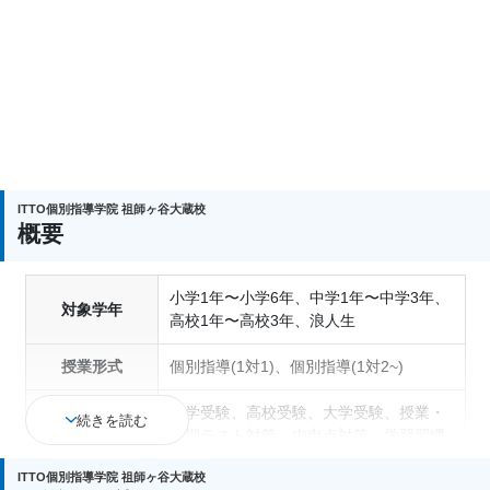
ITTO個別指導学院 祖師ヶ谷大蔵校
概要
小学1年〜小学6年、中学1年〜中学3年、
対象学年
高校1年〜高校3年、浪人生
授業形式
個別指導(1対1)、個別指導(1対2~)
中学受験、高校受験、大学受験、授業・
続きを読む
定期テスト対策、内申点対策、学習習慣
通塾の目的
の定着、英検(英語検定)対策、漢検(漢字
ITTO個別指導学院 祖師ヶ谷大蔵校
検定)対策、英語・英会話特化対策