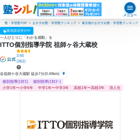
メニュー
塾・学習塾TOP
おすすめ塾・学習塾ランキング
東京都のおすすめ塾・学習塾ランキング
夏期講習受付中
一人ひとりに「わかる感動」を
ITTO個別指導学院 祖師ヶ谷大蔵校
3.65
(362)
祖師ケ谷大蔵駅 徒歩7分(0.49km)
個別指導(1対1)
個別指導(1対2~)
小学1年〜小学6年
中学1年〜中学3年
高校1年〜高校3年
浪人生