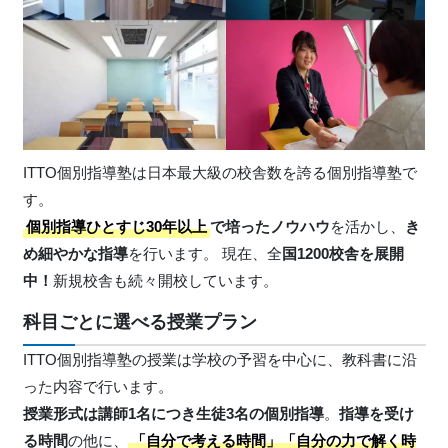
ITTO個別指導塾は日本最大級の校舎数を誇る個別指導塾で
す。
個別指導ひとすじ30年以上
で培ったノウハウ
を活かし、
き
め細やかな指導
を行います。 現在、全
国1200校舎を展開
中！
新規校舎も続々開校しています。
科目ごとに選べる授業プラン
ITTO個別指導塾の授業は学校の予習を中心に、教科書に沿
った内容で行います。
授業形式は講師1名につき生徒3名の個別指導
。
指導を受け
る時間
の他に、
「自分で考える時間」「自分の力で解く時