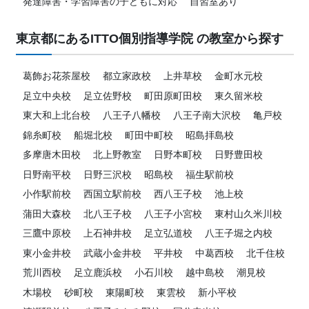
発達障害・学習障害の子どもに対応
自習室あり
東京都にあるITTO個別指導学院 の教室から探す
葛飾お花茶屋校
都立家政校
上井草校
金町水元校
足立中央校
足立佐野校
町田原町田校
東久留米校
東大和上北台校
八王子八幡校
八王子南大沢校
亀戸校
錦糸町校
船堀北校
町田中町校
昭島拝島校
多摩唐木田校
北上野教室
日野本町校
日野豊田校
日野南平校
日野三沢校
昭島校
福生駅前校
小作駅前校
西国立駅前校
西八王子校
池上校
蒲田大森校
北八王子校
八王子小宮校
東村山久米川校
三鷹中原校
上石神井校
足立弘道校
八王子堀之内校
東小金井校
武蔵小金井校
平井校
中葛西校
北千住校
荒川西校
足立鹿浜校
小石川校
越中島校
潮見校
木場校
砂町校
東陽町校
東雲校
新小平校