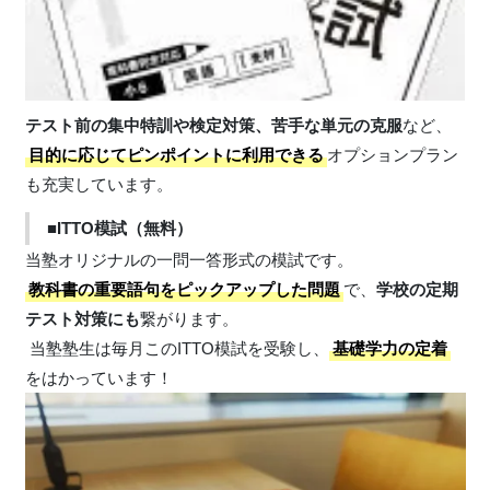
テスト前の集中特訓や検定対策、苦手な単元の克服
など、
目的に応じてピンポイントに利用できる
オプションプラン
も充実しています。
■ITTO模試（無料）
当塾オリジナルの一問一答形式の模試です。
教科書の重要語句をピックアップ
した問題
で、
学校の定期
テスト対策にも
繋がります。
当塾塾生は毎月このITTO模試を受験し、
基礎学力の定着
をはかっています！