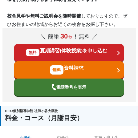
校舎見学や無料ご説明会を随時開催
しておりますので、ぜ
ひお住まいの地域からお近くの校舎をお探し下さい。
30
＼ 簡単
！無料 ／
秒
夏期講習(体験授業)を申し込む
無料
資料請求
電話番号を表示
ITTO個別指導学院 祖師ヶ谷大蔵校
料金・コース（月謝目安）
小学生
中学生
高校・浪人生