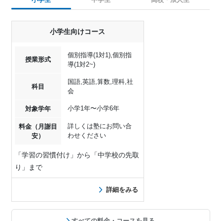
小学生向けコース
個別指導(1対1),個別指
授業形式
導(1対2~)
国語,英語,算数,理科,社
科目
会
小学1年〜小学6年
対象学年
詳しくは塾にお問い合
料金（月謝目
わせください
安）
「学習の習慣付け」から「中学校の先取
り」まで
詳細をみる
すべての料金・コースを見る