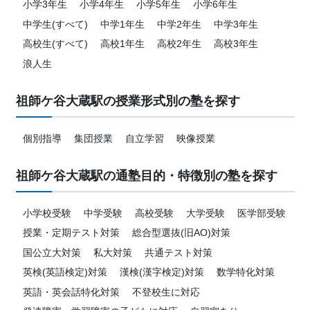
小学3年生
小学4年生
小学5年生
小学6年生
中学生(すべて)
中学1年生
中学2年生
中学3年生
高校生(すべて)
高校1年生
高校2年生
高校3年生
浪人生
祖師ケ谷大蔵駅の授業形式別の塾を探す
個別指導
集団授業
自立学習
映像授業
祖師ケ谷大蔵駅の通塾目的・特徴別の塾を探す
小学校受験
中学受験
高校受験
大学受験
医学部受験
授業・定期テスト対策
総合型選抜(旧AO)対策
国公立大対策
私大対策
共通テスト対策
英検(英語検定)対策
漢検(漢字検定)対策
数学特化対策
英語・英会話特化対策
不登校生に対応