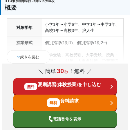
ITTO個別指導学院 祖師ヶ谷大蔵校
概要
■その他割引
（福利厚生サービス提供団体の会員
様 ウェルボックス、ベネフィットステーション
小学1年〜小学6年、中学1年〜中学3年、
対象学年
等）
高校1年〜高校3年、浪人生
入会金半額免除
授業形式
個別指導(1対1)、個別指導(1対2~)
※ご入会手続きの際、会員証をご提示ください。
中学受験、高校受験、大学受験、授業・
続きを読む
定期テスト対策、内申点対策、学習習慣
通塾の目的
の定着、英検(英語検定)対策、漢検(漢字
30
＼ 簡単
！無料 ／
秒
検定)対策、英語・英会話特化対策
夏期講習(体験授業)を申し込む
1科目から受講可能、季節講習のみの受
無料
塾の特徴
講可、自習室あり
資料請求
科目
国語、算数、数学、理科、社会、英語
電話番号を表示