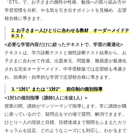
「ETS」で、お子さまの個性や性格、勉強への取り組み方や
学習習慣を分析。やる気を引き出すポイントを見極め、志望
校合格に導きます。
2. お子さま一人ひとりに合わせる教材 オーダーメイドテ
キスト
<必要な学習内容だけに絞ったテキストで、学習の最適化>
テキストは、学力診断テストと個性診断テスト結果から、お
子さまに合わせて作成。出題単元、問題量、難易度が最適化
される完全オーダーメイド。中学受験版では志望校も考慮さ
れ、効果的・効率的な学習で志望校合格に導きます。
3. “1対1” または “1対2” 担任制の個別指導
<1対1の個別指導（講師1人に生徒1人）>
授業の間、講師がマンツーマンで指導します。常に講師が隣
に座っているので、疑問点をその場で質問、解消できます。
ひとり一人の現状と目標、目標達成まで期間をふまえたカリ
キュラムを設定。どのようなニーズにも対応し、わかるまで