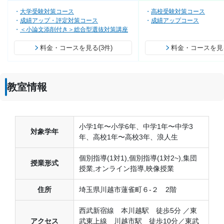
大学受験対策コース
高校受験対策コース
成績アップ・評定対策コース
成績アップコース
＜小論文添削付き＞総合型選抜対策講座
料金・コースを見る(3件)
料金・コースを見る
教室情報
小学1年〜小学6年、中学1年〜中学3
対象学年
年、高校1年〜高校3年、浪人生
個別指導(1対1),個別指導(1対2~),集団
授業形式
授業,オンライン指導,映像授業
住所
埼玉県川越市蓮雀町６-２ 2階
西武新宿線 本川越駅 徒歩5分 ／東
アクセス
武東上線 川越市駅 徒歩10分／東武