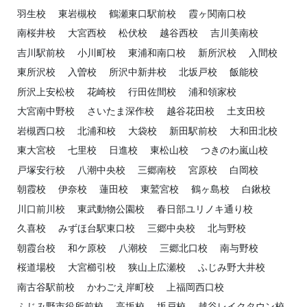
羽生校
東岩槻校
鶴瀬東口駅前校
霞ヶ関南口校
南桜井校
大宮西校
松伏校
越谷西校
吉川美南校
吉川駅前校
小川町校
東浦和南口校
新所沢校
入間校
東所沢校
入曽校
所沢中新井校
北坂戸校
飯能校
所沢上安松校
花崎校
行田佐間校
浦和領家校
大宮南中野校
さいたま深作校
越谷花田校
土支田校
岩槻西口校
北浦和校
大袋校
新田駅前校
大和田北校
東大宮校
七里校
日進校
東松山校
つきのわ嵐山校
戸塚安行校
八潮中央校
三郷南校
宮原校
白岡校
朝霞校
伊奈校
蓮田校
東鷲宮校
鶴ヶ島校
白鍬校
川口前川校
東武動物公園校
春日部ユリノキ通り校
久喜校
みずほ台駅東口校
三郷中央校
北与野校
朝霞台校
和ケ原校
八潮校
三郷北口校
南与野校
桜道場校
大宮櫛引校
狭山上広瀬校
ふじみ野大井校
南古谷駅前校
かわごえ岸町校
上福岡西口校
ふじみ野市役所前校
高坂校
坂戸校
越谷レイクタウン校