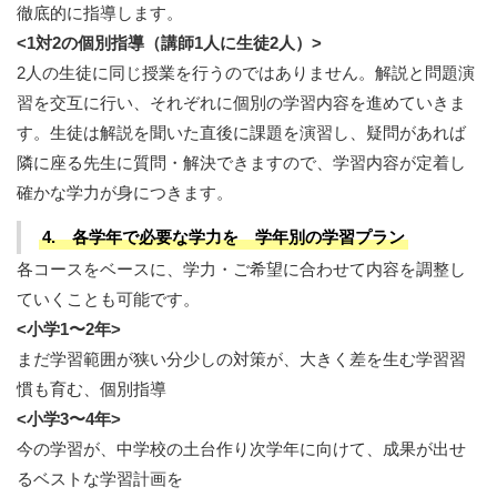
徹底的に指導します。
<1対2の個別指導（講師1人に生徒2人）>
2人の生徒に同じ授業を行うのではありません。解説と問題演
習を交互に行い、それぞれに個別の学習内容を進めていきま
す。生徒は解説を聞いた直後に課題を演習し、疑問があれば
隣に座る先生に質問・解決できますので、学習内容が定着し
確かな学力が身につきます。
4. 各学年で必要な学力を 学年別の学習プラン
各コースをベースに、学力・ご希望に合わせて内容を調整し
ていくことも可能です。
<小学1〜2年>
まだ学習範囲が狭い分少しの対策が、大きく差を生む学習習
慣も育む、個別指導
<小学3〜4年>
今の学習が、中学校の土台作り次学年に向けて、成果が出せ
るベストな学習計画を