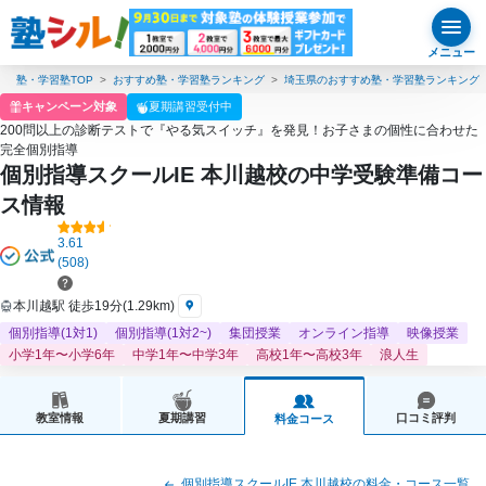
メニュー
塾・学習塾TOP
おすすめ塾・学習塾ランキング
埼玉県のおすすめ塾・学習塾ランキング
キャンペーン対象
夏期講習受付中
200問以上の診断テストで『やる気スイッチ』を発見！お子さまの個性に合わせた
完全個別指導
個別指導スクールIE 本川越校の中学受験準備コー
ス情報
3.61
(508)
本川越駅 徒歩19分(1.29km)
個別指導(1対1)
個別指導(1対2~)
集団授業
オンライン指導
映像授業
小学1年〜小学6年
中学1年〜中学3年
高校1年〜高校3年
浪人生
教室情報
夏期講習
口コミ評判
料金コース
個別指導スクールIE 本川越校の料金・コース一覧