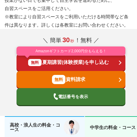
授業がない日でも集中して自主学習を進めるために、
自習スペースをご活用ください。
※教室により自習スペースをご利用いただける時間帯など条
件は異なります。詳しくは各教室にお問い合わせください。
30
＼ 簡単
！無料 ／
秒
Amazonギフトカード2,000円分もらえる！
夏期講習(体験授業)を申し込む
無料
資料請求
電話番号を表示
高校・浪人生の料金・コ
中学生の料金・コース
ース