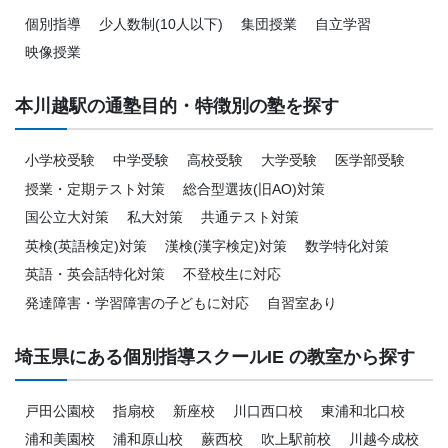
個別指導
少人数制(10人以下)
集団授業
自立学習
映像授業
本川越駅の通塾目的・特徴別の塾を探す
小学校受験
中学受験
高校受験
大学受験
医学部受験
授業・定期テスト対策
総合型選抜(旧AO)対策
国公立大対策
私大対策
共通テスト対策
英検(英語検定)対策
漢検(漢字検定)対策
数学特化対策
英語・英会話特化対策
不登校生に対応
発達障害・学習障害の子どもに対応
自習室あり
埼玉県にある個別指導スクールIE の教室から探す
戸田公園校
指扇校
新座校
川口西口校
東浦和北口校
浦和美園校
浦和原山校
蕨西校
吹上駅前校
川越今成校