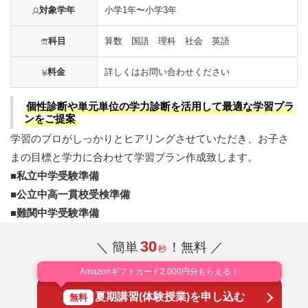
対象学年
小学1年〜小学3年
科目
算数 国語 理科 社会 英語
料金
詳しくはお問い合わせください
個性診断や単元単位の学力診断を活用して最適な学習プラ
ンをご提案
学習のプロがしっかりとヒアリングさせていただき、お子さ
まの目標と学力に合わせて学習プラン作成致します。
■私立中学受験準備
■公立中高一貫校受検準備
■難関中学受験準備
30
＼ 簡単
！無料 ／
秒
Amazonギフトカード2,000円分もらえる！
夏期講習(体験授業)を申し込む
無料