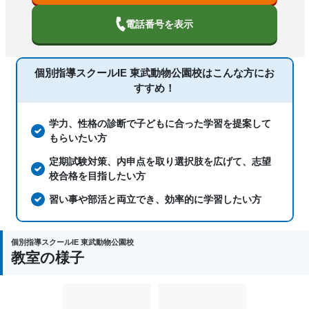
中高一貫校生に対応、オンライン対応、
塾の特徴
1科目から受講可能、季節講習のみの受
電話番号を表示
講可、自習室あり
国語、現代文、古典（古文・漢文）、算
個別指導スクールIE 東武動物公園校は
こんな方にお
数、数学、理科、物理、化学、生物、地
すすめ！
科目
学、社会、倫理、日本史、世界史、歴史
総合、政治経済、地理、英語、英会話、
情報、プログラミング、小論文
学力、性格の診断で子どもに合った学習を提案して
もらいたい方
定期試験対策、内申点を取り選択肢を広げて、志望
校合格を目指したい方
習い事や部活と両立でき、効率的に学習したい方
個別指導スクールIE 東武動物公園校
教室の様子