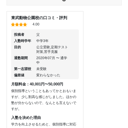
東武動物公園校の口コミ・評判
4.00
投稿者
父
入塾時学年
中学3年
目的
公立受験,定期テスト
対策,苦手克服
通塾期間
2020年07月 〜 通学
中
第一志望校
未受験
偏差値
変わらなかった
月額料金：40,001円〜50,000円
個別指導ということもあってかとおもいま
すが、少し割高な感じがしました。ほかの
塾が分からないので、なんとも言えないで
すが。
入塾を決めた理由
学力を向上させるためと、個別指導に対応