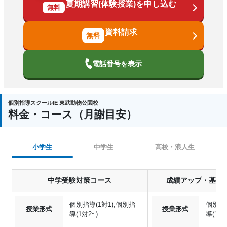
夏期講習(体験授業)を申し込む
無料
資料請求
電話番号を表示
個別指導スクールIE 東武動物公園校
料金・コース（月謝目安）
小学生
中学生
高校・浪人生
中学受験対策コース
成績アップ・基礎
個別指導(1対1),個別指
個別指導
授業形式
授業形式
導(1対2~)
導(1対2