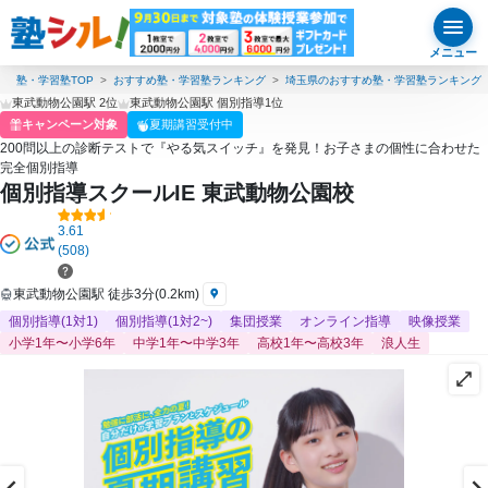
メニュー
塾・学習塾TOP
おすすめ塾・学習塾ランキング
埼玉県のおすすめ塾・学習塾ランキング
東武動物公園駅 2位
東武動物公園駅 個別指導1位
キャンペーン対象
夏期講習受付中
200問以上の診断テストで『やる気スイッチ』を発見！お子さまの個性に合わせた
完全個別指導
個別指導スクールIE 東武動物公園校
3.61
(508)
東武動物公園駅 徒歩3分(0.2km)
個別指導(1対1)
個別指導(1対2~)
集団授業
オンライン指導
映像授業
小学1年〜小学6年
中学1年〜中学3年
高校1年〜高校3年
浪人生