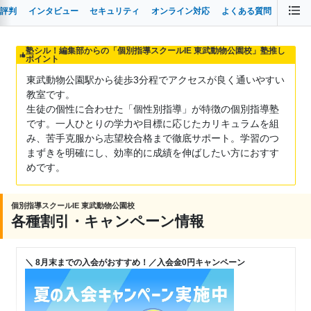
評判
インタビュー
セキュリティ
オンライン対応
よくある質問
塾シル！編集部からの「個別指導スクールIE 東武動物公園校」塾推し
ポイント
東武動物公園駅から徒歩3分程でアクセスが良く通いやすい
教室です。
生徒の個性に合わせた「個性別指導」が特徴の個別指導塾
です。一人ひとりの学力や目標に応じたカリキュラムを組
み、苦手克服から志望校合格まで徹底サポート。学習のつ
まずきを明確にし、効率的に成績を伸ばしたい方におすす
めです。
個別指導スクールIE 東武動物公園校
各種割引・キャンペーン情報
＼ 8月末までの入会がおすすめ！／入会金0円キャンペーン