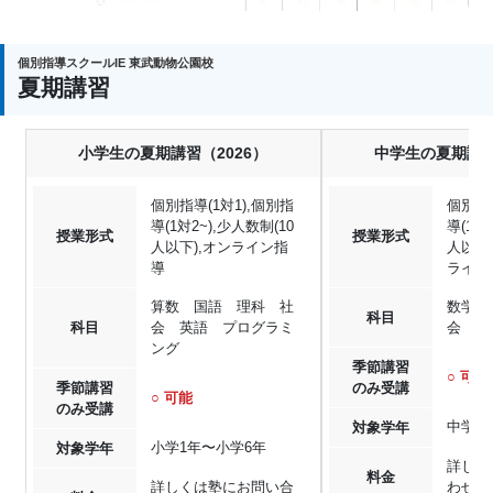
個別指導スクールIE 東武動物公園校
夏期講習
小学生の夏期講習（2026）
中学生の夏期講習
個別指導(1対1),個別指
個別指導
導(1対2~),少人数制(10
導(1対
授業形式
授業形式
人以下),オンライン指
人以下
導
ライン
算数 国語 理科 社
数学 
科目
科目
会 英語 プログラミ
会 英
ング
季節講習
○ 可能
季節講習
のみ受講
○ 可能
のみ受講
中学1
対象学年
小学1年〜小学6年
対象学年
詳しく
料金
詳しくは塾にお問い合
わせく