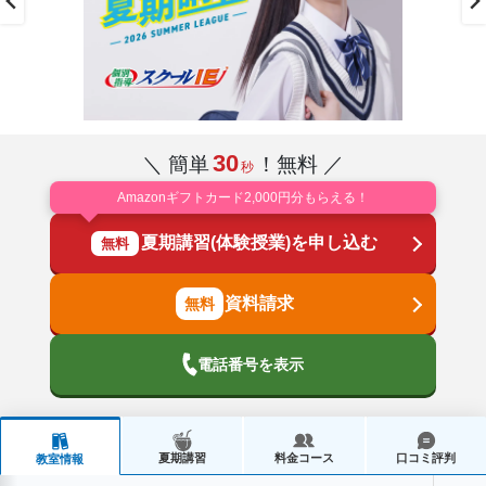
30
＼ 簡単
！無料 ／
秒
Amazonギフトカード2,000円分もらえる！
夏期講習(体験授業)を申し込む
無料
資料請求
電話番号を表示
夏期講習
料金コース
口コミ評判
教室情報