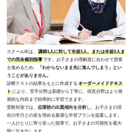
スクールIEは、
講師1人に対して生徒1人、または生徒2人ま
での完全個別指導
です。お子さまの理解度に合わせて授業
を進めるため、
「わからないまま先に進んでしまう」とい
うことがありません。
診断テストの結果をもとに作成する
オーダーメイドテキス
ト
により、苦手分野は基礎から丁寧に、得意分野はより発
展的な内容まで効率的に学習できます。
受験対策では、
志望校の出題傾向を分析
し、お子さまの現
在の学力との差を埋める最適な学習プランを提案します。
一人ひとりに寄り添った指導で、お子さまの可能性を最大
限に引き出します。