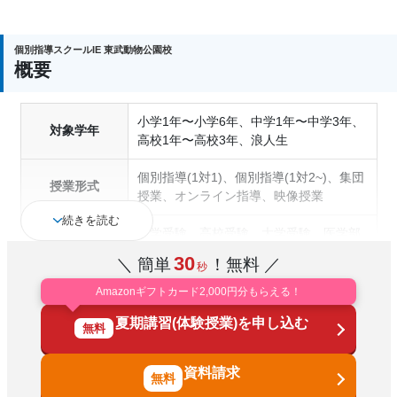
個別指導スクールIE 東武動物公園校
概要
小学1年〜小学6年、中学1年〜中学3年、
対象学年
高校1年〜高校3年、浪人生
個別指導(1対1)、個別指導(1対2~)、集団
授業形式
授業、オンライン指導、映像授業
続きを読む
中学受験、高校受験、大学受験、医学部
受験、授業・定期テスト対策、内申点対
30
＼ 簡単
！無料 ／
秒
策、学習習慣の定着、総合型選抜(旧AO)
対策、推薦入試対策、学校別特化対策、
Amazonギフトカード2,000円分もらえる！
通塾の目的
国公立大対策、私大対策、共通テスト対
夏期講習(体験授業)を申し込む
策、英検(英語検定)対策、漢検(漢字検定)
無料
対策、数学特化対策、その他科目別特化
対策
資料請求