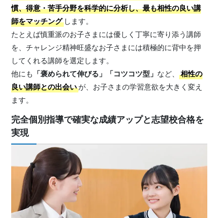
慣、得意・苦手分野を科学的に分析し、最も相性の良い講
師をマッチング
します。
たとえば慎重派のお子さまには優しく丁寧に寄り添う講師
を、チャレンジ精神旺盛なお子さまには積極的に背中を押
してくれる講師を選定します。
他にも
「褒められて伸びる」「コツコツ型」
など、
相性の
良い講師との出会い
が、お子さまの学習意欲を大きく変え
ます。
完全個別指導で確実な成績アップと志望校合格を
実現