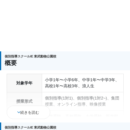
個別指導スクールIE 東武動物公園校
概要
小学1年〜小学6年、中学1年〜中学3年、
対象学年
高校1年〜高校3年、浪人生
個別指導(1対1)、個別指導(1対2~)、集団
授業形式
授業、オンライン指導、映像授業
続きを読む
中学受験、高校受験、大学受験、医学部
受験、授業・定期テスト対策、内申点対
個別指導スクールIE 東武動物公園校
策、学習習慣の定着、総合型選抜(旧AO)