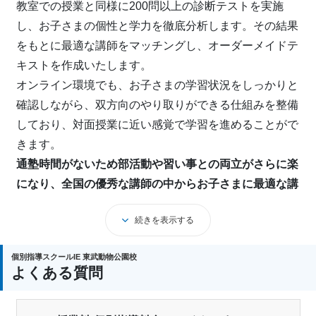
教室での授業と同様に200問以上の診断テストを実施
し、お子さまの個性と学力を徹底分析します。その結果
をもとに最適な講師をマッチングし、オーダーメイドテ
キストを作成いたします。
オンライン環境でも、お子さまの学習状況をしっかりと
確認しながら、双方向のやり取りができる仕組みを整備
しており、対面授業に近い感覚で学習を進めることがで
きます。
通塾時間がないため部活動や習い事との両立がさらに楽
になり、全国の優秀な講師の中からお子さまに最適な講
師を選定できるのも、オンライン指導ならではの特徴
で
続きを表示する
す。保護者さまもお子さまの学習の様子を身近で見守る
ことができ、安心感が違います。
個別指導スクールIE 東武動物公園校
また、
難関校合格を目指すお子さまには、より専門的な
よくある質問
指導を行う「IE-GAIA」
もご用意しており、それぞれの
学習目標に応じたサービスをお選びいただけます。