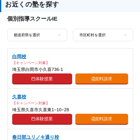
お近くの塾を探す
対策、推薦入試対策、学校別特化対策、
通塾の目的
国公立大対策、私大対策、共通テスト対
個別指導スクールIE
策、英検(英語検定)対策、漢検(漢字検定)
対策、数学特化対策、その他科目別特化
対策
中高一貫校生に対応、オンライン対応、
塾の特徴
1科目から受講可能、季節講習のみの受
白岡校
講可、自習室あり
【キャンペーン対象】
埼玉県白岡市小久喜736-1
国語、現代文、古典（古文・漢文）、算
数、数学、理科、物理、化学、生物、地
体験授業
資料請求
科目
学、社会、倫理、日本史、世界史、歴史
総合、政治経済、地理、英語、英会話、
久喜校
情報、プログラミング、小論文
【キャンペーン対象】
埼玉県久喜市久喜東1−10−28
体験授業
資料請求
春日部ユリノキ通り校