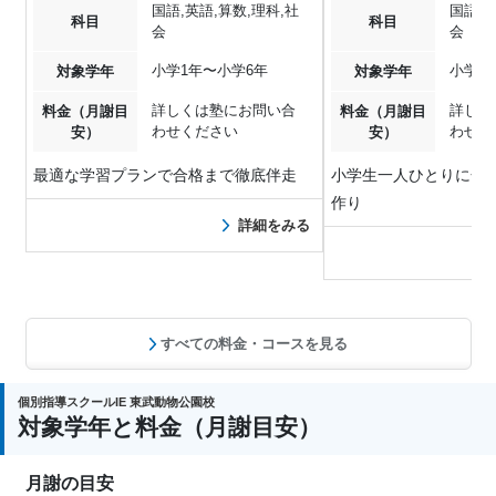
国語,英語,算数,理科,社
国語,英
科目
科目
会
会
小学1年〜小学6年
小学1
対象学年
対象学年
詳しくは塾にお問い合
詳しく
料金（月謝目
料金（月謝目
わせください
わせく
安）
安）
最適な学習プランで合格まで徹底伴走
小学生一人ひとりに合
作り
詳細をみる
すべての料金・コースを見る
個別指導スクールIE 東武動物公園校
対象学年と料金（月謝目安）
月謝の目安