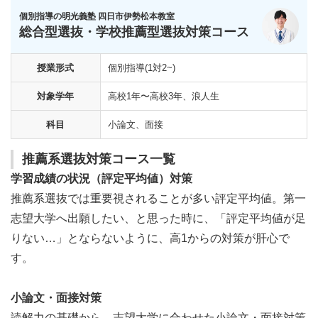
個別指導の明光義塾 四日市伊勢松本教室
総合型選抜・学校推薦型選抜対策コース
授業形式
個別指導(1対2~)
対象学年
高校1年〜高校3年、浪人生
科目
小論文、面接
推薦系選抜対策コース一覧
学習成績の状況（評定平均値）対策
推薦系選抜では重要視されることが多い評定平均値。第一
志望大学へ出願したい、と思った時に、「評定平均値が足
りない…」とならないように、高1からの対策が肝心で
す。
小論文・面接対策
読解力の基礎から、志望大学に合わせた小論文・面接対策