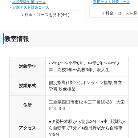
大学受験対策コース
定期テスト対策コース
定期テスト対策コース
料金・コースを見る
料金・コースを見る(4件)
教室情報
小学1年〜小学6年、中学1年〜中学3
対象学年
年、高校1年〜高校3年、浪人生
個別指導(1対2~),オンライン指導,自立
授業形式
学習,映像授業
三重県四日市市松本三丁目10-28 大栄
住所
ビル 3-B
●伊勢松本駅から徒歩2分／●中川原駅か
アクセス
ら自転車で7分／●西日野駅から自転車
で9分