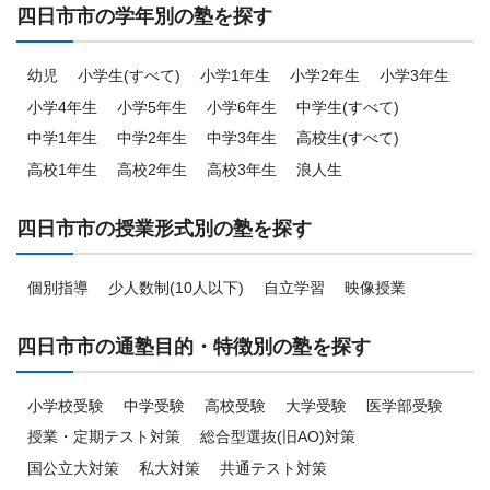
四日市市の学年別の塾を探す
幼児
小学生(すべて)
小学1年生
小学2年生
小学3年生
小学4年生
小学5年生
小学6年生
中学生(すべて)
中学1年生
中学2年生
中学3年生
高校生(すべて)
高校1年生
高校2年生
高校3年生
浪人生
四日市市の授業形式別の塾を探す
個別指導
少人数制(10人以下)
自立学習
映像授業
四日市市の通塾目的・特徴別の塾を探す
小学校受験
中学受験
高校受験
大学受験
医学部受験
授業・定期テスト対策
総合型選抜(旧AO)対策
国公立大対策
私大対策
共通テスト対策