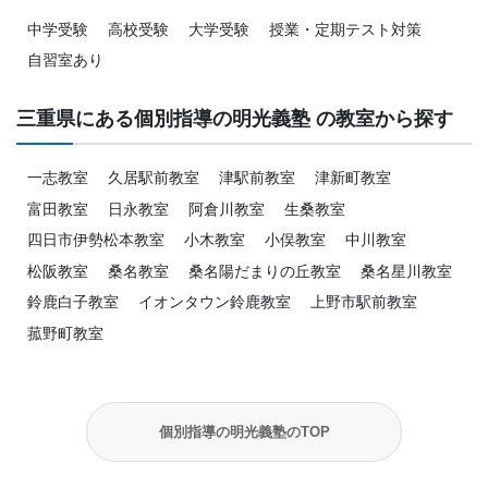
中学受験
高校受験
大学受験
授業・定期テスト対策
自習室あり
三重県にある個別指導の明光義塾 の教室から探す
一志教室
久居駅前教室
津駅前教室
津新町教室
富田教室
日永教室
阿倉川教室
生桑教室
四日市伊勢松本教室
小木教室
小俣教室
中川教室
松阪教室
桑名教室
桑名陽だまりの丘教室
桑名星川教室
鈴鹿白子教室
イオンタウン鈴鹿教室
上野市駅前教室
菰野町教室
個別指導の明光義塾のTOP