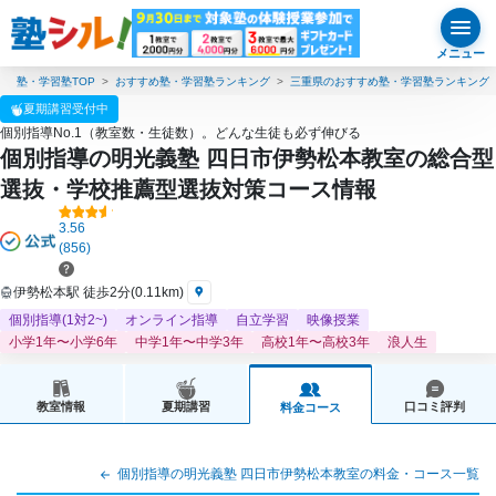
メニュー
塾・学習塾TOP
おすすめ塾・学習塾ランキング
三重県のおすすめ塾・学習塾ランキング
夏期講習受付中
個別指導No.1（教室数・生徒数）。どんな生徒も必ず伸びる
個別指導の明光義塾 四日市伊勢松本教室の総合型
選抜・学校推薦型選抜対策コース情報
3.56
(856)
伊勢松本駅 徒歩2分(0.11km)
個別指導(1対2~)
オンライン指導
自立学習
映像授業
小学1年〜小学6年
中学1年〜中学3年
高校1年〜高校3年
浪人生
教室情報
夏期講習
口コミ評判
料金コース
個別指導の明光義塾 四日市伊勢松本教室の料金・コース一覧