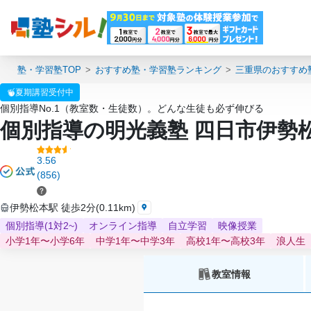
塾・学習塾TOP
おすすめ塾・学習塾ランキング
三重県のおすすめ
夏期講習受付中
個別指導No.1（教室数・生徒数）。どんな生徒も必ず伸びる
個別指導の明光義塾 四日市伊勢
3.56
(856)
伊勢松本駅 徒歩2分(0.11km)
個別指導(1対2~)
オンライン指導
自立学習
映像授業
小学1年〜小学6年
中学1年〜中学3年
高校1年〜高校3年
浪人生
教室情報