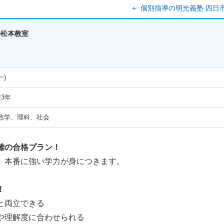
個別指導の明光義塾 四日
勢松本教室
~)
3年
数学、理科、社会
離の合格プラン！
、本番に強い学力が身につきます。
！
と両立できる
や理解度に合わせられる