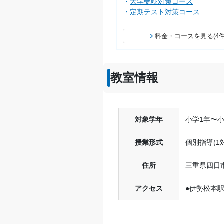
ス
大学受験対策コース
定期テスト対策コース
料金・コースを見る(4件
教室情報
対象学年
小学1年〜
授業形式
個別指導(1
住所
三重県四日市
アクセス
●伊勢松本