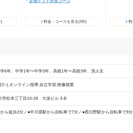
定期テスト対策コース
)
料金・コースを見る(3件)
料
小学6年、中学1年〜中学3年、高校1年〜高校3年、浪人生
対2~),オンライン指導,自立学習,映像授業
市松本三丁目10-28 大栄ビル 3-B
駅から徒歩2分／●中川原駅から自転車で7分／●西日野駅から自転車で9分