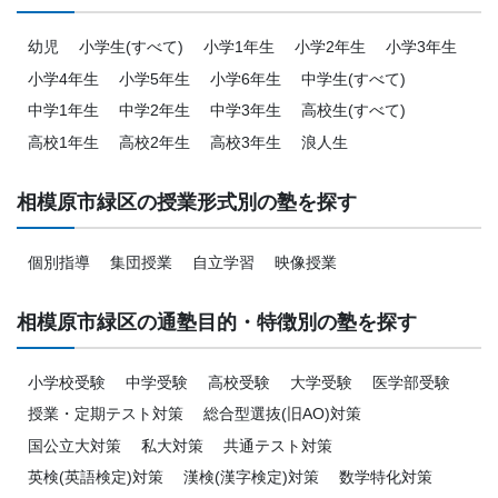
幼児
小学生(すべて)
小学1年生
小学2年生
小学3年生
小学4年生
小学5年生
小学6年生
中学生(すべて)
中学1年生
中学2年生
中学3年生
高校生(すべて)
高校1年生
高校2年生
高校3年生
浪人生
相模原市緑区の授業形式別の塾を探す
個別指導
集団授業
自立学習
映像授業
相模原市緑区の通塾目的・特徴別の塾を探す
小学校受験
中学受験
高校受験
大学受験
医学部受験
授業・定期テスト対策
総合型選抜(旧AO)対策
国公立大対策
私大対策
共通テスト対策
英検(英語検定)対策
漢検(漢字検定)対策
数学特化対策