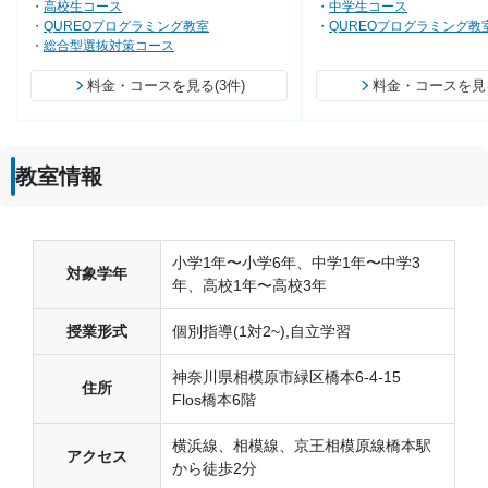
高校生コース
中学生コース
QUREOプログラミング教室
QUREOプログラミング教
総合型選抜対策コース
料金・コースを見る(3件)
料金・コースを見る
教室情報
小学1年〜小学6年、中学1年〜中学3
対象学年
年、高校1年〜高校3年
授業形式
個別指導(1対2~),自立学習
神奈川県相模原市緑区橋本6-4-15
住所
Flos橋本6階
横浜線、相模線、京王相模原線橋本駅
アクセス
から徒歩2分