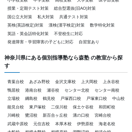
授業・定期テスト対策
総合型選抜(旧AO)対策
国公立大対策
私大対策
共通テスト対策
英検(英語検定)対策
漢検(漢字検定)対策
数学特化対策
英語・英会話特化対策
不登校生に対応
発達障害・学習障害の子どもに対応
自習室あり
神奈川県にある個別指導塾なら森塾 の教室から探
す
青葉台校
あざみ野校
金沢文庫校
上大岡校
上永谷校
鴨居校
港南台校
瀬谷校
センター北校
センター南校
立場校
綱島校
鶴見校
戸塚西口校
戸塚東口校
中山校
能見台校
東戸塚校
二俣川校
保土ケ谷校
和田町校
川崎校
鷺沼校
新百合ヶ丘校
溝の口校
宮崎台校
武蔵中原校
元住吉校
本厚木校
伊勢原校
海老名校