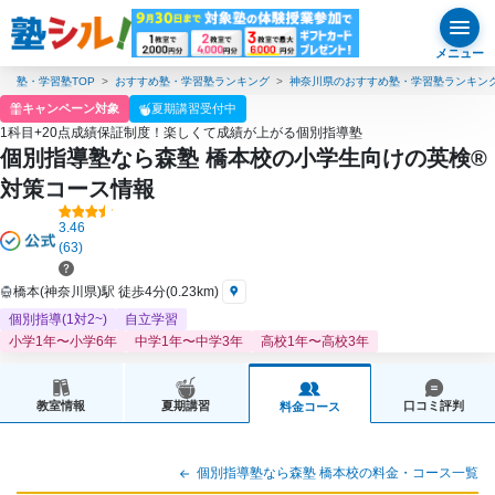
メニュー
塾・学習塾TOP
おすすめ塾・学習塾ランキング
神奈川県のおすすめ塾・学習塾ランキン
キャンペーン対象
夏期講習受付中
1科目+20点成績保証制度！楽しくて成績が上がる個別指導塾
個別指導塾なら森塾 橋本校の小学生向けの英検®
対策コース情報
3.46
(63)
橋本(神奈川県)駅 徒歩4分(0.23km)
個別指導(1対2~)
自立学習
小学1年〜小学6年
中学1年〜中学3年
高校1年〜高校3年
教室情報
夏期講習
口コミ評判
料金コース
個別指導塾なら森塾 橋本校の料金・コース一覧