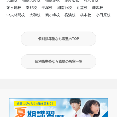
大船校
相模大野校
相模原校
淵野辺校
相武台校
茅ヶ崎校
秦野校
平塚校
湘南台校
辻堂校
藤沢校
中央林間校
大和校
鶴ヶ峰校
横浜校
橋本校
小田原校
個別指導塾なら森塾のTOP
個別指導塾なら森塾の教室一覧