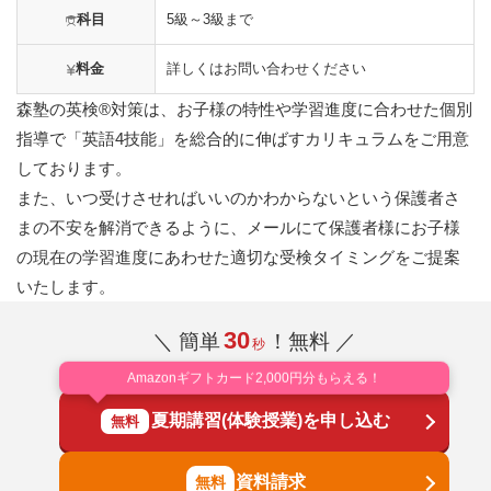
科目
5級～3級まで
料金
詳しくはお問い合わせください
森塾の英検®対策は、お子様の特性や学習進度に合わせた個別
指導で「英語4技能」を総合的に伸ばすカリキュラムをご用意
しております。
また、いつ受けさせればいいのかわからないという保護者さ
まの不安を解消できるように、メールにて保護者様にお子様
の現在の学習進度にあわせた適切な受検タイミングをご提案
いたします。
30
＼ 簡単
！無料 ／
秒
Amazonギフトカード2,000円分もらえる！
夏期講習(体験授業)を申し込む
無料
資料請求