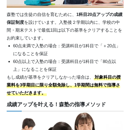
森塾では生徒の自信を育むために、
1科目20点アップの成績
保証制度
を設けています。入塾後２学期以内に、学校の中
間・期末テストで最低1回は以下の基準をクリアすることを
お約束しています。
60点未満で入塾の場合：受講科目が1科目で「＋20点」
になることを保証
60点以上で入塾の場合：受講科目が1科目で「80点以
上」になることを保証
もし成績が基準をクリアしなかった場合は、
対象科目の授
業料を3学期目に限り全額免除し、1学期間は無料で指導さ
せていただきます。
成績アップを叶える！森塾の指導メソッド