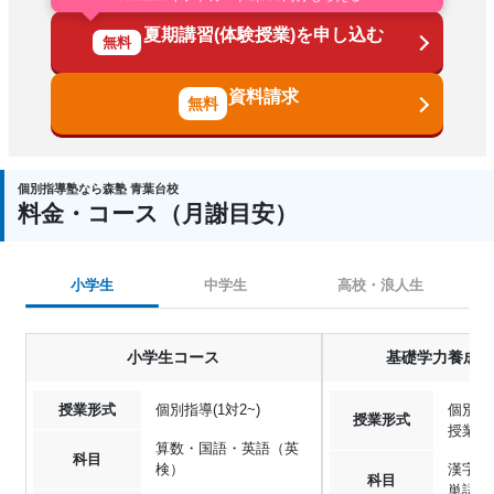
Amazonギフトカード2,000円分もらえる！
夏期講習(体験授業)を申し込む
無料
資料請求
個別指導塾なら森塾 青葉台校
料金・コース（月謝目安）
小学生
中学生
高校・浪人生
小学生コース
基礎学力養成「
授業形式
個別指導(1対2~)
個別指導
授業形式
授業,
算数・国語・英語（英
科目
検）
漢字・
科目
単語