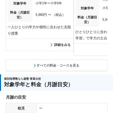
小学1年〜小学6年
対象学年
小学1
対象学年
料金（月謝目
5,880円 〜 （税込）
安）
料金（月謝目
5,94
安）
一人ひとりの学力や個性に合わせた先取
ひとりひとりに合わせた
り授業
学習」で学力の土台を
詳細をみる
すべての料金・コースを見る
個別指導塾なら森塾 青葉台校
対象学年と料金（月謝目安）
月謝の目安
幼児
ー