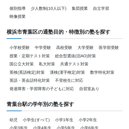
個別指導
少人数制(10人以下)
集団授業
自立学習
映像授業
横浜市青葉区の通塾目的・特徴別の塾を探す
小学校受験
中学受験
高校受験
大学受験
医学部受験
授業・定期テスト対策
総合型選抜(旧AO)対策
国公立大対策
私大対策
共通テスト対策
英検(英語検定)対策
漢検(漢字検定)対策
数学特化対策
英語・英会話特化対策
不登校生に対応
発達障害・学習障害の子どもに対応
自習室あり
青葉台駅の学年別の塾を探す
幼児
小学生(すべて)
小学1年生
小学2年生
小学3年生
小学4年生
小学5年生
小学6年生