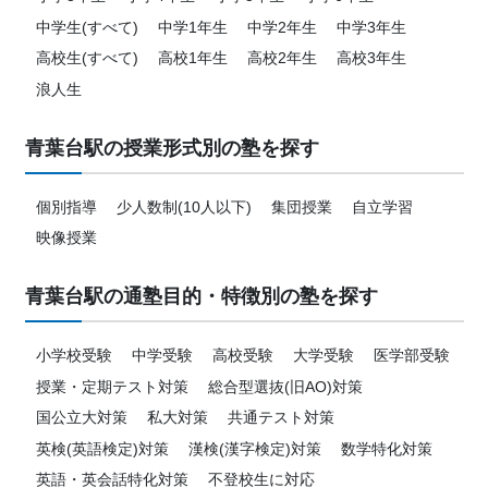
中学生(すべて)
中学1年生
中学2年生
中学3年生
高校生(すべて)
高校1年生
高校2年生
高校3年生
浪人生
青葉台駅の授業形式別の塾を探す
個別指導
少人数制(10人以下)
集団授業
自立学習
映像授業
青葉台駅の通塾目的・特徴別の塾を探す
小学校受験
中学受験
高校受験
大学受験
医学部受験
授業・定期テスト対策
総合型選抜(旧AO)対策
国公立大対策
私大対策
共通テスト対策
英検(英語検定)対策
漢検(漢字検定)対策
数学特化対策
英語・英会話特化対策
不登校生に対応