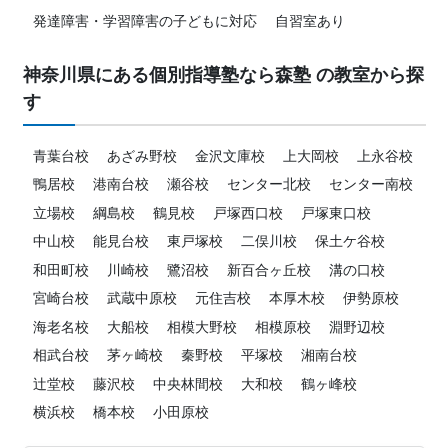
発達障害・学習障害の子どもに対応
自習室あり
神奈川県にある個別指導塾なら森塾 の教室から探
す
青葉台校
あざみ野校
金沢文庫校
上大岡校
上永谷校
鴨居校
港南台校
瀬谷校
センター北校
センター南校
立場校
綱島校
鶴見校
戸塚西口校
戸塚東口校
中山校
能見台校
東戸塚校
二俣川校
保土ケ谷校
和田町校
川崎校
鷺沼校
新百合ヶ丘校
溝の口校
宮崎台校
武蔵中原校
元住吉校
本厚木校
伊勢原校
海老名校
大船校
相模大野校
相模原校
淵野辺校
相武台校
茅ヶ崎校
秦野校
平塚校
湘南台校
辻堂校
藤沢校
中央林間校
大和校
鶴ヶ峰校
横浜校
橋本校
小田原校