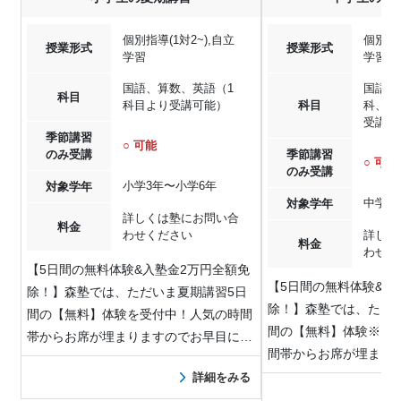
個別指導(1対2~),自立
個別指導
授業形式
授業形式
学習
学習
国語、算数、英語（1
国語、
科目
科目より受講可能）
科目
科、社
受講可
季節講習
○ 可能
のみ受講
季節講習
○ 可能
のみ受講
小学3年〜小学6年
対象学年
中学1
対象学年
詳しくは塾にお問い合
料金
わせください
詳しく
料金
わせく
【5日間の無料体験&入塾金2万円全額免
【5日間の無料体験&入
除！】森塾では、ただいま夏期講習5日
除！】森塾では、ただ
間の【無料】体験を受付中！人気の時間
間の【無料】体験※を
帯からお席が埋まりますのでお早目にお
間帯からお席が埋まり
問…
お…
詳細をみる