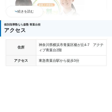
続きを読む
個別指導塾なら森塾 青葉台校
アクセス
神奈川県横浜市青葉区榎が丘4-7 アクテ
ご兄弟でご入塾の場合
住所
ィブ青葉台2階
入塾金：通常2万円→
全額免除
授業料：
低額の方から20%割引
アクセス
東急青葉台駅から徒歩3分
返金制度