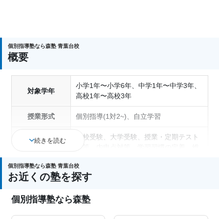
個別指導塾なら森塾 青葉台校
概要
小学1年〜小学6年、中学1年〜中学3年、
対象学年
高校1年〜高校3年
授業形式
個別指導(1対2~)、自立学習
高校受験、大学受験、授業・定期テスト
続きを読む
対策、内申点対策、学習習慣の定着、総
通塾の目的
合型選抜(旧AO)対策、推薦入試対策、学
個別指導塾なら森塾 青葉台校
校別特化対策、英検(英語検定)対策
お近くの塾を探す
成績保証制度あり、1科目から受講可
塾の特徴
個別指導塾なら森塾
能、季節講習のみの受講可、自習室あり