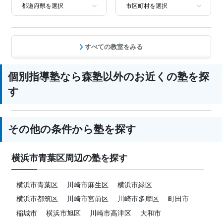
国語、現代文、古典（古文・漢文）、算
数、数学、理科、物理、化学、生物、地
科目
学、社会、日本史、世界史、歴史総合、
政治経済、地理、英語、英会話、プログ
ラミング、小論文
すべての教室をみる
個別指導塾なら森塾以外のお近くの塾を探
す
その他の条件から塾を探す
横浜市青葉区周辺の塾を探す
横浜市青葉区
川崎市麻生区
横浜市緑区
横浜市都筑区
川崎市宮前区
川崎市多摩区
町田市
稲城市
横浜市旭区
川崎市高津区
大和市