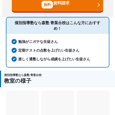
国語、現代文、古典（古文・漢文）、算
資料請求
数、数学、理科、物理、化学、生物、地
科目
学、社会、日本史、世界史、歴史総合、
政治経済、地理、英語、英会話、プログ
ラミング、小論文
個別指導塾なら森塾 青葉台校は
こんな方におすす
め！
勉強がニガテな生徒さん
定期テストの点数を上げたい生徒さん
楽しく通塾しながら成績を上げたい生徒さん
個別指導塾なら森塾 青葉台校
教室の様子