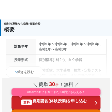
入塾後、4回授業を受けられるまでに入塾をキャンセ
個別指導塾なら森塾 青葉台校
ルされた場合は、 すでに納入された全ての費用（授
概要
業料、テキスト代等を含む）の「全額」を返金しま
す。
小学1年〜小学6年、中学1年〜中学3年、
対象学年
高校1年〜高校3年
授業形式
個別指導(1対2~)、自立学習
高校受験、大学受験、授業・定期テスト
続きを読む
対策、内申点対策、学習習慣の定着、総
通塾の目的
合型選抜(旧AO)対策、推薦入試対策、学
30
＼ 簡単
！無料 ／
秒
校別特化対策、英検(英語検定)対策
Amazonギフトカード2,000円分もらえる！
成績保証制度あり、1科目から受講可
塾の特徴
夏期講習(体験授業)を申し込む
能、季節講習のみの受講可、自習室あり
無料