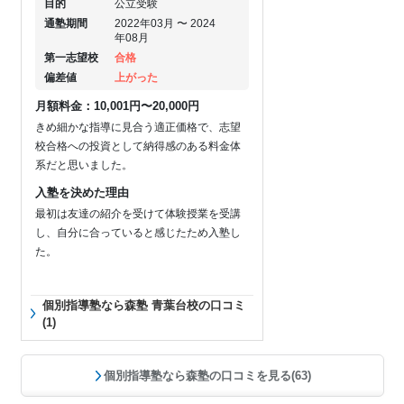
目的
公立受験
通塾期間
2022年03月 〜 2024
年08月
第一志望校
合格
偏差値
上がった
月額料金：10,001円〜20,000円
きめ細かな指導に見合う適正価格で、志望
校合格への投資として納得感のある料金体
系だと思いました。
入塾を決めた理由
最初は友達の紹介を受けて体験授業を受講
し、自分に合っていると感じたため入塾し
た。
個別指導塾なら森塾 青葉台校の口コミ
(1)
個別指導塾なら森塾の口コミを見る(63)