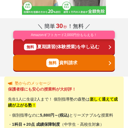
30
＼ 簡単
！無料 ／
秒
Amazonギフトカード2,000円分もらえる！
夏期講習(体験授業)を申し込む
無料
資料請求
塾からのメッセージ
保護者様にも安心の授業料が大好評！
先生1人に生徒2人まで！ 個別指導塾の森塾は
楽しく通えて成
績が上がる塾！
・個別指導なのに
5,880円～(税込)
とリーズナブルな授業料
・
1科目＋20点 成績保障制度
（中学生・高校生対象）