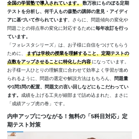
全国の学習塾で導入されています。
数万枚にものぼる定期
テストを分析し、何千人もの森塾の講師の意見・アイディ
アに基づいて作られています
。さらに、問題傾向の変化や
問題ごとの得点率の変化に対応するために
毎年改訂を行っ
ています。
「フォレスタシリーズ」は、お子様に自信をつけてもらう
ために、
まずは学校の授業を理解すること、定期テストの
点数をアップさせることに特化した内容
になっています。
お子様一人ひとりの理解度に合わせて効率よく学習が進め
られるように、問題の選定や解説方法はもちろん、
問題量
や1問1問の配置、問題文の言い回しなどにもこだわってい
ます。
成績を上げる工夫が細部まで詰め込まれた、まさに
「成績アップ虎の巻」です。
内申アップにつながる！無料の「5科目対応」定
期テスト対策