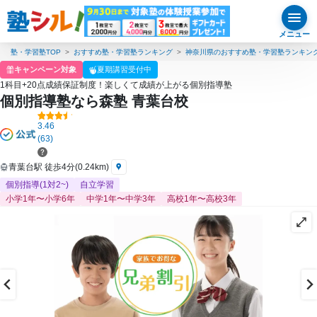
メニュー
塾・学習塾TOP
おすすめ塾・学習塾ランキング
神奈川県のおすすめ塾・学習塾ランキン
キャンペーン対象
夏期講習受付中
1科目+20点成績保証制度！楽しくて成績が上がる個別指導塾
個別指導塾なら森塾 青葉台校
3.46
(63)
青葉台駅 徒歩4分(0.24km)
個別指導(1対2~)
自立学習
小学1年〜小学6年
中学1年〜中学3年
高校1年〜高校3年