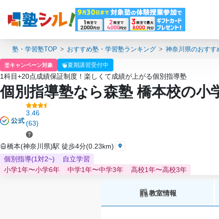
塾・学習塾TOP
おすすめ塾・学習塾ランキング
神奈川県のおすす
夏期講習受付中
キャンペーン対象
1科目+20点成績保証制度！楽しくて成績が上がる個別指導塾
個別指導塾なら森塾 橋本校の小
3.46
(63)
橋本(神奈川県)駅 徒歩4分(0.23km)
個別指導(1対2~)
自立学習
小学1年〜小学6年
中学1年〜中学3年
高校1年〜高校3年
教室情報