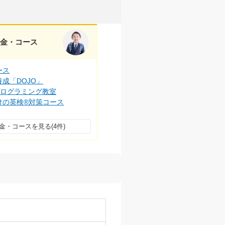
料金・コース
ース
成「DOJO」
プログラミング教室
けの英検®対策コース
金・コースを見る(4件)