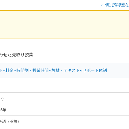
個別指導塾な
わせた先取り授業
ト
料金
時間割・授業時間
教材・テキスト
サポート体制
~)
6年
英語（英検）