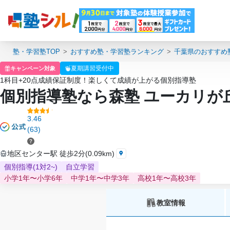
塾・学習塾TOP
おすすめ塾・学習塾ランキング
千葉県のおすすめ
夏期講習受付中
キャンペーン対象
1科目+20点成績保証制度！楽しくて成績が上がる個別指導塾
個別指導塾なら森塾 ユーカリが
3.46
(63)
地区センター駅 徒歩2分(0.09km)
個別指導(1対2~)
自立学習
小学1年〜小学6年
中学1年〜中学3年
高校1年〜高校3年
教室情報