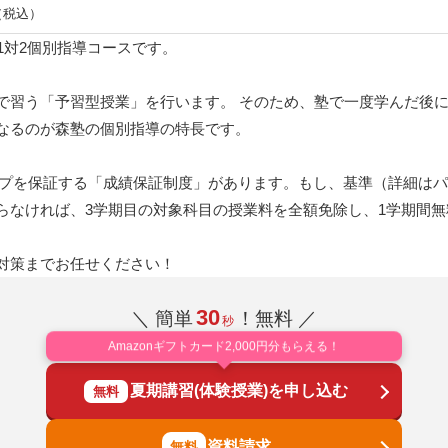
 （税込）
1対2個別指導コースです。
で習う「予習型授業」を行います。 そのため、塾で一度学んだ後
なるのが森塾の個別指導の特長です。
アップを保証する「成績保証制度」があります。もし、基準（詳細は
らなければ、3学期目の対象科目の授業料を全額免除し、1学期間
対策までお任せください！
30
＼ 簡単
！無料 ／
秒
Amazonギフトカード2,000円分もらえる！
夏期講習(体験授業)を申し込む
無料
資料請求