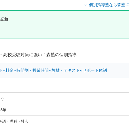
個別指導塾なら森塾 
が丘校
・高校受験対策に強い！森塾の個別指導
ト
料金
時間割・授業時間
教材・テキスト
サポート体制
~)
3年
英語・理科・社会