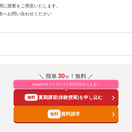
間に授業をご用意いたします。
舎へお問い合わせください
30
＼ 簡単
！無料 ／
秒
Amazonギフトカード2,000円分もらえる！
夏期講習(体験授業)を申し込む
無料
資料請求