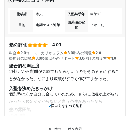
水戸校の口コミ・評判
投稿者
本人
入塾時学年
中学3年
偏差値の変
目的
定期テスト対策
上がった
化
塾の評価
4.00
料金
2.0
コース・カリキュラム
3.0
塾内の環境
2.0
塾周辺の環境
3.0
授業以外のサポート
3.0
講師の教え方
4.0
総合的な満足度
1対2だから質問が気軽でわからないものをそのままにするこ
とがなかった。なにより成績がすごく伸びてよかった。
入塾を決めたきっかけ
個別塾の方が自分に合っていたため。さらに成績が上がらな
かったらお金がかからないと言う条件があったから
口コミをすべて見る
塾の雰囲気
やや自由
料金
やや高く感じた。しかし春季講習により少し安くなるのはと
全1件中 1~1件を表示