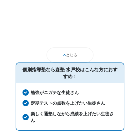
通塾期間
2022年2月〜2023年2月(1年1ヶ月)
入塾時の学年
中学3年
とじる
受講コース
個別指導塾なら森塾 水戸校は
こんな方におす
通年,春期講習
すめ！
通塾頻度
勉強がニガテな生徒さん
定期テストの点数を上げたい生徒さん
週3日
楽しく通塾しながら成績を上げたい生徒さ
1日あたりの授業時間
ん
2時間～3時間未満