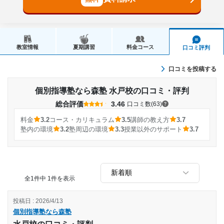
教室情報
夏期講習
料金コース
口コミ評判
口コミを投稿する
個別指導塾なら森塾 水戸校の口コミ・評判
総合評価
3.46
口コミ数(63)
料金
3.2
コース・カリキュラム
3.5
講師の教え方
3.7
塾内の環境
3.2
塾周辺の環境
3.3
授業以外のサポート
3.7
全1件中 1件を表示
投稿日 : 2026/4/13
個別指導塾なら森塾