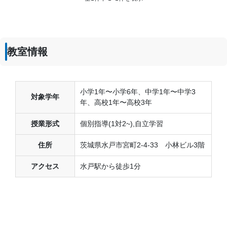
てもよかった。もう少し安いと良いと思う。
コース・カリキュラム
順番に進めていき、次の授業では前の授業の復習テストがあ
ったため、確実に覚えることができた。
教室情報
講師の教え方
丁寧でわかるまで教えてくれる。また図や資料を用意してく
れるためわかりやすかった。
小学1年〜小学6年、中学1年〜中学3
対象学年
塾内の環境
年、高校1年〜高校3年
エアコンの温度調節ができてないと感じた。寒すぎたり、暑
すぎたりした。また、ブースに落書きがあった。
授業形式
個別指導(1対2~),自立学習
塾周辺の環境
住所
茨城県水戸市宮町2-4-33 小林ビル3階
駅に近く、交通の便がよい。またスイーツ店や飲食店もあ
り、帰りに食べることができてよかった。
アクセス
水戸駅から徒歩1分
授業以外のサポート
(相談・面談、家庭学習のサポート、授業以外のコミュニケーション等)
待ち時間にお話ししてくれて楽しく通うことができた。良い
点数をとると褒めてくれて向上心につながった。
利用詳細