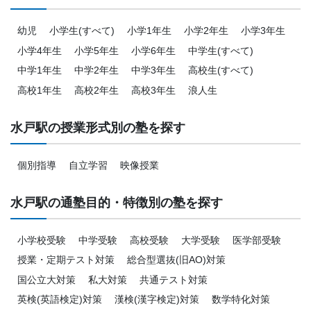
幼児
小学生(すべて)
小学1年生
小学2年生
小学3年生
小学4年生
小学5年生
小学6年生
中学生(すべて)
中学1年生
中学2年生
中学3年生
高校生(すべて)
高校1年生
高校2年生
高校3年生
浪人生
水戸駅の授業形式別の塾を探す
個別指導
自立学習
映像授業
水戸駅の通塾目的・特徴別の塾を探す
小学校受験
中学受験
高校受験
大学受験
医学部受験
授業・定期テスト対策
総合型選抜(旧AO)対策
国公立大対策
私大対策
共通テスト対策
英検(英語検定)対策
漢検(漢字検定)対策
数学特化対策