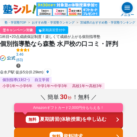
メニュー
塾・学習塾TOP
おすすめ塾・学習塾ランキング
茨城県のおすすめ塾・学習塾ランキング
キャンペーン対象
夏期講習受付中
1科目+20点成績保証制度！楽しくて成績が上がる個別指導塾
個別指導塾なら森塾 水戸校の口コミ・評判
3.46
(63)
水戸駅 徒歩5分(0.29km)
個別指導(1対2~)
自立学習
小学1年〜小学6年
中学1年〜中学3年
高校1年〜高校3年
30
＼ 簡単
！無料 ／
秒
Amazonギフトカード2,000円分もらえる！
夏期講習(体験授業)を申し込む
無料
資料請求