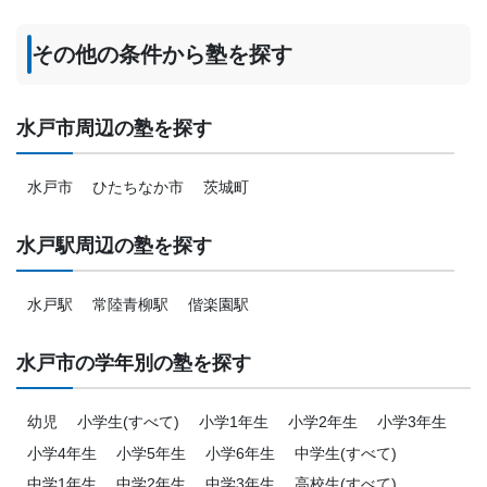
月額料金
その他の条件から塾を探す
10,001円〜20,000円
目的の達成度
水戸市周辺の塾を探す
達成
水戸市
ひたちなか市
茨城町
目的の達成理由
水戸駅周辺の塾を探す
成績が目標以上にあがった。定期テストでは90点以上を
取ることが当たり前になった。
水戸駅
常陸青柳駅
偕楽園駅
志望校と合格状況
水戸市の学年別の塾を探す
---
幼児
小学生(すべて)
小学1年生
小学2年生
小学3年生
小学4年生
小学5年生
小学6年生
中学生(すべて)
中学1年生
中学2年生
中学3年生
高校生(すべて)