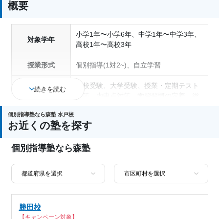
概要
小学1年〜小学6年、中学1年〜中学3年、
対象学年
高校1年〜高校3年
授業形式
個別指導(1対2~)、自立学習
高校受験、大学受験、授業・定期テスト
続きを読む
対策、内申点対策、学習習慣の定着、総
通塾の目的
合型選抜(旧AO)対策、推薦入試対策、学
個別指導塾なら森塾 水戸校
校別特化対策、英検(英語検定)対策
お近くの塾を探す
成績保証制度あり、1科目から受講可
塾の特徴
個別指導塾なら森塾
能、季節講習のみの受講可、自習室あり
国語、現代文、古典（古文・漢文）、算
数、数学、理科、物理、化学、生物、地
科目
学、社会、日本史、世界史、歴史総合、
政治経済、地理、英語、英会話、プログ
勝田校
ラミング、小論文
【キャンペーン対象】