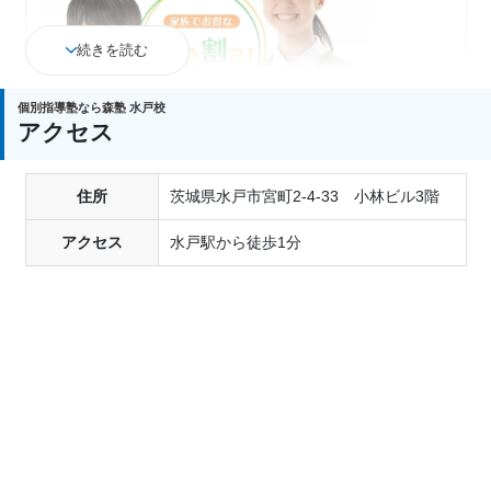
続きを読む
個別指導塾なら森塾 水戸校
アクセス
住所
茨城県水戸市宮町2-4-33 小林ビル3階
ご兄弟でご入塾の場合
入塾金：通常2万円→
全額免除
アクセス
水戸駅から徒歩1分
授業料：
低額の方から20%割引
返金制度