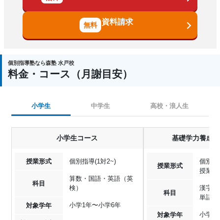
資料請求
個別指導塾なら森塾 水戸校
料金・コース（月謝目安）
小学生
中学生
高校・浪人生
小学生コース
基礎学力養成「
授業形式
個別指導(1対2~)
個別指導
授業形式
授業,
算数・国語・英語（英
科目
検）
漢字・
科目
単語
小学1年〜小学6年
対象学年
小学1
対象学年