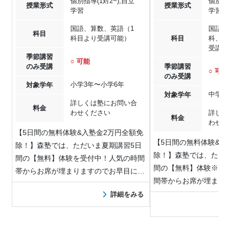
個別指導(1対2~),自立
個別指導
授業形式
授業形式
学習
学習
国語、算数、英語（1
国語、
科目
科目より受講可能）
科目
科、社
受講可
季節講習
○ 可能
のみ受講
季節講習
○ 可能
のみ受講
小学3年〜小学6年
対象学年
中学1
対象学年
詳しくは塾にお問い合
料金
わせください
詳しく
料金
わせく
【5日間の無料体験&入塾金2万円全額免
【5日間の無料体験&入
除！】森塾では、ただいま夏期講習5日
除！】森塾では、ただ
間の【無料】体験を受付中！人気の時間
間の【無料】体験※を
帯からお席が埋まりますのでお早目にお
間帯からお席が埋まり
問…
お…
詳細をみる