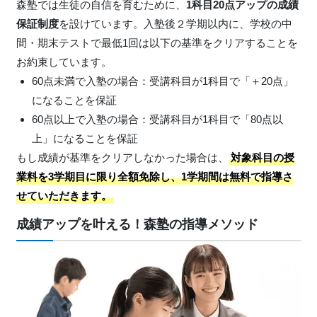
森塾では生徒の自信を育むために、
1科目20点アップの成績
保証制度
を設けています。入塾後２学期以内に、学校の中
間・期末テストで最低1回は以下の基準をクリアすることを
お約束しています。
60点未満で入塾の場合：受講科目が1科目で「＋20点」
になることを保証
60点以上で入塾の場合：受講科目が1科目で「80点以
上」になることを保証
もし成績が基準をクリアしなかった場合は、
対象科目の授
業料を3学期目に限り全額免除し、1学期間は無料で指導さ
せていただきます。
成績アップを叶える！森塾の指導メソッド