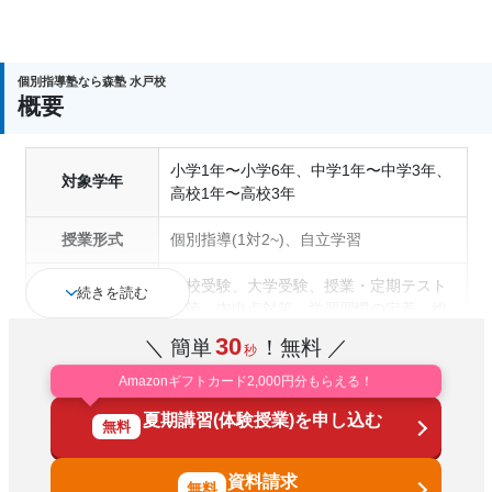
個別指導塾なら森塾 水戸校
入塾後、4回授業を受けられるまでに入塾をキャンセ
概要
ルされた場合は、 すでに納入された全ての費用（授
業料、テキスト代等を含む）の「全額」を返金しま
小学1年〜小学6年、中学1年〜中学3年、
す。
対象学年
高校1年〜高校3年
授業形式
個別指導(1対2~)、自立学習
高校受験、大学受験、授業・定期テスト
続きを読む
対策、内申点対策、学習習慣の定着、総
通塾の目的
合型選抜(旧AO)対策、推薦入試対策、学
30
＼ 簡単
！無料 ／
秒
校別特化対策、英検(英語検定)対策
Amazonギフトカード2,000円分もらえる！
成績保証制度あり、1科目から受講可
塾の特徴
夏期講習(体験授業)を申し込む
能、季節講習のみの受講可、自習室あり
無料
国語、現代文、古典（古文・漢文）、算
資料請求