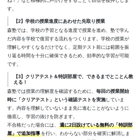
ね！」など積極的に声がけをすることで自信を後押ししま
す。
【2】学校の授業進度にあわせた先取り授業
森塾では、学校の予習となる進度で授業を進め、塾で学ん
だ内容を学校で復習する流れをつくります。学校の授業が
理解しやすくなるだけでなく、定期テスト前には範囲を振
り返る時間を十分に確保できるため、効率的な学習が可能
です。
【3】クリアテスト＆特訓部屋で、できるまでとことん教
える！
森塾では授業の理解度を確認するために、
毎回の授業開始
時に「クリアテスト」という確認テストを実施
していま
す。内容を理解していないまま先に進むことがないように
徹底し、学習の抜けを防ぎます。
不合格だった場合には、
週に2日設けている無料の「特訓部
屋」で追加指導
を行い、わからない部分を確実に解消しま