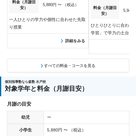
料金（月謝目
5,880円 〜 （税込）
安）
料金（月謝目
5,94
安）
一人ひとりの学力や個性に合わせた先取
ひとりひとりに合わせた
り授業
学習」で学力の土台を
詳細をみる
すべての料金・コースを見る
個別指導塾なら森塾 水戸校
対象学年と料金（月謝目安）
月謝の目安
幼児
ー
小学生
5,880円 〜 （税込）