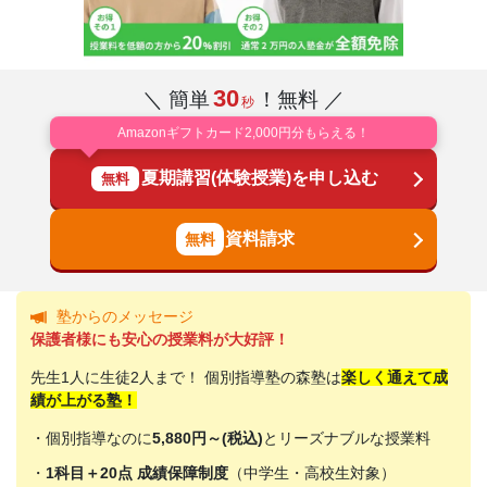
30
＼ 簡単
！無料 ／
秒
Amazonギフトカード2,000円分もらえる！
夏期講習(体験授業)を申し込む
無料
資料請求
塾からのメッセージ
保護者様にも安心の授業料が大好評！
先生1人に生徒2人まで！ 個別指導塾の森塾は
楽しく通えて成
績が上がる塾！
・個別指導なのに
5,880円～(税込)
とリーズナブルな授業料
・
1科目＋20点 成績保障制度
（中学生・高校生対象）