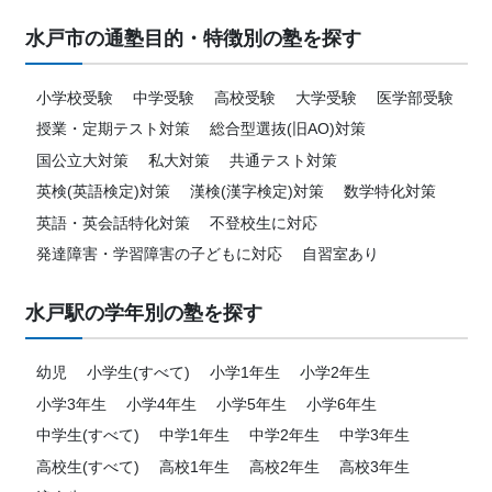
水戸市の通塾目的・特徴別の塾を探す
小学校受験
中学受験
高校受験
大学受験
医学部受験
授業・定期テスト対策
総合型選抜(旧AO)対策
国公立大対策
私大対策
共通テスト対策
英検(英語検定)対策
漢検(漢字検定)対策
数学特化対策
英語・英会話特化対策
不登校生に対応
発達障害・学習障害の子どもに対応
自習室あり
水戸駅の学年別の塾を探す
幼児
小学生(すべて)
小学1年生
小学2年生
小学3年生
小学4年生
小学5年生
小学6年生
中学生(すべて)
中学1年生
中学2年生
中学3年生
高校生(すべて)
高校1年生
高校2年生
高校3年生