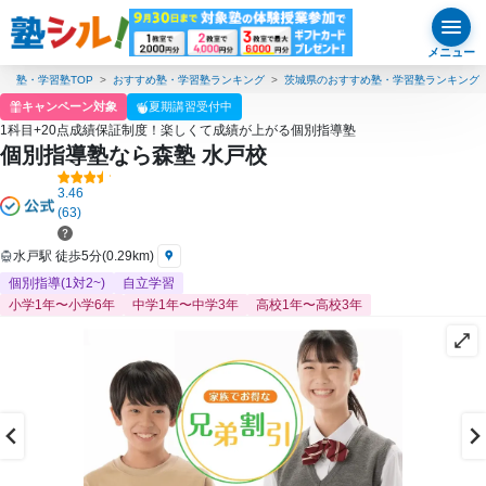
メニュー
塾・学習塾TOP
おすすめ塾・学習塾ランキング
茨城県のおすすめ塾・学習塾ランキング
キャンペーン対象
夏期講習受付中
1科目+20点成績保証制度！楽しくて成績が上がる個別指導塾
個別指導塾なら森塾 水戸校
3.46
(63)
水戸駅 徒歩5分(0.29km)
個別指導(1対2~)
自立学習
小学1年〜小学6年
中学1年〜中学3年
高校1年〜高校3年