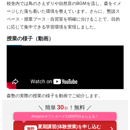
校舎内では鳥のさえずりや自然音のBGMを流し、森をイメ
ージした落ち着いた環境を整えています。さらに、懇談ス
ペース・授業ブース・自習室を明確に分けることで、目的
に応じて集中できる学習環境を実現しました。
授業の様子（動画）
森塾の実際の授業の様子を動画でご紹介します。
30
＼ 簡単
！無料 ／
秒
Amazonギフトカード2,000円分もらえる！
夏期講習(体験授業)を申し込む
無料