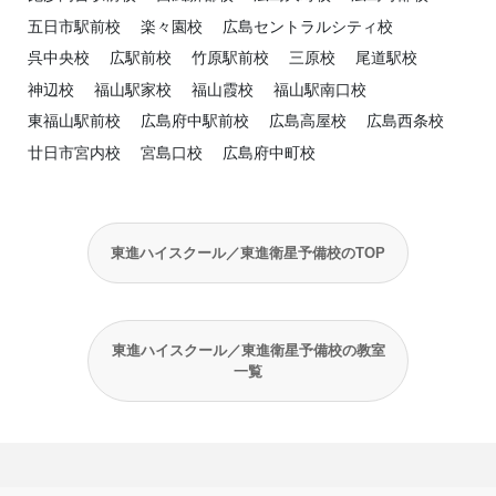
五日市駅前校
楽々園校
広島セントラルシティ校
呉中央校
広駅前校
竹原駅前校
三原校
尾道駅校
神辺校
福山駅家校
福山霞校
福山駅南口校
東福山駅前校
広島府中駅前校
広島高屋校
広島西条校
廿日市宮内校
宮島口校
広島府中町校
東進ハイスクール／東進衛星予備校のTOP
東進ハイスクール／東進衛星予備校の教室
一覧