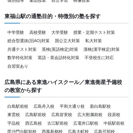
個別指導
集団授業
自立学習
映像授業
東福山駅の通塾目的・特徴別の塾を探す
中学受験
高校受験
大学受験
授業・定期テスト対策
総合型選抜(旧AO)対策
国公立大対策
私大対策
共通テスト対策
英検(英語検定)対策
漢検(漢字検定)対策
数学特化対策
英語・英会話特化対策
不登校生に対応
自習室あり
広島県にある東進ハイスクール／東進衛星予備校
の教室から探す
白島駅前校
広島舟入校
平和大通り校
新白島駅校
東雲校
広島駅前校
広島皆実校
広大附属前校
段原校
宇品校
西広島校
古江駅前校
広電井口駅校
中筋駅前校
毘沙門台駅前校
西風新都校
広島大町校
広島可部校