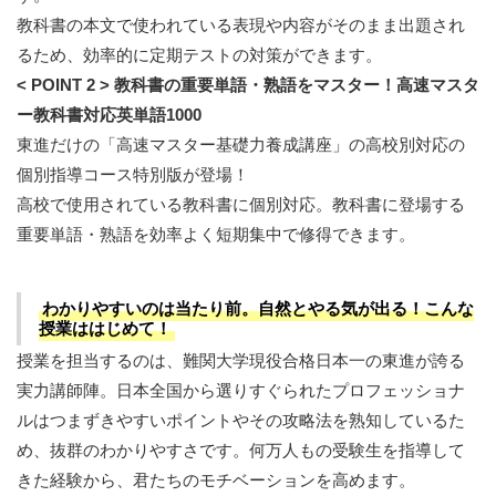
教科書の本文で使われている表現や内容がそのまま出題され
るため、効率的に定期テストの対策ができます。
< POINT 2 > 教科書の重要単語・熟語をマスター！高速マスタ
ー教科書対応英単語1000
東進だけの「高速マスター基礎力養成講座」の高校別対応の
個別指導コース特別版が登場！
高校で使用されている教科書に個別対応。教科書に登場する
重要単語・熟語を効率よく短期集中で修得できます。
わかりやすいのは当たり前。自然とやる気が出る！こんな
授業ははじめて！
授業を担当するのは、難関大学現役合格日本一の東進が誇る
実力講師陣。日本全国から選りすぐられたプロフェッショナ
ルはつまずきやすいポイントやその攻略法を熟知しているた
め、抜群のわかりやすさです。何万人もの受験生を指導して
きた経験から、君たちのモチベーションを高めます。