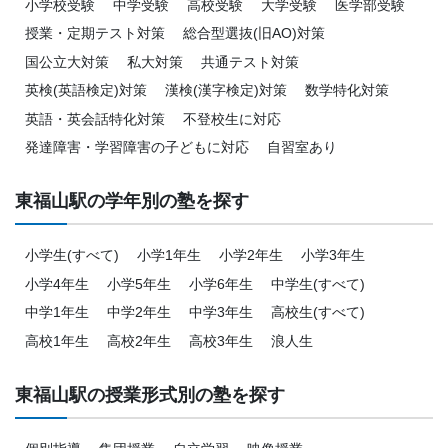
小学校受験
中学受験
高校受験
大学受験
医学部受験
授業・定期テスト対策
総合型選抜(旧AO)対策
国公立大対策
私大対策
共通テスト対策
英検(英語検定)対策
漢検(漢字検定)対策
数学特化対策
英語・英会話特化対策
不登校生に対応
発達障害・学習障害の子どもに対応
自習室あり
東福山駅の学年別の塾を探す
小学生(すべて)
小学1年生
小学2年生
小学3年生
小学4年生
小学5年生
小学6年生
中学生(すべて)
中学1年生
中学2年生
中学3年生
高校生(すべて)
高校1年生
高校2年生
高校3年生
浪人生
東福山駅の授業形式別の塾を探す