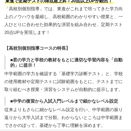
東進で定期テストの得点急上昇！20点以上UPが続出！
「高校別個別指導」では、東進がこれまで培ってきた学力向
上のノウハウを凝縮し、高校範囲のわかりやすい授業と、一
人ひとりに合わせた効果的な演習を組み合わせ、定期テスト
20点UPを実現します！
【高校別個別指導コースの特長】
■君の学力と学校の教材をもとに適切な学習内容を「自動
的」に提示！
中学範囲の学力を確認する「基礎学力診断テスト」と、学校
の使用教材や定期テストに試験範囲をもとに、テストまでに
取り組むべき授業・演習をシステムが自動的に提示します。
■中学の復習から入試入門レベルまで細かなレベル設定
従来よりもさらに細かなレベル設定を行い、中学範囲の振り
返りから大学入試まで分類。わからないところは中学範囲ま
でさかのぼって、基礎から丁寧に理解を深めます。