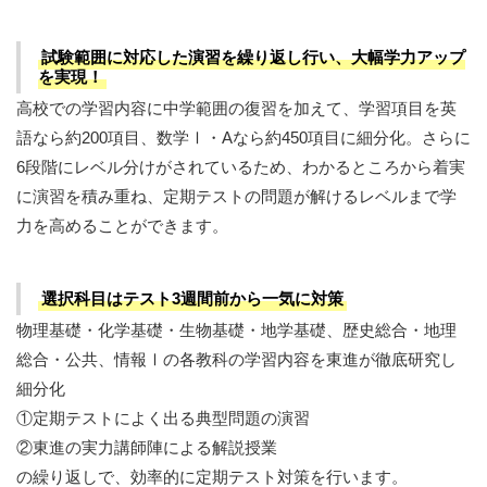
試験範囲に対応した演習を繰り返し行い、大幅学力アップ
を実現！
高校での学習内容に中学範囲の復習を加えて、学習項目を英
語なら約200項目、数学Ⅰ・Aなら約450項目に細分化。さらに
6段階にレベル分けがされているため、わかるところから着実
に演習を積み重ね、定期テストの問題が解けるレベルまで学
力を高めることができます。
選択科目はテスト3週間前から一気に対策
物理基礎・化学基礎・生物基礎・地学基礎、歴史総合・地理
総合・公共、情報Ⅰの各教科の学習内容を東進が徹底研究し
細分化
①定期テストによく出る典型問題の演習
②東進の実力講師陣による解説授業
の繰り返しで、効率的に定期テスト対策を行います。