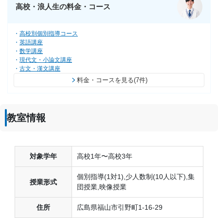
高校・浪人生の料金・コース
高校別個別指導コース
英語講座
数学講座
現代文・小論文講座
古文・漢文講座
料金・コースを見る(7件)
教室情報
対象学年
高校1年〜高校3年
個別指導(1対1),少人数制(10人以下),集
授業形式
団授業,映像授業
住所
広島県福山市引野町1-16-29