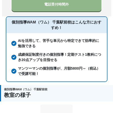
季節講習のみの受講可
電話受付時間外
国語、現代文、古典（古文・漢文）、算
数、数学、理科、物理、化学、生物、地
科目
個別指導WAM（ワム） 千葉駅前校は
こんな方におす
学、社会、日本史、世界史、歴史総合、
すめ！
政治経済、地理、英語、情報、小論文
AIを活用して、苦手な単元から特定できて効率的に
勉強できる
成績保証制度付きの個別指導！定期テスト1教科につ
き20点アップを目指せる
マンツーマンの個別指導が、月額5800円～（税込）
で受講可能！
個別指導WAM（ワム） 千葉駅前校
教室の様子