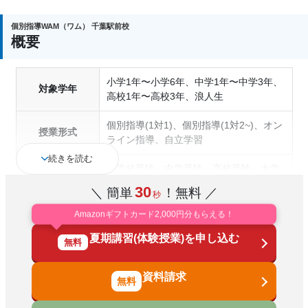
個別指導WAM（ワム） 千葉駅前校
概要
小学1年〜小学6年、中学1年〜中学3年、
対象学年
高校1年〜高校3年、浪人生
個別指導(1対1)、個別指導(1対2~)、オン
授業形式
ライン指導、自立学習
続きを読む
小学校受験、中学受験、高校受験、大学
受験、医学部受験、授業・定期テスト対
30
＼ 簡単
！無料 ／
秒
策、内申点対策、学習習慣の定着、総合
通塾の目的
型選抜(旧AO)対策、推薦入試対策、学校
Amazonギフトカード2,000円分もらえる！
別特化対策、英検(英語検定)対策、漢検
夏期講習(体験授業)を申し込む
(漢字検定)対策、数学特化対策、英語・
無料
英会話特化対策、その他科目別特化対策
資料請求
中高一貫校生に対応、授業の振替可能、
塾の特徴
オンライン対応、1科目から受講可能、