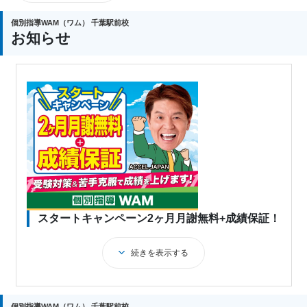
個別指導WAM（ワム） 千葉駅前校
お知らせ
◆スタートキャンペーン2ヶ月月謝無料
成績アップの近道は苦手克服！個別指導WAMでは、
AIを使って勉強の苦手やつまずきを発見！
お子さま一人ひとりの理解度や習熟度に合わせて専
用の学習カリキュラムを作成します。
【地域密着だからできる、結果につながる指導！】
地元近隣校の最新情報を把握し、お子さまの通う学
校に合わせた授業が可能です。
スタートキャンペーン2ヶ月月謝無料+成績保証！
まずは学習のお悩みをお聞かせください！
続きを表示する
◆個別指導WAMの成績保証コース
入塾後1年以内の定期テストで【プラス20点】の成
績アップを保証します！
個別指導WAM（ワム） 千葉駅前校