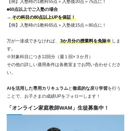
【例】入塾時の1教科55点＋入塾後20点＝75点に！
■60点以上でご入塾の場合
→
その科目の80点以上UPを保証！
【例】入塾時の1教科65点＋入塾後15点＝80点に！
万が一達成できなければ、
3か月分の授業料を免除※
しま
す。
※対象科目につき12回分（週１回×３か月）
その他の詳しい適用条件は各教室までお問い合わせくださ
い。
AIを活用した専用カリキュラム
と
徹底的な戻り学習
を行う
ことで、お子さまの成績UPをフォローします！
「オンライン家庭教師WAM」生徒募集中！