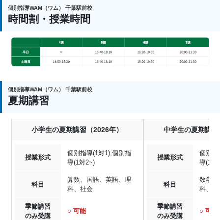
個別指導WAM（ワム） 千葉駅前校
時間割・授業時間
個別指導WAM（ワム） 千葉駅前校
夏期講習
小学生の夏期講習（2026年）
中学生の夏期講習（
個別指導(1対1),個別指
個別指導
授業形式
授業形式
導(1対2~)
導(1対2
算数、国語、英語、理
数学、
科目
科目
科、社会
科、社
季節講習
季節講習
○ 可能
○ 可能
のみ受講
のみ受講