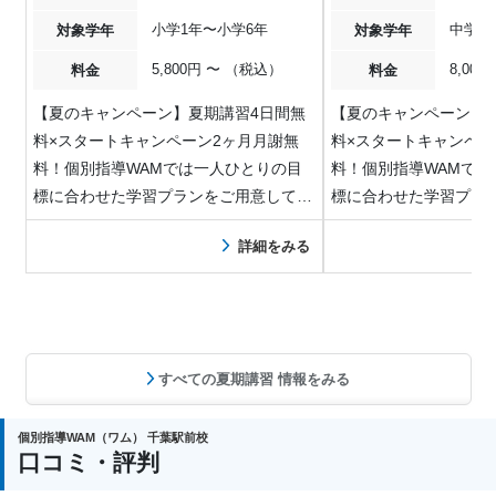
小学1年〜小学6年
中学1
対象学年
対象学年
5,800円 〜 （税込）
8,00
料金
料金
【夏のキャンペーン】夏期講習4日間無
【夏のキャンペーン】
料×スタートキャンペーン2ヶ月月謝無
料×スタートキャンペー
料！個別指導WAMでは一人ひとりの目
料！個別指導WAMでは
標に合わせた学習プランをご用意して
標に合わせた学習プラ
い…
い…
詳細をみる
すべての夏期講習 情報をみる
個別指導WAM（ワム） 千葉駅前校
口コミ・評判