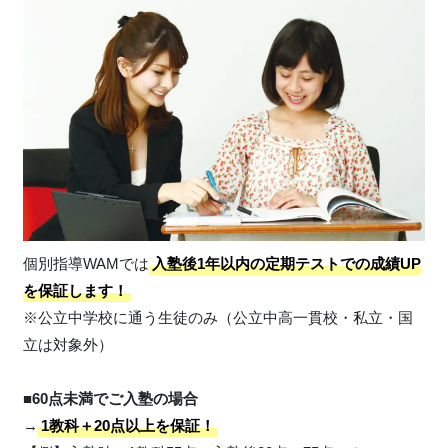
個別指導WAMでは
入塾後1年以内の定期テストでの成績UP
を保証します！
※公立中学校に通う生徒のみ（公立中高一貫校・私立・国
立は対象外）
■60点未満でご入塾の場合
→
1教科＋20点以上を保証！