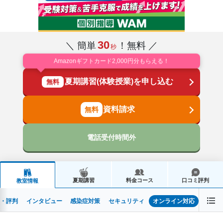
30
＼ 簡単
！無料 ／
秒
Amazonギフトカード2,000円分もらえる！
夏期講習(体験授業)を申し込む
無料
資料請求
電話受付時間外
夏期講習
料金コース
口コミ評判
教室情報
・評判
インタビュー
感染症対策
セキュリティ
オンライン対応