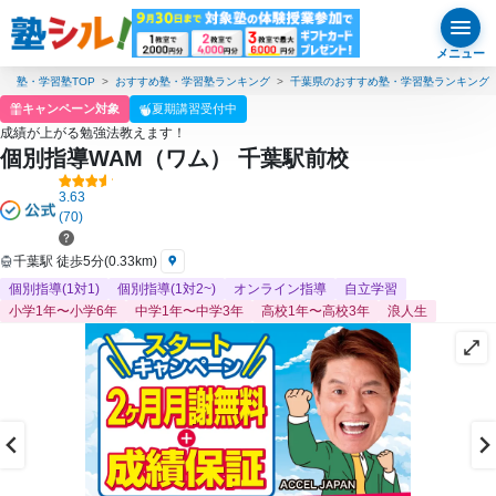
メニュー
塾・学習塾TOP
おすすめ塾・学習塾ランキング
千葉県のおすすめ塾・学習塾ランキング
キャンペーン対象
夏期講習受付中
成績が上がる勉強法教えます！
個別指導WAM（ワム） 千葉駅前校
3.63
(70)
千葉駅 徒歩5分(0.33km)
個別指導(1対1)
個別指導(1対2~)
オンライン指導
自立学習
小学1年〜小学6年
中学1年〜中学3年
高校1年〜高校3年
浪人生