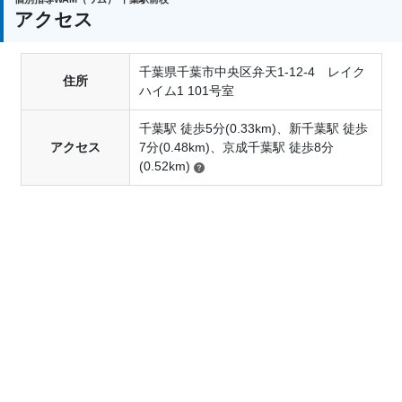
個別指導WAMでは成績アップの実績多数！
アクセス
多くの生徒さんが20点以上の点数アップを実現して
います。
もし達成できなかった場合は、授業料3ヶ月免除。
千葉県千葉市中央区弁天1-12-4 レイク
住所
ハイム1 101号室
※2ヶ月月謝無料：40分授業×8回が無料になりま
千葉駅 徒歩5分(0.33km)、新千葉駅 徒歩
す。
アクセス
7分(0.48km)、京成千葉駅 徒歩8分
※東大生の個別講習は対象外です。
(0.52km)
※キャンペーン対象は初めての方に限ります。
※保証やキャンペーン、AIを使用したカリキュラム
の作成が対象外の教室もございます。
※適用条件など詳しくは各教室へお問い合わせくだ
さい。