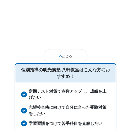
志望校と合格状況
1日あたりの授業時間
---
1時間～2時間未満
月額料金
20,001円〜30,000円
とじる
目的の達成度
個別指導の明光義塾 八軒教室は
こんな方にお
すすめ！
達成
目的の達成理由
定期テスト対策で点数アップし、成績を上
げたい
算数、英語、理科、社会の科目で成績が上がったことか
志望校合格に向けて自分に合った受験対策
ら、おおむね達成したと考えている
をしたい
学習習慣をつけて苦手科目を克服したい
志望校と合格状況