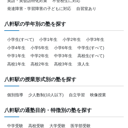
英語・英会話特化対策
不登校生に対応
発達障害・学習障害の子どもに対応
自習室あり
八軒駅の学年別の塾を探す
小学生(すべて)
小学1年生
小学2年生
小学3年生
小学4年生
小学5年生
小学6年生
中学生(すべて)
中学1年生
中学2年生
中学3年生
高校生(すべて)
高校1年生
高校2年生
高校3年生
浪人生
八軒駅の授業形式別の塾を探す
個別指導
少人数制(10人以下)
自立学習
映像授業
八軒駅の通塾目的・特徴別の塾を探す
中学受験
高校受験
大学受験
医学部受験