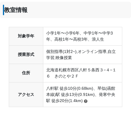
授業以外のサポート
(相談・面談、家庭学習のサポート、授業以外のコミュニケーション等)
週2日
教室情報
詳しくは分かりません。なので、これ以上記載することはあ
りません。記載することはありません。
1日あたりの授業時間
利用詳細
2時間～3時間未満
小学1年〜小学6年、中学1年〜中学3
通塾期間
対象学年
年、高校1年〜高校3年、浪人生
月額料金
2017年以前〜通塾中 (投稿日時点)
個別指導(1対2~),オンライン指導,自立
授業形式
学習,映像授業
40,001円〜50,000円
入塾時の学年
北海道札幌市西区八軒５条西３−４−１
住所
目的の達成度
中学2年
６ きのとや２Ｆ
未達成
受講コース
八軒駅 徒歩10分(0.68km)、琴似(函館
アクセス
本線)駅 徒歩13分(0.91km)、発寒中央
目的の達成理由
駅 徒歩20分(1.4km)
通年
全然点数もあがらないし 勉強をする週間もつかなかっ
通塾頻度
た。高い金だけ払って無意味だったなと思うから
週2日