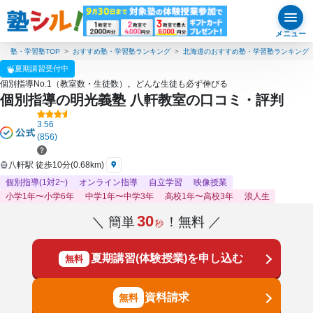
メニュー
塾・学習塾TOP
おすすめ塾・学習塾ランキング
北海道のおすすめ塾・学習塾ランキング
夏期講習受付中
個別指導No.1（教室数・生徒数）。どんな生徒も必ず伸びる
個別指導の明光義塾 八軒教室の口コミ・評判
3.56
(856)
八軒駅 徒歩10分(0.68km)
個別指導(1対2~)
オンライン指導
自立学習
映像授業
小学1年〜小学6年
中学1年〜中学3年
高校1年〜高校3年
浪人生
30
＼ 簡単
！無料 ／
秒
夏期講習(体験授業)を申し込む
無料
資料請求