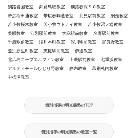
釧路愛国教室
釧路鳥取教室
釧路春採ＳＣ教室
帯広稲田通教室
帯広春駒通教室
北見駅前教室
網走教室
苫小牧桜木教室
苫小牧ウトナイ教室
苫小牧沼ノ端教室
美唄教室
江別駅前教室
大麻駅前教室
名寄駅前教室
千歳駅前教室
滝川本町教室
深川駅前教室
富良野教室
登別新生町教室
恵庭駅前教室
伊達教室
北広島コープエルフィン教室
上磯駅前教室
七重浜教室
アルティモールひじり野教室
静内教室
幕別札内教室
中標津教室
個別指導の明光義塾のTOP
個別指導の明光義塾の教室一覧