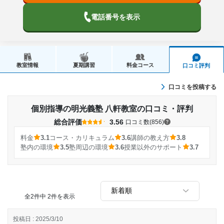
電話番号を表示
教室情報
夏期講習
料金コース
口コミ評判
口コミを投稿する
個別指導の明光義塾 八軒教室の口コミ・評判
総合評価
3.56
口コミ数(856)
料金
3.1
コース・カリキュラム
3.6
講師の教え方
3.8
塾内の環境
3.5
塾周辺の環境
3.6
授業以外のサポート
3.7
全2件中 2件を表示
投稿日 : 2025/3/10