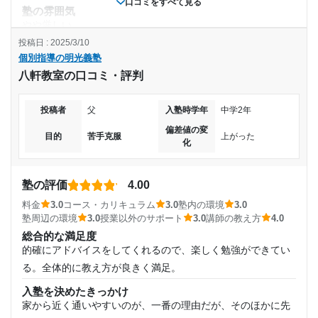
口コミをすべて見る
塾の雰囲気
やや厳しい
投稿日 : 2025/3/10
料金
個別指導の明光義塾
値段は高すぎました、、 夏期講習や冬期講習では普段の3倍
八軒教室の口コミ・評判
くらいの金額を提示されとてもじゃないけど毎回払うのが大
変でした
投稿者
父
入塾時学年
中学2年
コース・カリキュラム
レベルが高すぎたのか(我が子には)全然むりでした。 ただワ
偏差値の変
目的
苦手克服
上がった
化
ークを渡されて進めて聞いてのくりかえしでした
講師の教え方
教え方は不十分だったかと思います。我が子も勉強が嫌いで
塾の評価
4.00
発達障害気質なところがあるから余計難しかったのかと思い
料金
3.0
コース・カリキュラム
3.0
塾内の環境
3.0
ました
塾周辺の環境
3.0
授業以外のサポート
3.0
講師の教え方
4.0
塾内の環境
総合的な満足度
設備は私が通ってたわけではないからわかりませんが、 設備
的確にアドバイスをしてくれるので、楽しく勉強ができてい
は色々とじゅうじつしていたように思いました
る。全体的に教え方が良きく満足。
塾周辺の環境
入塾を決めたきっかけ
周辺に競合な塾がたくさんあるので選び放題ではあるが、塾
家から近く通いやすいのが、一番の理由だが、そのほかに先