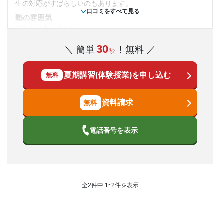
の能力と子供の能力が違いすぎ
生の対応がすばらしいのもあります。
口コミをすべて見る
授業以外のサポート
塾の雰囲気
(相談・面談、家庭学習のサポート、授業以外のコミュニケーション等)
どちらとも言えない
ほとんどサポートはなく、自己学習も取り組んでいなかっ
料金
た。自ら。なので意味がない感じでした
30
＼ 簡単
！無料 ／
個別教室なので、比較的高いところが、難点。これ以上他に
秒
利用詳細
記載することはありません。
通塾期間
夏期講習(体験授業)を申し込む
無料
コース・カリキュラム
自由に選択できるのが良いところだと思う。変更も簡単にで
2019年5月〜2021年3月(1年11ヶ月)
きるので大変ありがたいと思っている。
資料請求
講師の教え方
入塾時の学年
子どものやる気を出させてくれる教え方がとてもすばらしい
電話番号を表示
と思っているなど、全体的に良い。
小学6年
塾内の環境
詳しくは分かりません。これ以上記載することはありませ
受講コース
ん。これ以上記載することはありません。
塾周辺の環境
通年
全2件中 1~2件を表示
普通なので、それ以上でもそれ以下でもないです。これ以上
記載することはとくにありません。
通塾頻度