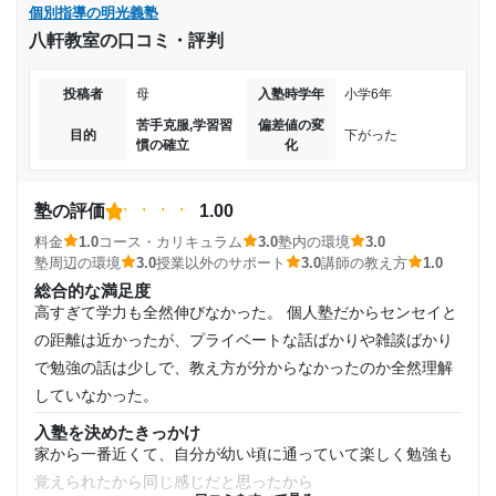
個別指導の明光義塾
八軒教室の口コミ・評判
投稿者
母
入塾時学年
小学6年
苦手克服,学習習
偏差値の変
目的
下がった
慣の確立
化
塾の評価
1.00
料金
1.0
コース・カリキュラム
3.0
塾内の環境
3.0
塾周辺の環境
3.0
授業以外のサポート
3.0
講師の教え方
1.0
総合的な満足度
高すぎて学力も全然伸びなかった。 個人塾だからセンセイと
の距離は近かったが、プライベートな話ばかりや雑談ばかり
で勉強の話は少しで、教え方が分からなかったのか全然理解
していなかった。
入塾を決めたきっかけ
家から一番近くて、自分が幼い頃に通っていて楽しく勉強も
覚えられたから同じ感じだと思ったから