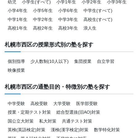
幼児
小学生(すべて)
小学1年生
小学2年生
小学3年生
小学4年生
小学5年生
小学6年生
中学生(すべて)
中学1年生
中学2年生
中学3年生
高校生(すべて)
高校1年生
高校2年生
高校3年生
浪人生
札幌市西区の授業形式別の塾を探す
個別指導
少人数制(10人以下)
集団授業
自立学習
映像授業
札幌市西区の通塾目的・特徴別の塾を探す
中学受験
高校受験
大学受験
医学部受験
授業・定期テスト対策
総合型選抜(旧AO)対策
国公立大対策
私大対策
共通テスト対策
英検(英語検定)対策
漢検(漢字検定)対策
数学特化対策