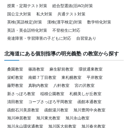
授業・定期テスト対策
総合型選抜(旧AO)対策
国公立大対策
私大対策
共通テスト対策
英検(英語検定)対策
漢検(漢字検定)対策
数学特化対策
英語・英会話特化対策
不登校生に対応
発達障害・学習障害の子どもに対応
自習室あり
北海道にある個別指導の明光義塾 の教室から探す
桑園教室
篠路教室
麻生駅前教室
環状通東教室
栄町教室
南郷７丁目教室
東札幌教室
平岸教室
藤野教室
真駒内教室
八軒教室
宮の沢教室
新さっぽろ教室
稲積公園教室
札幌美しが丘教室
清田教室
コープさっぽろ平岡教室
函館本通教室
函館石川美原教室
函館湯川教室
旭川豊岡中央教室
旭川神居教室
旭川東光教室
旭川永山教室
旭川永山環状通教室
旭川医大前教室
旭川春光教室