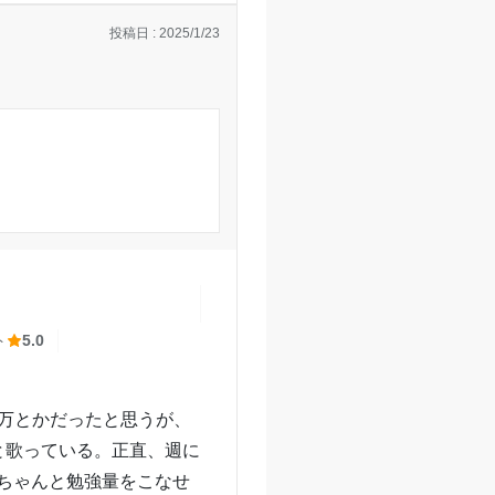
投稿日 : 2025/1/23
いし値段以上の事を教えて
。このコースにしてよか
いていけるようになっ
説明がわかりやすい。
、快適に勉強ができてい
 箱崎校の口コミをもっと見る
ト
5.0
璧である。
4万とかだったと思うが、
と歌っている。正直、週に
かっている
ちゃんと勉強量をこなせ