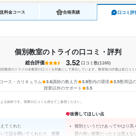
料金コース
合格実績
口コミ評
個別教室のトライの口コミ・評判
3.52
総合評価
口コミ数(1160)
個別教室のトライの全教室の口コミを対象にして算出しています。教室毎の評価は各口コミ
コース・カリキュラム
3.6
講師の教え方
3.8
塾内の環境
3.5
塾周辺
授業以外のサポート
3.5
Iによる抜粋です。実際の口コミも併せてご参照ください。
改善してほしい点
しえてくれた
個別というだけあってやはり高
ついて話を聞いてくれたり、授業
質の良い授業だったとは思えな