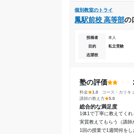
どちらとも言えない
1日あたりの授業時間
料金
個別教室のトライ
他の塾とあまり大差ない
鳳駅前校 高等部
の
月額料金
頂けている実感がある。
コース・カリキュラム
投稿者
本人
目的の達成度
比較的のんびりやるコー
目的
私立受験
った。
目的の達成理由
志望校
講師の教え方
具体例を混じえて説明し
塾内の環境
志望校と合格状況
塾の評価
自習室がとても清潔であ
る
料金
1.0
コース・カリキ
講師の教え方
5.0
塾周辺の環境
総合的な満足度
とても静か。室内が明る
1体1で丁寧に教えてくれ
授業以外のサポート
(
実質教えてもらう（講師
休憩時間に先生と雑談す
1回の授業で1週間何を
利用詳細