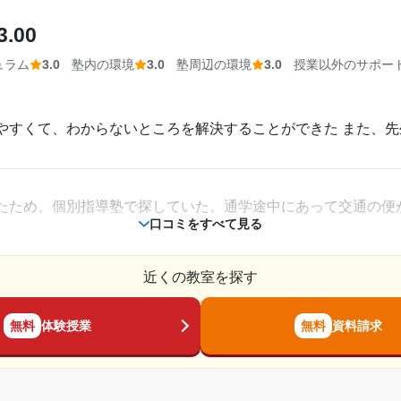
3.00
につけてもらえた。担当教員は科目指導のみではなく、進路相
ュラム
3.0
塾内の環境
3.0
塾周辺の環境
3.0
授業以外のサポー
富にあります。自習スペースもとても広く、多くの塾生が自習
やすくて、わからないところを解決することができた また、
を維持できる。
アコンなどの気温も適温である。駅ビル内でコンビニやトイレ
たため、個別指導塾で探していた。通学途中にあって交通の便
いい環境であった。
口コミをすべて見る
相談・面談、家庭学習のサポート、授業以外のコミュニケーション等)
指導についてとても印象的だった。進路がなかなか定まらず悩
近くの教室を探す
添って話を聞いてくれた。
からないが、両親からは高いと言われていた。今考えるとたし
無料
体験授業
無料
資料請求
2020年10月〜2022年2月(1年5ヶ月)
か選べた。学校の授業について行くための塾であれば、別に大
高校2年