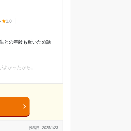
談などにも寄り添って対
ト
1.0
している中で自習ができ
先生との年齢も近いため話
もすぐ近くにあり長時間
がよかったから。
んでいる際は教室長、副
かに割高。
学生の講師でも十分だっ
投稿日 : 2025/1/23