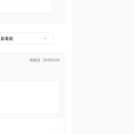
学生バイトなので、
ないかともおもう。
すごとに料金の負担
合った指導してくれ
が多いとよく聞くの
投稿日 : 2025/1/24