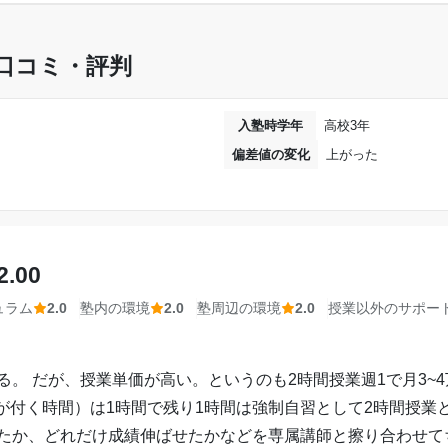
1時間～2時間未満
と思う。しかし、自習室もあるし高いと思ったことは1度もな
口コミ・評判
30,001円〜40,000円
入塾時学年
高校3年
達成
スなので、自分のペースに合わせて貰えてとても助かっている
偏差値の変化
上がった
嫌いな数学と英語が克服できて、学校の授業につ
た。また、点数も上がった。
てくれるので、噛み砕いて理解することが出来る。また、文法
---
2.00
る。使った後は綺麗にする習慣が塾生の中で育まれているので
個別教室のトライ
ュラム
2.0
塾内の環境
2.0
塾周辺の環境
2.0
授業以外のサポー
いので集中して勉強に取り組むことが出来る。また、温度も完
る。 だが、授業単価が高い。というのも2時間授業週1で月3~
相談・面談、家庭学習のサポート、授業以外のコミュニケーション等)
が付く時間）は1時間で残り1時間は強制自習として2時間授業
るのが楽しい。悩みを親身になって聞いてくれるのでとても助
したか、どれだけ成績伸ばせたかなどを専属講師と擦り合わせて