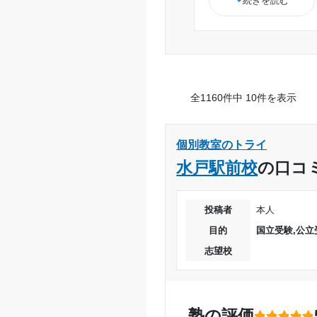
続きを読む
外でも分からない
境だったと思いま
苦手分野を得意に
う。
様々なコースもあ
全1160件中 10件を表示
一対一で教えてく
る。
他のところと比べ
個別教室のトライ
パフォーマンスが
水戸駅前校
の口コ
きた
投稿者
本人
目的
国立受験,公立
志望校
塾の評価