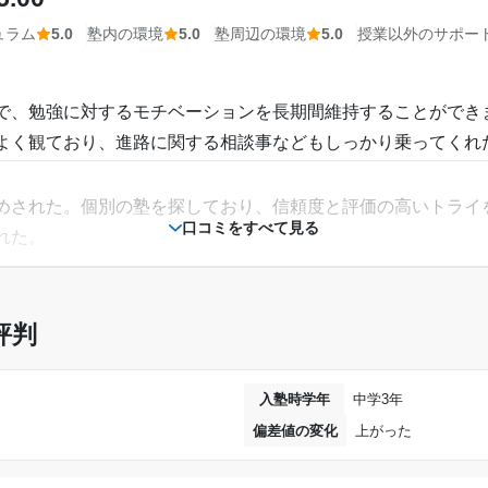
ュラム
5.0
塾内の環境
5.0
塾周辺の環境
5.0
授業以外のサポー
で、勉強に対するモチベーションを長期間維持することができ
よく観ており、進路に関する相談事などもしっかり乗ってくれ
めされた。個別の塾を探しており、信頼度と評価の高いトライ
口コミをすべて見る
れた。
評判
が、それに見合うサービスを提供していただき、とても満足し
かる。
入塾時学年
中学3年
偏差値の変化
上がった
ースというものに参加した際には短期間でみっちり学力を身に