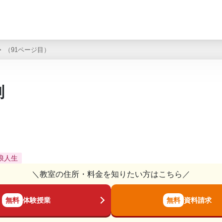
（91ページ目）
判
浪人生
＼教室の住所・料金を知りたい方はこちら／
無料
体験授業
無料
資料請求