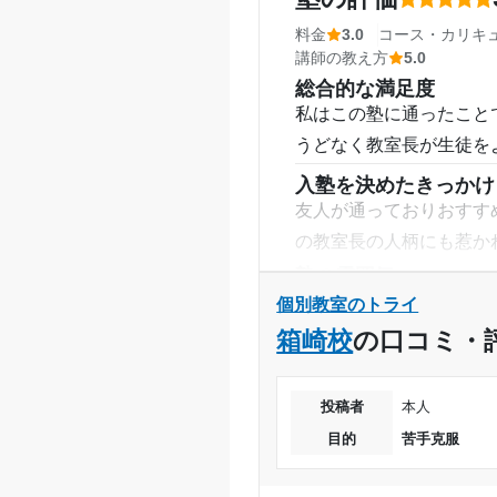
料金
3.0
コース・カリキ
講師の教え方
5.0
総合的な満足度
私はこの塾に通ったこと
うどなく教室長が生徒を
入塾を決めたきっかけ
友人が通っておりおすす
の教室長の人柄にも惹か
塾の雰囲気
どちらとも言えない
個別教室のトライ
料金
箱崎校
の口コミ・
料金は少し高いと思った
コースなどでは追加でか
投稿者
本人
コース・カリキュラム
目的
苦手克服
正月や年末にある特訓コ
う。