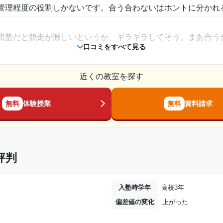
管理程度の役割しかないです。合う合わないはホントに分かれ
2023年6月〜通塾中 (投稿日時点)
団塾だと競走が激しいというか、ギラギラしてそう。まあ合う
高校3年
口コミをすべて見る
通年
近くの教室を探す
週1日
無料
体験授業
無料
資料請求
ンクが上がると生徒側の負担が2万くらい増える、にも関わらず講
1時間～2時間未満
10,001円〜20,000円
コースが普通ですが、セレクト、プロ、とランクが上がるに連
評判
ていく。月10万とか。
達成
英語の読み書きが苦手だったが、いまでは、文法
。まあ所謂、アタリというやつ。私が恵まれていただけで大体
入塾時学年
高校3年
読み解く力をつけることが出来た。
偏差値の変化
上がった
---