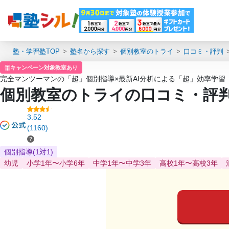
塾・学習塾TOP
塾名から探す
個別教室のトライ
口コミ・評判
キャンペーン対象教室あり
完全マンツーマンの「超」個別指導×最新AI分析による「超」効率学習
個別教室のトライの口コミ・評
3.52
(1160)
個別指導(1対1)
幼児
小学1年〜小学6年
中学1年〜中学3年
高校1年〜高校3年