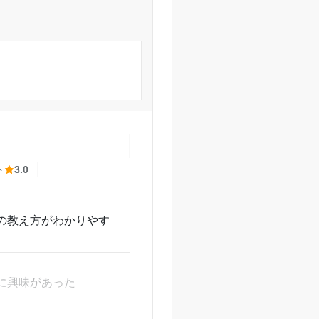
と頑張ってくれていた。
じだった。
かった。
期休暇前になると講習を
ト
3.0
形で大学受験を終える
の教え方がわかりやす
に興味があった
戸駅前校の口コミをもっと見る