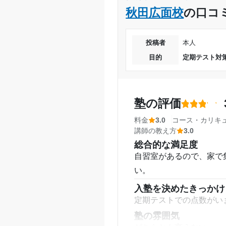
講師の教え方
秋田広面校
の口コ
大学生の先生だったため
受講コース
塾内の環境
特に広いわけでもなく、
通塾頻度
投稿者
本人
塾周辺の環境
目的
定期テスト対
1日あたりの授業時間
駅チカにあり、駅から徒
授業以外のサポート
(
月額料金
授業以外でのコミュニケ
塾の評価
取るための面談があった
目的の達成度
料金
3.0
コース・カリキ
利用詳細
講師の教え方
3.0
目的の達成理由
通塾期間
総合的な満足度
自習室があるので、家で
入塾時の学年
い。
志望校と合格状況
入塾を決めたきっかけ
受講コース
定期テストでの点数がい
塾の雰囲気
通塾頻度