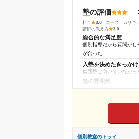
講師の教え方
塾の評価
自分に合った先生を担当
応してくれた。
料金
3.0
コース・カリキ
講師の教え方
3.0
塾内の環境
総合的な満足度
コピー機あり、教材も豊
個別指導だから質問がし
るので、モチベーション
が合った
塾周辺の環境
教室はとても綺麗で、エ
入塾を決めたきっかけ
集団塾は向いていなかっ
自習するためにもとても
塾の雰囲気
授業以外のサポート
(
とても自由
科目指導よりも私は進路
料金
教室長、担当教員が寄り
料金についてはあまり分
利用詳細
コース・カリキュラム
通塾期間
プロ講師か大学生の講師
た。
入塾時の学年
個別教室のトライ