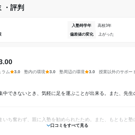
ミ・評判
、先生が分からない問題も時々あったが、その都度解決しよう
通年,夏期講習,冬期講習
トイレが古かった。便座も冷たく、あまりお金をかけてない感
週2日
入塾時学年
高校3年
策
偏差値の変化
上がった
1時間～2時間未満
歩1分で行くことが出来た。交通の便がよく、とても通いやす
相談・面談、家庭学習のサポート、授業以外のコミュニケーション等)
50,001円〜100,000円
ーションはほとんどなく、塾長とたまに話すぐらいだった。長
3.00
。
達成
ュラム
3.0
塾内の環境
3.0
塾周辺の環境
3.0
授業以外のサポー
志望校合格はできなかったが、結果的に満足いく
2017年以前〜2018年7月(7ヶ月以上)
ことができたので、達成されたと思う。
集中できないとき、気軽に足を運ぶことが出来る。また、先生
中学3年
第一志望校：
第二志望校：
合格
通年
まいち奮わず、親に入塾を勧められたため。また、もともと塾
個別教室のトライ 水
口コミをすべて見る
週1日