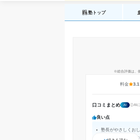
塾トップ
※総合評価は、
料金
3.1
口コミまとめ
A
AI
良い点
塾長がやさしくお
日々の学校生活に