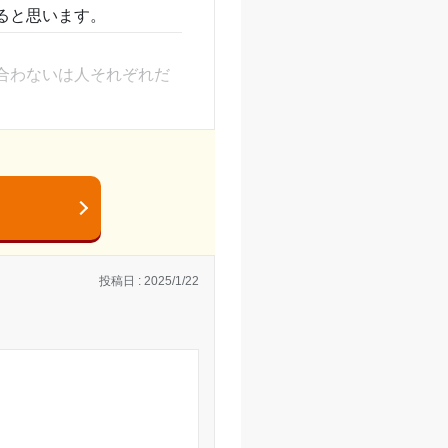
ると思います。
合わないは人それぞれだ
師の時給は100円程度
投稿日 : 2025/1/22
れて並の家庭では到底払
を理解してしっかりと
の大学生講師のレベルは