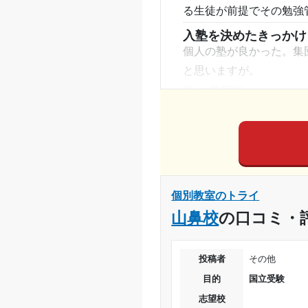
る生徒が前提でその勉強
通塾期間
入塾を決めたきっかけ
個人の塾が良かった。集
入塾時の学年
と思いますが。
受講コース
塾の雰囲気
とても自由
通塾頻度
料金
高すぎる。1つ講師のラ
1日あたりの授業時間
しか上がらない。
コース・カリキュラム
月額料金
個別教室のトライ
高すぎる。スタンダード
山鼻校
の口コミ・
えないような金額になっ
目的の達成度
講師の教え方
目的の達成理由
講師はほんとに良かった
投稿者
その他
低いと思う。
目的
国立受験
塾内の環境
志望校
志望校と合格状況