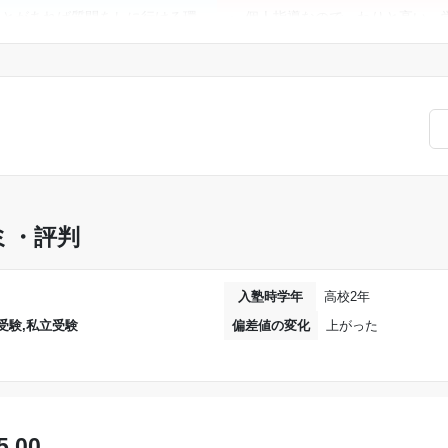
ことがあれば質問をしに行ける環
個人指導なので、わりと高い。
す。
もう少し低くしても良いのでは
するならここにするべきだと思
料金はかなり高く、1教科増や
がかなり大きくなる。料金に見
るが、どのコースにしても先生が
たかと言われると、当たり外れ
れるため、すぐに学ぶことができ
で、何も言えない。
るととても良いと思った。コスト
良いのでとても満足することがで
ミ・評判
入塾時学年
高校2年
受験,私立受験
偏差値の変化
上がった
5.00