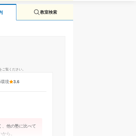
教室検索
判
をご覧ください。
の環境
3.6
く、他の塾に比べて
いから。