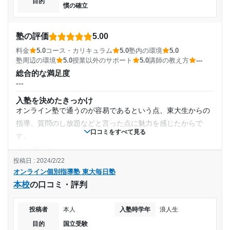
目的
慣の確立
塾の評価
5.00
料金
5.0
コース・カリキュラム
5.0
塾内の環境
5.0
塾周辺の環境
5.0
授業以外のサポート
5.0
講師の教え方
---
総合的な満足度
---
入塾を決めたきっかけ
オンライン塾で通うのが容易であるという点、東大生からの
指導、質問のし放題などと言った点に魅力を感じたからで
口コミをすべて見る
す。
塾の雰囲気
---
投稿日 : 2024/2/22
オンライン個別指導塾 東大毎日塾
料金
本校
の口コミ・評判
質問し放題や東大生からの指導や面談など値段以上の価値を
感じることが出きるものが多く、料金についていうことはな
投稿者
本人
入塾時学年
浪人生
いと思いました。
目的
国立受験
コース・カリキュラム