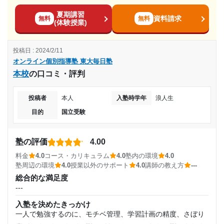
親身になってくださるので、ちょっとした質問もすぐに解決
利用詳細
ています。未達成なのはそのためですが、達成できると
夏期講習
30,000円〜50,000円
信じています。
することができて効率よく勉強することができるため、入塾
資料請求
無料
無料
通塾期間
(体験授業)
を決めた。
目的の達成度
志望校と合格状況
塾の雰囲気
2024年2月〜通塾中 (投稿日時点)
投稿日 : 2024/2/11
---
オンライン個別指導塾 東大毎日塾
達成
---
入塾時の学年
料金
本校
の口コミ・評判
入会金や教材費、合宿費など、他の予備校等で発生する追加
目的の達成理由
塾からの返信
高校1年
料金等は一切なく、純粋に月謝だけというシンプルな料金設
投稿者
本人
入塾時学年
浪人生
この度は口コミのご投稿誠にありがとうございます！
定になっている。
部活が忙しくなかなか塾へ通う事が出来ずにいました
そして高評価をしていただき誠にありがとうございま
目的
国立受験
受講コース
コース・カリキュラム
が、時間に縛られず融通の効くオンライン学習は最適で
す！
東大メンターから毎日指導が受け放題で、全教科対応可能で
した。
「メンターの方の熱意やサポートをしている姿を見てと
通年
あり、非常に充実していると感じた。
塾の評価
4.00
ても好感がもてたので入塾しました。」とのお言葉大変
志望校と合格状況
講師の教え方
料金
4.0
コース・カリキュラム
4.0
塾内の環境
4.0
通塾頻度
うれしく思います。
---
塾周辺の環境
4.0
授業以外のサポート
4.0
講師の教え方
---
引き続き国立受験 という目標達成に向けて全力でサポ
---
総合的な満足度
塾内の環境
---
ートさせていただきます。
---
チャットツール等を活用したオンライン形式であり、通学時
今後も何かお困りごとやご相談がありましたらいつでも
間等がかからず、効率的な時間の活用が可能。
塾からの返信
入塾を決めたきっかけ
1日あたりの授業時間
ご連絡いただけますと幸いでございます。
この度は口コミのご投稿誠にありがとうございます！
一人で勉強するのに、モチベ管理、学習計画の精度、さぼり
塾周辺の環境