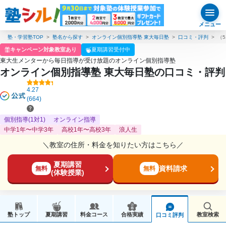
メニュー
塾・学習塾TOP
塾名から探す
オンライン個別指導塾 東大毎日塾
口コミ・評判
（
キャンペーン対象教室あり
夏期講習受付中
東大生メンターから毎日指導が受け放題のオンライン個別指導塾
オンライン個別指導塾 東大毎日塾の口コミ・評判
4.27
(664)
個別指導(1対1)
オンライン指導
中学1年〜中学3年
高校1年〜高校3年
浪人生
＼教室の住所・料金を知りたい方はこちら／
夏期講習
資料請求
無料
無料
(体験授業)
塾トップ
夏期講習
料金コース
合格実績
教室検索
口コミ評判