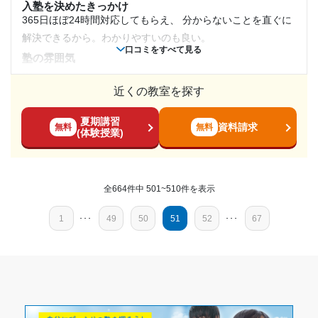
入塾を決めたきっかけ
1日あたりの授業時間
塾周辺の環境
引き続きよろしくお願いいたします。
365日ほぼ24時間対応してもらえ、 分からないことを直ぐに
一人で勉強するのに、モチベ管理、学習計画の精度、さ
オンラインで自分の好きな時間に相談できる環境になってい
解決できるから。わかりやすいのも良い。
ぼり癖がなくせないなどの悩みがあったので通塾して、
---
※料金は口コミされた方が支払った金額の目安です。実際の料金とは異なる可
るので、とくに問題はない。
口コミをすべて見る
これらの悩みは消えたので達成された。
塾の雰囲気
能性がございますので、詳しくは塾にお問い合わせください。
授業以外のサポート
---
オンライン個別指導塾 東大毎日塾 本校の口コミをもっと見る
月額料金
(相談・面談、家庭学習のサポート、授業以外のコミュニケーション等)
志望校と合格状況
学習についての悩みや生活リズム等についても、アドバイス
近くの教室を探す
料金
対応の丁寧さを考えると妥当な値段。質問がし放題なため、
50,000円〜100,000円
をしてもらえてとても参考になる。
---
夏期講習
使い方によっては得と言える。
利用詳細
資料請求
無料
無料
(体験授業)
目的の達成度
コース・カリキュラム
通塾期間
塾からの返信
対応が非常に丁寧で、文句のつけ所がない。24時間質問がし
この度は口コミのご投稿誠にありがとうございます！
未達成
放題で、特に困る点はない。
2024年1月〜通塾中 (投稿日時点)
「一人で勉強するのに、モチベ管理、学習計画の精度、
全664件中 501~510件を表示
講師の教え方
目的の達成理由
さぼり癖がなくせないなどの悩みがあったので通塾し
---
入塾時の学年
1
･･･
49
50
51
52
･･･
67
て、これらの悩みは消えたので達成された。」とのお言
塾内の環境
通塾目的は来年の大学受験での志望校への合格のため未
葉大変うれしく思います。
チャットを主に使うため、いつでも質問できる。週一で面談
高校2年
達成とさせて頂きました。メンターの方（先生）が受か
引き続き国立受験 という目標達成に向けて全力でサポ
もするが、設備についてはこちらの問題なので特に悪い点は
る為の勉強方法の指導をして下さるので、目的達成が出
ートさせていただきます。
無い。
受講コース
来ると期待しています。
今後も何かお困りごとやご相談がありましたらいつでも
塾周辺の環境
ご連絡いただけますと幸いでございます。
通年
担当の先生がとても親身であり、毎日丁寧に対応してくれる
志望校と合格状況