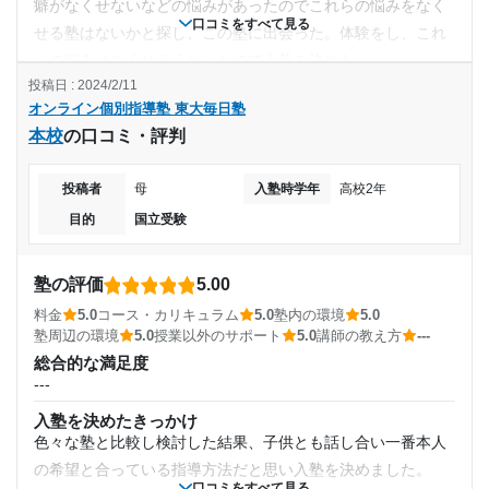
引き続きよろしくお願いいたします。
そして高評価をしていただき誠にありがとうございま
オンライン形式で毎日質問し放題であり、面談日以外でも、
癖がなくせないなどの悩みがあったのでこれらの悩みをなく
---
口コミをすべて見る
す！
都度疑問点などを質問できるため、学習の進捗管理 の環境が
せる塾はないかと探し、この塾に出会った。体験をし、これ
※料金は口コミされた方が支払った金額の目安です。実際の料金とは異なる可
「思うように学習が進まず落ち込んでいる時にもアドバ
充実している。
らの悩みはなくせそうだったので入塾を決めた。
月額料金
能性がございますので、詳しくは塾にお問い合わせください。
イスをいただき学習以外のメンタル面も気にかけてもら
オンライン個別指導塾 東大毎日塾 本校の口コミをもっと見る
投稿日 : 2024/2/11
授業以外のサポート
塾の雰囲気
(相談・面談、家庭学習のサポート、授業以外のコミュニケーション等)
オンライン個別指導塾 東大毎日塾
ってます。」とのお言葉大変うれしく思います。
30,000円〜50,000円
---
オンライン形式で毎日質問し放題であり、面談日以外でも、
本校
の口コミ・評判
引き続き国立受験という目標達成に向けて全力でサポー
料金
都度疑問点などを質問できるため、学習の進捗管理 の環境が
目的の達成度
トさせていただきます。
授業をしない塾にしては少し高いと感じた。だが、東大生が
充実している。
投稿者
母
入塾時学年
高校2年
今後も何かお困りごとやご相談がありましたらいつでも
24時間質問対応してくれるのでそれを一つの授業とみれば妥
利用詳細
未達成
ご連絡いただけますと幸いでございます。
当かなとも感じた。
目的
国立受験
通塾期間
引き続きよろしくお願いいたします。
コース・カリキュラム
目的の達成理由
24時間東大生が質問対応してくれるので普段の学習で詰まっ
塾の評価
5.00
※料金は口コミされた方が支払った金額の目安です。実際の料金とは異なる可
2024年1月〜通塾中 (投稿日時点)
たらすぐに解決できるのがよかった。
能性がございますので、詳しくは塾にお問い合わせください。
目的はテストの点をあげることや大学に合格すること
料金
5.0
コース・カリキュラム
5.0
塾内の環境
5.0
講師の教え方
オンライン個別指導塾 東大毎日塾 本校の口コミをもっと見る
で、まだ塾を初めてからテストの結果が返ってきてない
塾周辺の環境
5.0
授業以外のサポート
5.0
講師の教え方
---
入塾時の学年
---
ので達成はされてない
総合的な満足度
塾内の環境
---
高校2年
オンライン校なので設備についてはよくわからない。しいて
志望校と合格状況
入塾を決めたきっかけ
言うなら仕事用のメッセージアプリや勉強記録アプリを活用
受講コース
色々な塾と比較し検討した結果、子供とも話し合い一番本人
---
して学習管理をしやすくしていたのがよかった
の希望と合っている指導方法だと思い入塾を決めました。
口コミをすべて見る