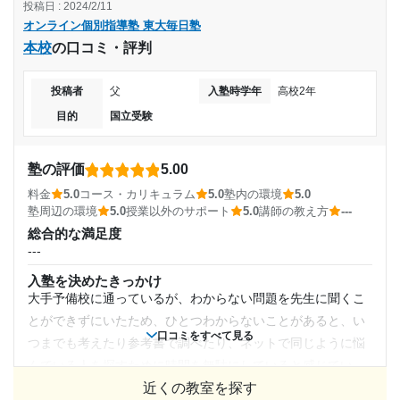
トさせていただきます。
投稿日 : 2024/2/11
料金
2024年2月〜通塾中 (投稿日時点)
通塾頻度
オンライン個別指導塾 東大毎日塾
今後も何かお困りごとやご相談がありましたらいつでも
どんな教科でも教えてくれてとてもいいと思うけど4万7千円
本校
の口コミ・評判
ご連絡いただけますと幸いでございます。
は少し高いかなと思いました。
入塾時の学年
---
引き続きよろしくお願いいたします。
コース・カリキュラム
今のコースは面談の時でしか質問は出来ませんが私は困って
投稿者
父
入塾時学年
高校2年
高校1年
1日あたりの授業時間
※料金は口コミされた方が支払った金額の目安です。実際の料金とは異なる可
いないので満足しています。
目的
国立受験
能性がございますので、詳しくは塾にお問い合わせください。
講師の教え方
オンライン個別指導塾 東大毎日塾 本校の口コミをもっと見る
受講コース
---
---
塾の評価
5.00
塾内の環境
通年
月額料金
料金
5.0
コース・カリキュラム
5.0
塾内の環境
5.0
私はオンラインのコースで、実際に塾に行ってる訳ではない
塾周辺の環境
5.0
授業以外のサポート
5.0
講師の教え方
---
ので設備についてなどは分かりません。
通塾頻度
10,000円〜30,000円
総合的な満足度
塾周辺の環境
---
---
私はオンラインのコースを行っていて塾に実際に通っている
目的の達成度
入塾を決めたきっかけ
訳では無いので環境については分からない
大手予備校に通っているが、わからない問題を先生に聞くこ
1日あたりの授業時間
未達成
授業以外のサポート
とができずにいたため、ひとつわからないことがあると、い
(相談・面談、家庭学習のサポート、授業以外のコミュニケーション等)
口コミをすべて見る
私が寝てしまって勉強が全然出来てない時も優しく声がけを
つまでも考えたり参考書で調べたり、ネットで同じように悩
---
目的の達成理由
してくれていていいと思う、もうちょっと細かく学習計画を
んでいる人を探すために時間を無駄にしていると感じてい
立て貰いたい
た。東大毎日塾のメンターさんは、毎日声をかけてくれて、
月額料金
近くの教室を探す
現在高校2年生のため、まだ目標に向かって勉強を続け