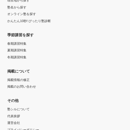
現在地から探す
今は高２で、大学受験は来年度になる。実力テスト等の
結果はこれから出てくるが、自分では手ごたえを感じて
塾名から探す
---
いる。
オンライン塾を探す
かんたん10秒! ぴったり塾診断
1日あたりの授業時間
志望校と合格状況
季節講習を探す
---
---
春期講習特集
月額料金
夏期講習特集
塾からの返信
冬期講習特集
この度は口コミのご投稿誠にありがとうございます！
50,000円〜100,000円
そして高評価をしていただき誠にありがとうございま
掲載について
す！
目的の達成度
掲載情報の修正
「実力テスト等の結果はこれから出てくるが、自分では
掲載のお問い合わせ
手ごたえを感じている。」とのお言葉大変うれしく思い
未達成
ます。
その他
目的の達成理由
引き続き国立受験 という目標達成に向けて全力でサポ
塾シルについて
ートさせていただきます。
代表挨拶
通塾途中なため、達成出来たとは言えないが、今の対応
今後も何かお困りごとやご相談がありましたらいつでも
運営会社
から鑑みるにいずれ達成できると思う。
ご連絡いただけますと幸いでございます。
プライバシーポリシー