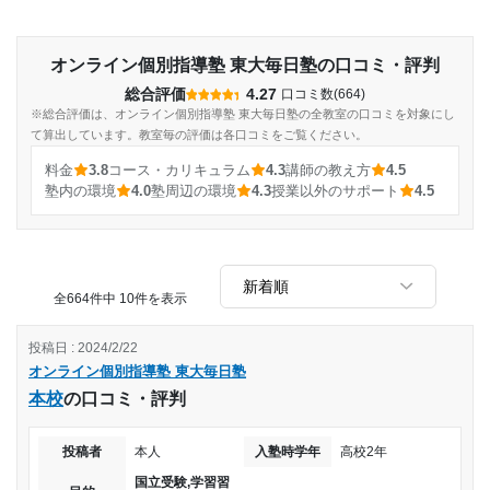
オンライン個別指導塾 東大毎日塾の口コミ・評判
総合評価
4.27
口コミ数(664)
※総合評価は、オンライン個別指導塾 東大毎日塾の全教室の口コミを対象にし
て算出しています。教室毎の評価は各口コミをご覧ください。
料金
3.8
コース・カリキュラム
4.3
講師の教え方
4.5
塾内の環境
4.0
塾周辺の環境
4.3
授業以外のサポート
4.5
全664件中 10件を表示
投稿日 : 2024/2/22
オンライン個別指導塾 東大毎日塾
本校
の口コミ・評判
投稿者
本人
入塾時学年
高校2年
国立受験,学習習