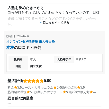
護者もLINE Worksを使い各種手続きや問い合わせが可能で
大学受験は来年度になるが、東大メンターから毎日指導
通年
入塾を決めたきっかけ
す。
を受けてモチベーションを保ちつつ、勉強できていると
自分が何をすればよいのかわからなくなっていたので、目標
思う
利用詳細
通塾頻度
達成に向けてやるべきことなどのアドバイスを受けたかっ
通塾期間
口コミをすべて見る
た。
志望校と合格状況
---
塾の雰囲気
2024年2月〜通塾中 (投稿日時点)
---
---
投稿日 : 2024/2/6
1日あたりの授業時間
オンライン個別指導塾 東大毎日塾
料金
入塾時の学年
本校
の口コミ・評判
メンターと１対１で話すことができ、学習方法や心の持ち方
塾からの返信
---
この度は口コミのご投稿誠にありがとうございます！
などのアドバイスをしてもらっている。特に高いとは思わな
高校2年
投稿者
本人
入塾時学年
高校1年
「東大毎日塾のメンターさんは、毎日声をかけてくれ
い。
月額料金
て、親身になってくださるので、ちょっとした質問もす
目的
国立受験
コース・カリキュラム
受講コース
自分だけでは絶対に気づかない効率的な学習方法や学習のポ
ぐに解決することができて効率よく勉強することができ
50,000円〜100,000円
イントについてメンターからアドバイスをしてもらえる。
るため、入塾を決めた。」とのお言葉大変うれしく思い
通年
塾の評価
5.00
目的の達成度
ます。
講師の教え方
料金
5.0
コース・カリキュラム
5.0
塾内の環境
5.0
通塾頻度
---
引き続き国立受験という目標達成に向けて全力でサポー
塾周辺の環境
5.0
授業以外のサポート
5.0
講師の教え方
---
達成
塾内の環境
トさせていただきます。
総合的な満足度
---
メンターとはパソコンで１対１で話をしている環境なので、
今後も何かお困りごとやご相談がありましたらいつでも
---
目的の達成理由
特に設備については関係ない。
ご連絡いただけますと幸いでございます。