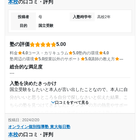
本校
の口コミ・評判
講師の教え方
2024年1月〜通塾中 (投稿日時点)
---
投稿者
母
入塾時学年
高校2年
塾内の環境
入塾時の学年
目的
国立受験
オンラインの為不明です。 サポート体制で言えば、とてもし
っかりしているので、不満は今のところありません。
高校2年
塾周辺の環境
塾の評価
5.00
オンラインの為、周辺の環境について特に不満はありませ
受講コース
料金
4.0
コース・カリキュラム
5.0
塾内の環境
4.0
ん。サポート体制はしっかりしていると思います。
塾周辺の環境
5.0
授業以外のサポート
5.0
講師の教え方
---
通年
授業以外のサポート
総合的な満足度
(相談・面談、家庭学習のサポート、授業以外のコミュニケーション等)
---
進捗など連絡をまめにいただけるので助かります。コースに
通塾頻度
入塾を決めたきっかけ
よっては質問に毎日答えてもらえるようです。
国立受験をしたいと本人が言い出したことなので、本人に自
利用詳細
---
分がいいと思うところを自分で探しなさいと伝えた結果、こ
通塾期間
口コミをすべて見る
ちらの塾を見つけてきました。メンターの方の熱意やサポー
1日あたりの授業時間
トをしている姿を見てとても好感がもてたので入塾しまし
2024年2月〜通塾中 (投稿日時点)
投稿日 : 2024/2/20
た。
---
オンライン個別指導塾 東大毎日塾
塾の雰囲気
入塾時の学年
本校
の口コミ・評判
---
月額料金