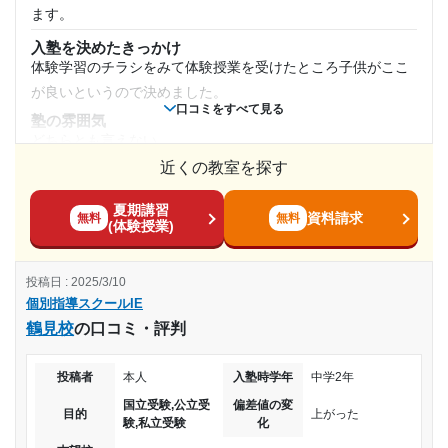
させるのは少し懸念してました
ます。
授業以外のサポート
入塾を決めたきっかけ
(相談・面談、家庭学習のサポート、授業以外のコミュニケーション等)
体験学習のチラシをみて体験授業を受けたところ子供がここ
友達が塾でも増えないかなあと思いましたが、勉強するだけ
が良いというので決めました。
の環境とわけていた。先生の好き嫌いが分かれます。
口コミをすべて見る
塾の雰囲気
利用詳細
どちらとも言えない
通塾期間
近くの教室を探す
料金
集団塾に比べれば高いと思いますが子供に合わせた授業をし
2024年1月〜2025年1月(1年1ヶ月)
夏期講習
てもらえるので効率的に学習ができる事と自主学習の為の問
資料請求
無料
無料
(体験授業)
題やプリントも用意してもらえたので子供にやる気があれば
入塾時の学年
コスパ最強だと思いました。
投稿日 : 2025/3/10
コース・カリキュラム
小学1年
個別指導スクールIE
規定のテキストもありますがそれが終わっても、自主学習の
鶴見校
の口コミ・評判
為でも子供に合った問題やプリントを用意していただけたの
受講コース
でとても力になったと思います。
投稿者
本人
入塾時学年
中学2年
通年
講師の教え方
国立受験,公立受
偏差値の変
子供に合った講師を選べるので効率よく学習ができました。
目的
上がった
験,私立受験
化
通塾頻度
説明がわかりづらいと相談するとすぐに変えてもらえたので