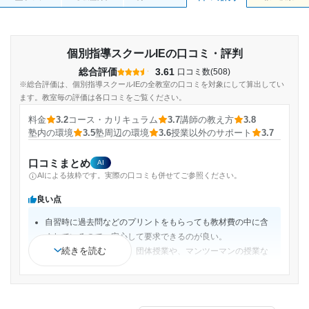
個別指導スクールIEの口コミ・評判
総合評価
3.61
口コミ数(508)
※総合評価は、個別指導スクールIEの全教室の口コミを対象にして算出してい
ます。教室毎の評価は各口コミをご覧ください。
料金
3.2
コース・カリキュラム
3.7
講師の教え方
3.8
塾内の環境
3.5
塾周辺の環境
3.6
授業以外のサポート
3.7
口コミまとめ
AI
AIによる抜粋です。実際の口コミも併せてご参照ください。
良い点
自習時に過去問などのプリントをもらっても教材費の中に含
まれているので、安心して要求できるのが良い。
続きを読む
コースも分かれていて、団体授業や、マンツーマンの授業な
どさまざまなコースがあるためよかった。
休んだ分は振替できるのでそこは良いと思った。日数によっ
て金額が変わるので、一コマずつ増やせるのはいいと思った