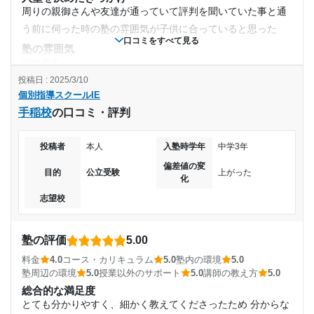
通塾期間
周りの親御さんや友達が通っていて評判を聞いていた事と通
〜10,000円
う前に伺った時の塾の雰囲気が子供に合っていると思った
口コミをすべて見る
2019年4月〜2021年12月(2年9ヶ月)
塾の雰囲気
目的の達成度
やや自由
入塾時の学年
投稿日 : 2025/3/10
料金
達成
個別指導スクールIE
この辺りの同じような塾と比べても少しリーズナブルだった
中学1年
手稲校
の口コミ・評判
時間も回数も変わりなく子供に合っていて成績も上がってい
目的の達成理由
ったので満足している
受講コース
達成していたと思います。特に分からないところはわか
投稿者
本人
入塾時学年
中学3年
コース・カリキュラム
るようになるまで教えて頂きました。おかげでテストで
学習コースは子供に合わせて無理のない程度で、且つ時間が
偏差値の変
通年
目的
公立受験
上がった
いい点が取れました
化
少ない中でも成績が上がる学習コースを勧めてくれた
志望校
講師の教え方
通塾頻度
志望校と合格状況
一人一人に合わせてだとは思うけど家の子供にはフレンドリ
ーに接してくれて、それが子供には合っていて良かった
週2日
塾の評価
5.00
第一志望校：
合格
塾内の環境
第二志望校：
合格
料金
4.0
コース・カリキュラム
5.0
塾内の環境
5.0
この辺りの塾と比べると少し開放感があるように感じた かと
1日あたりの授業時間
第三志望校：
合格
塾周辺の環境
5.0
授業以外のサポート
5.0
講師の教え方
5.0
言って集中出来ない程ではなく、子供にはこの開放感がある
総合的な満足度
個別指導スクールIE 鶴見校の口コミをもっと見る
1時間～2時間未満
感じも良かったと思う
とても分かりやすく、細かく教えてくださったため 分からな