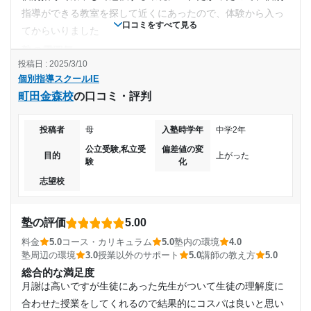
指導ができる教室を探して近くにあったので、体験から入っ
口コミをすべて見る
てからいりました
塾の雰囲気
やや厳しい
投稿日 : 2025/3/10
個別指導スクールIE
料金
町田金森校
の口コミ・評判
月10000円が妥当だと思います。割引制度などもっとあれば
いいなぁとおもいました。
投稿者
母
入塾時学年
中学2年
コース・カリキュラム
特にコースとかはなかった気がします。小学校の数学が追い
公立受験,私立受
偏差値の変
目的
上がった
験
化
つかないので心配ですが、徐々にわかってきました
志望校
講師の教え方
プリントや宿題ベースで、タブレットなどを使い勉強したが
なかなか指導が追いつかず難しいと思っています。
塾の評価
5.00
塾内の環境
料金
5.0
コース・カリキュラム
5.0
塾内の環境
4.0
冷房、暖房、壁などしっかりしており、ドリンク施設などは
塾周辺の環境
3.0
授業以外のサポート
5.0
講師の教え方
5.0
なかったのであればいいなあと思いました
総合的な満足度
塾周辺の環境
月謝は高いですが生徒にあった先生がついて生徒の理解度に
車が走っているから、少し危ない場所に建物があるから通学
合わせた授業をしてくれるので結果的にコスパは良いと思い