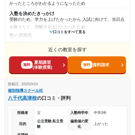
塾周辺の環境
かったところがわかるようになったため
月額料金
周辺は静かだけど駅からも遠くもなく車の送迎の場合に駐車
入塾を決めたきっかけ
場も困らない 子供が自転車で通うにも危なくなく距離も遠く
受験のため、学力を上げたかったから 入試に向けて、当日点
30,001円〜40,000円
もなく良い環境だと思う
を取りたく、理解力を上げたかったため
口コミをすべて見る
授業以外のサポート
塾の雰囲気
目的の達成度
(相談・面談、家庭学習のサポート、授業以外のコミュニケーション等)
やや自由
こちら側の不安に思っている事や困っていることなどに丁寧
達成
近くの教室を探す
料金
に詳しく分かりやすく答えてくれたと思う
ちょうどいいおねだんだった しっかりと分かりやすく教えて
利用詳細
夏期講習
目的の達成理由
くれたので、良かった ほかの平均的な値段が分からないの
資料請求
無料
無料
(体験授業)
通塾期間
で、少し安く感じた
苦手だった科目で点数が取れるようになり、 目指して
コース・カリキュラム
2018年9月〜2019年3月(7ヶ月)
いた高校の特進クラスに入ることができたから。
投稿日 : 2025/3/10
分からないところを最初に調べ、そこを重点的に教えてくれ
個別指導スクールIE
た 苦手を克服することが出来、とても良かった
入塾時の学年
志望校と合格状況
八千代高津校
の口コミ・評判
講師の教え方
分かりやすく、丁寧に、細かく、優しく教えてくださった こ
高校3年
---
投稿者
父
入塾時学年
中学3年
ちらも理解することができた
個別指導スクールIE 西可児校の口コミをもっと見る
公立受験,私立受
偏差値の変
塾内の環境
受講コース
目的
上がった
験
化
色々と問題を印刷してくださったりした 教室もいつも暖かか