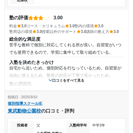
志望校
った とても整っていると感じた
通年
塾周辺の環境
通塾頻度
先生方も優しく、宿題の量も適量で、助かった 教室も過ごし
塾の評価
3.00
やすかった とてもいい空間だった
料金
3.0
コース・カリキュラム
3.0
塾内の環境
3.0
週2日
授業以外のサポート
塾周辺の環境
3.0
授業以外のサポート
3.0
講師の教え方
3.0
(相談・面談、家庭学習のサポート、授業以外のコミュニケーション等)
総合的な満足度
分からないところを聞くと、分かりやすく丁寧に答えてくれ
1日あたりの授業時間
苦手な教科で個別に対応してくれる所が良い。自習室がいつ
た とてもたすかった そのおかげで合格できた
でも使用できるので、学習に集中して取り組めている。
2時間～3時間未満
利用詳細
入塾を決めたきっかけ
通塾期間
自宅から近いため。個別対応を行なっているため。自習室が
月額料金
自由に使えるため。塾長の対応が丁寧で良かったため。
2020年12月〜2021年3月(4ヶ月)
口コミをすべて見る
塾の雰囲気
〜10,000円
やや自由
入塾時の学年
投稿日 : 2025/3/10
目的の達成度
料金
個別指導スクールIE
個別対応の塾のため、料金は高く感じる。しかし、我が子に
中学3年
東武動物公園校
の口コミ・評判
は、個別指導が適しているので、仕方ない。
達成
コース・カリキュラム
受講コース
目的の達成理由
子供の実態に合わせて授業を組んでくれる。保護者のニーズ
投稿者
父
入塾時学年
中学3年