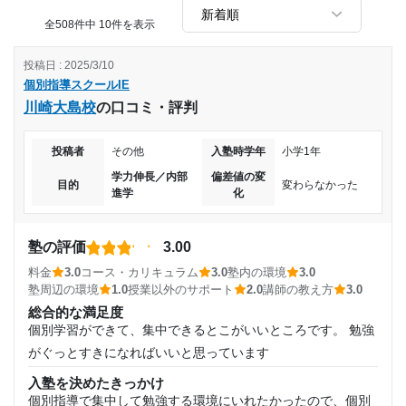
生徒みんなが本気で取り組んでいたので、自習スペースなど
を上手く活用することが出来た
全508件中 10件を表示
改善してほしい点
投稿日 : 2025/3/10
料金のことなど気にせず通っていたが、高校合格後に塾の料
個別指導スクールIE
金を聞いた時にその値段に見合った価値があったかと考え直
川崎大島校
の口コミ・評判
すとそうは思えなかった。解説はほぼ答えを読み上げるだけ
で自分1人でもできそうな勉強内容、質だったのではないか
投稿者
その他
入塾時学年
小学1年
と少し思った。
4万円は高いと感じた。個別指導と言っても、ワンツーマン
学力伸長／内部
偏差値の変
目的
変わらなかった
ではなく、ほかの子と同時に授業を進めていく感じである。
進学
化
高すぎると思います。大学生チューターなので、質も保証さ
れていませんし、質問しても分からないことが多々あったの
塾の評価
3.00
で、割にあってはいなさそう
料金
3.0
コース・カリキュラム
3.0
塾内の環境
3.0
塾周辺の環境
1.0
授業以外のサポート
2.0
講師の教え方
3.0
総合的な満足度
個別学習ができて、集中できるとこがいいところです。 勉強
がぐっとすきになればいいと思っています
入塾を決めたきっかけ
個別指導で集中して勉強する環境にいれたかったので、個別