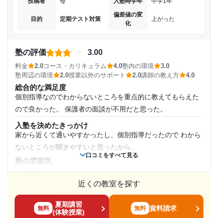
覚えてませんれれれ。なんか数学と英語を洗濯していた事は
投稿者
母
入塾時学年
中学1年
しは楽しいと思うようになりました
入塾時の学年
覚えていますが、学習コースは特に記憶にないです
偏差値の変
目的
定期テスト対策
上がった
化
講師の教え方
志望校と合格状況
中学2年
マンツーマンなので先生によりますが、基本的にみなさん優
しい雰囲気だったと思います。
---
塾の評価
3.00
受講コース
塾内の環境
料金
2.0
コース・カリキュラム
個別指導スクールIE 川崎大島校の口コミをもっと見る
4.0
塾内の環境
3.0
冬は寒かったです。特にドア付近廊下付近の席だとブランケ
塾周辺の環境
2.0
授業以外のサポート
2.0
講師の教え方
4.0
通年,春期講習,夏期講習,冬期講習
ット必須出した。夏はエアコン効くんですけど、冬は効かな
総合的な満足度
かった。
個別指導なのでわからないところを重点的に教えてもらえた
通塾頻度
ので良かった。 保護者の面談が不用だと思った。
塾周辺の環境
電車か自転車で通っていましたが、周辺はビルや駅があるの
週3日
入塾を決めたきっかけ
で基本的にはとても通いやすかったあです。
家から近くて通いやすかったし、個別指導だったので わから
1日あたりの授業時間
授業以外のサポート
ないところが聞きやすいと思ったから。
(相談・面談、家庭学習のサポート、授業以外のコミュニケーション等)
口コミをすべて見る
塾の雰囲気
授業以外のサポートはあまり覚えていませんなんせ6年前です
1時間～2時間未満
やや自由
からね〜。でも面談はあったと思います。
近くの教室を探す
料金
利用詳細
月額料金
月謝はそんなに高いとは思いませんが、年に2回ほど請求がく
通塾期間
夏期講習
る管理費とかが高いと思った。
資料請求
無料
無料
20,001円〜30,000円
(体験授業)