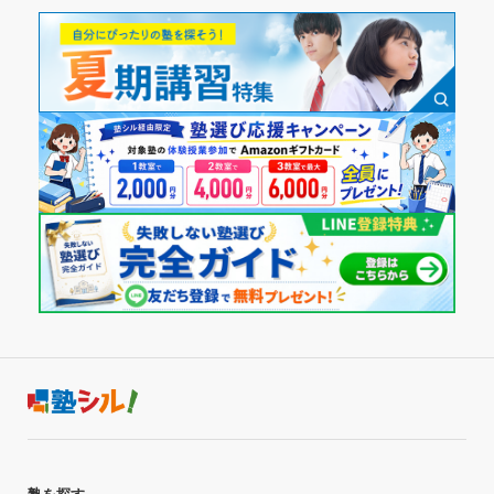
塾周辺の環境
第二志望校：
合格
近くにバス停やコンビニエンスストアなどがあり通いやす
第三志望校：
週1日
く、利便性にとても優れていたから。
個別指導スクールIE 東武動物公園校の口コミをもっと見る
授業以外のサポート
1日あたりの授業時間
(相談・面談、家庭学習のサポート、授業以外のコミュニケーション等)
親や自分の悩みに親身になって聞いてくださったから。 家庭
学習が苦手だったわたしに先生たちが計画を立ててくださっ
1時間～2時間未満
たから。
月額料金
利用詳細
通塾期間
20,001円〜30,000円
2022年7月〜2023年3月(9ヶ月)
目的の達成度
入塾時の学年
達成
高校2年
目的の達成理由
受講コース
希望していた指定校推薦の枠が取れたからです 英検に
も挑戦して合格出来た。さらに試験の結果待ちもしてい
夏期講習,冬期講習