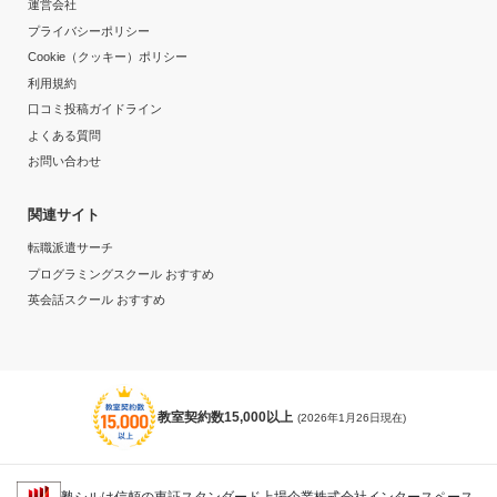
運営会社
苦手科目の克服や、成績の上昇が目に見えて分かったこ
プライバシーポリシー
とと、志望校に無事合格できたから。
Cookie（クッキー）ポリシー
利用規約
志望校と合格状況
口コミ投稿ガイドライン
第一志望校：
合格
よくある質問
第二志望校：
合格
お問い合わせ
第三志望校：
関連サイト
個別指導スクールIE 鹿児島荒田校の口コミをもっと見る
転職派遣サーチ
プログラミングスクール おすすめ
英会話スクール おすすめ
教室契約数15,000以上
(2026年1月26日現在)