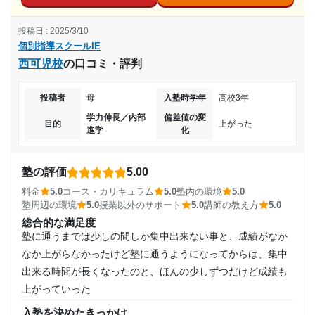
コース・カリキュラム
2018年9月〜2020年3月(1年7ヶ月)
1つの教科に限らず、とっていない科目のわからないところも
目的の達成度
投稿日 : 2025/3/10
教えてもらえてよかった。
入塾時の学年
個別指導スクールIE
講師の教え方
達成
西可児校
の口コミ・評判
講師が大学生で、年齢が近かったのでいろいろ聞きやすかっ
中学2年
たのでよかった。 塾長さんもとても親身に教えてくれた。
目的の達成理由
投稿者
母
入塾時学年
高校3年
塾内の環境
受講コース
学力伸長／内部
偏差値の変
教室はそこそこ広くてきれいだったけど、駐車場が数台しか
当初予定していた学校よりも高い偏差値の高校に合格で
目的
上がった
進学
化
きたため。学習の要領も身についたようで高校では塾に
なく、自転車がたくさん置かれていて車がとめられなかっ
春期講習
通わなくても成績をキープできています。
た。
塾の評価
通塾頻度
5.00
塾周辺の環境
志望校と合格状況
駐車場が少なくて近所のスーパーやドラッグストアにとめな
料金
5.0
コース・カリキュラム
5.0
塾内の環境
5.0
週2日
ければいけなかったので スーパーの営業時間は買い物をする
塾周辺の環境
5.0
授業以外のサポート
5.0
講師の教え方
5.0
第一志望校：
合格
総合的な満足度
必要があった。
第二志望校：
合格
塾に通うまでは少しの間しか集中出来ない事と、成績がなか
1日あたりの授業時間
授業以外のサポート
第三志望校：
(相談・面談、家庭学習のサポート、授業以外のコミュニケーション等)
なか上がらなかったけど塾に通うようになってからは、集中
定期的に保護者面談があったのですが、仕事もあり下の子が
個別指導スクールIE 町田金森校の口コミをもっと見る
1時間～2時間未満
出来る時間が長くなったのと、ほんの少しずつだけど成績も
ちいさかので時間をつくるのが大変だった。
上がっていった
月額料金
利用詳細
入塾を決めたきっかけ