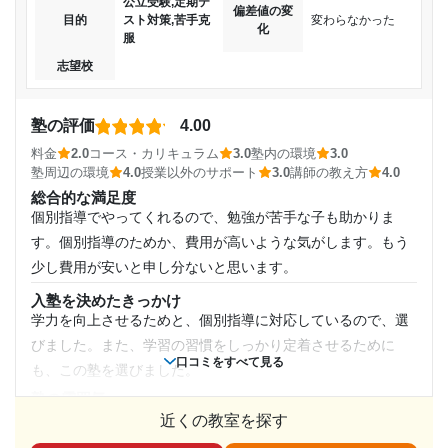
も踏まえて、授業時間数を考えてくれる。
公立受験,定期テ
通年,冬期講習
偏差値の変
長い時間集中が続かず、成績もなかなか上がらなかった
目的
スト対策,苦手克
変わらなかった
講師の教え方
化
服
から
講師の対応は非常に良い。子供も講師を信頼しているよう
通塾頻度
志望校
だ。成績を分析して子供の実態に応じた指導をしてくれてい
志望校と合格状況
週3日
る。
塾の評価
4.00
塾内の環境
---
1日あたりの授業時間
自習室が満員になることがあるため、もう少し広いほうが良
料金
2.0
コース・カリキュラム
3.0
塾内の環境
3.0
個別指導スクールIE 西可児校の口コミをもっと見る
いと思う。ウォーターサーバーがあるなど、学習環境は整っ
塾周辺の環境
4.0
授業以外のサポート
3.0
講師の教え方
4.0
2時間～3時間未満
ている。
総合的な満足度
個別指導でやってくれるので、勉強が苦手な子も助かりま
塾周辺の環境
月額料金
す。個別指導のためか、費用が高いような気がします。もう
コンビニやディスカウントショップなど、休憩時間に軽食を
少し費用が安いと申し分ないと思います。
購入できる場所が近くにある。
〜10,000円
授業以外のサポート
入塾を決めたきっかけ
(相談・面談、家庭学習のサポート、授業以外のコミュニケーション等)
学力を向上させるためと、個別指導に対応しているので、選
目的の達成度
保護者との面談を実施して、ニーズに合わせたカリキュラム
びました。また、学習の習慣をしっかり定着させるために
を提案してくれた。家庭学習への配慮は不足している。
口コミをすべて見る
も、この塾を選びました。
達成
利用詳細
塾の雰囲気
通塾期間
どちらとも言えない
目的の達成理由
近くの教室を探す
料金