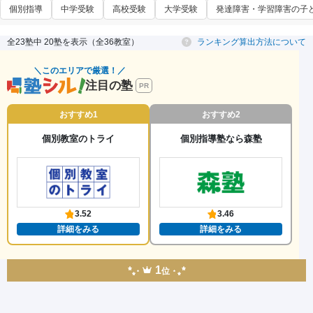
個別指導
中学受験
高校受験
大学受験
発達障害・学習障害の子
全23塾中 20塾を表示（全36教室）
ランキング算出方法について
＼このエリアで厳選！／
注目の塾
PR
おすすめ1
おすすめ2
個別教室のトライ
個別指導塾なら森塾
3.52
3.46
詳細をみる
詳細をみる
1
位