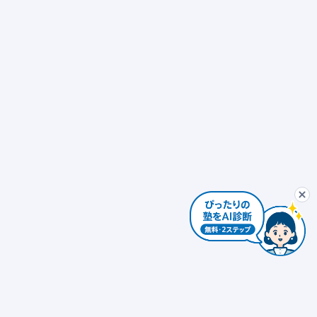
ぴったり塾診断
最初から
AIコンシェルジュ
ぴ
個別指導
発達障害対応 × 個別指導
自習室あり
ぴったり塾診断を
個別指導 × 振替可能
少人数制（10人以下）
エリアを変更する
個人情報は入力しないでください。AIの回答には誤りがある場合があります。