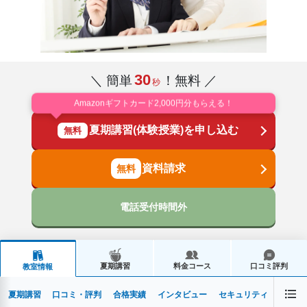
30
＼ 簡単
！無料 ／
秒
Amazonギフトカード2,000円分もらえる！
夏期講習(体験授業)を申し込む
無料
資料請求
電話受付時間外
夏期講習
料金コース
口コミ評判
教室情報
夏期講習
口コミ・評判
合格実績
インタビュー
セキュリティ