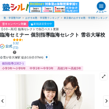
メニュー
塾・学習塾TOP
おすすめ塾・学習塾ランキング
東京都のおすすめ塾・学習塾ランキング
キャンペーン対象
夏期講習受付中
【小3～高3】臨海セレクトで自己ベスト更新
臨海セミナー 個別指導臨海セレクト 雪谷大塚校
3.32
(72)
雪が谷大塚駅 徒歩1分(0.07km)
個別指導(1対2~)
小学3年〜小学6年
中学1年〜中学3年
高校1年〜高校3年