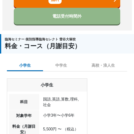
電話受付時間外
臨海セミナー 個別指導臨海セレクト 雪谷大塚校
料金・コース（月謝目安）
小学生
中学生
高校・浪人生
小学生
国語,英語,算数,理科,
科目
社会
小学3年〜小学6年
対象学年
料金（月謝目
5,500円 〜 （税込）
安）