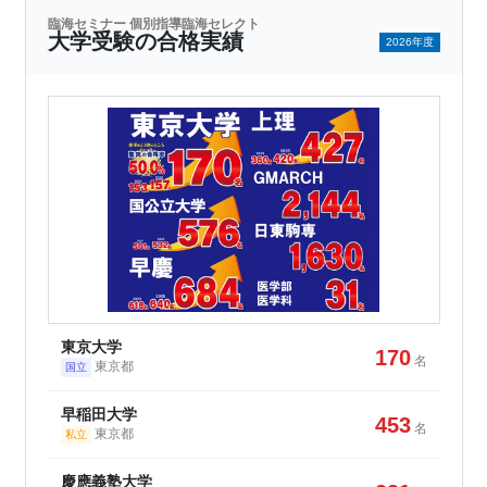
臨海セミナー 個別指導臨海セレクト
大学受験の合格実績
2026年度
東京大学
170
名
東京都
国立
早稲田大学
453
名
東京都
私立
慶應義塾大学