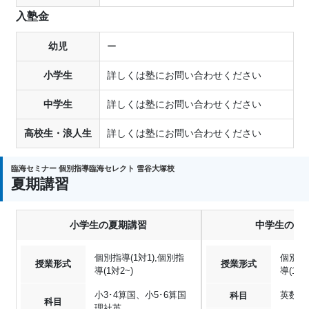
入塾金
幼児
ー
小学生
詳しくは塾にお問い合わせください
中学生
詳しくは塾にお問い合わせください
高校生・浪人生
詳しくは塾にお問い合わせください
臨海セミナー 個別指導臨海セレクト 雪谷大塚校
夏期講習
小学生の夏期講習
中学生の夏
個別指導(1対1),個別指
個別指導
授業形式
授業形式
導(1対2~)
導(1対2
小3･4算国、小5･6算国
英数国
科目
科目
理社英