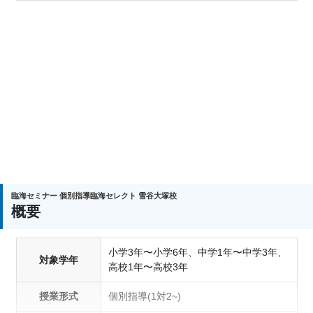
臨海セミナー 個別指導臨海セレクト 雪谷大塚校
概要
小学3年〜小学6年、中学1年〜中学3年、
対象学年
高校1年〜高校3年
授業形式
個別指導(1対2~)