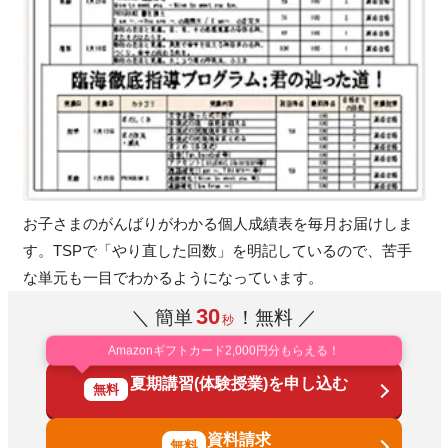
お子さまのがんばりがわかる個人成績表を毎月お届けしま
す。TSPで「やり直した回数」を明記しているので、苦手
な単元も一目でわかるようになっています。
30
＼ 簡単
！無料 ／
秒
Amazonギフトカード2,000円分もらえる！
夏期講習(体験授業)を申し込む
無料
資料請求