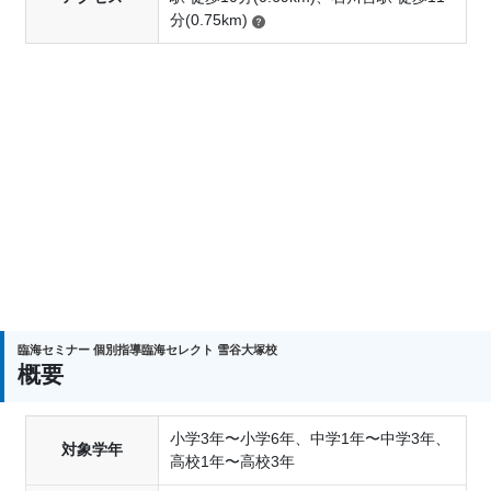
分(0.75km)
臨海セミナー 個別指導臨海セレクト 雪谷大塚校
概要
小学3年〜小学6年、中学1年〜中学3年、
対象学年
高校1年〜高校3年