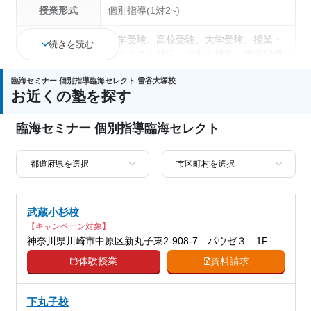
授業形式
個別指導(1対2~)
中学受験、高校受験、大学受験、授業・
続きを読む
定期テスト対策、内申点対策、学習習慣
通塾の目的
の定着、総合型選抜(旧AO)対策、推薦入
臨海セミナー 個別指導臨海セレクト 雪谷大塚校
試対策、国公立大対策、私大対策、共通
お近くの塾を探す
テスト対策、英検(英語検定)対策
臨海セミナー 個別指導臨海セレクト
中高一貫校生に対応、特待生・奨学金制
塾の特徴
度あり、授業の振替可能、1科目から受
講可能
国語、現代文、古典（古文・漢文）、算
数、数学、理科、物理、化学、生物、社
科目
武蔵小杉校
会、倫理、日本史、世界史、歴史総合、
【キャンペーン対象】
政治経済、地理、英語、小論文
神奈川県川崎市中原区新丸子東2-908-7 パウゼ３ 1F
体験授業
資料請求
下丸子校