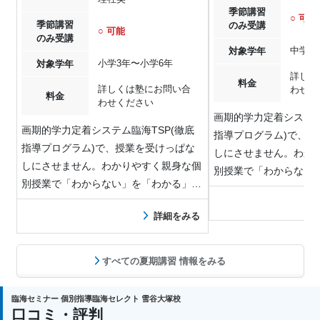
季節講習
○ 可能
季節講習
のみ受講
○ 可能
のみ受講
中学1
対象学年
小学3年〜小学6年
対象学年
詳しく
料金
詳しくは塾にお問い合
わせく
料金
わせください
画期的学力定着システム
画期的学力定着システム臨海TSP(徹底
指導プログラム)で、授
指導プログラム)で、授業を受けっぱな
しにさせません。わか
しにさせません。わかりやすく親身な個
別授業で「わからない
別授業で「わからない」を「わかる」
へ、臨海TS…
へ、臨海TS…
詳細をみる
すべての夏期講習 情報をみる
臨海セミナー 個別指導臨海セレクト 雪谷大塚校
口コミ・評判