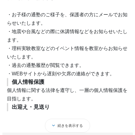
・お子様の通塾のご様子を、保護者の方にメールでお知
らせいたします。
・地震や台風などの際に休講情報などをお知らせいたし
ます。
・理科実験教室などのイベント情報を教室からお知らせ
いたします。
・過去の通塾履歴が閲覧できます。
・WEBサイトから遅刻や欠席の連絡ができます。
個人情報保護
個人情報に関する法律を遵守し、一層の個人情報保護を
目指します。
出迎え・見送り
授業開始前、終了後に講師が校舎前にて出迎え・見送り
を行わせて頂き「こんにちは」「さようなら」と生徒一
続きを表示する
人一人との挨拶をすると共に、万一の事故防止、防犯の