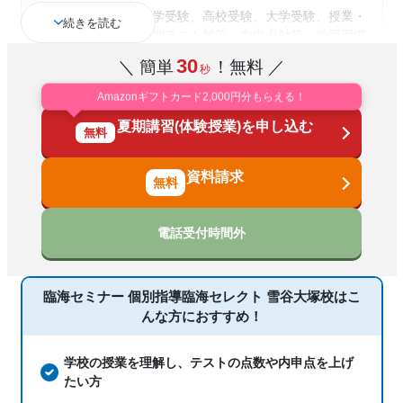
中学受験、高校受験、大学受験、授業・
続きを読む
定期テスト対策、内申点対策、学習習慣
通塾の目的
の定着、総合型選抜(旧AO)対策、推薦入
30
＼ 簡単
！無料 ／
秒
試対策、国公立大対策、私大対策、共通
テスト対策、英検(英語検定)対策
Amazonギフトカード2,000円分もらえる！
夏期講習(体験授業)を申し込む
中高一貫校生に対応、特待生・奨学金制
無料
塾の特徴
度あり、授業の振替可能、1科目から受
講可能
資料請求
国語、現代文、古典（古文・漢文）、算
数、数学、理科、物理、化学、生物、社
電話受付時間外
科目
会、倫理、日本史、世界史、歴史総合、
政治経済、地理、英語、小論文
臨海セミナー 個別指導臨海セレクト 雪谷大塚校は
こ
んな方におすすめ！
学校の授業を理解し、テストの点数や内申点を上げ
たい方