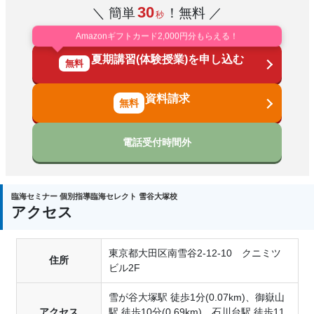
30
＼ 簡単
！無料 ／
ために備えています。
秒
巡回講師によるチェック体制
Amazonギフトカード2,000円分もらえる！
授業アドバイザーが教室を巡回し、保護者の視点で授業
夏期講習(体験授業)を申し込む
無料
をチェックします。
災害時情報
資料請求
災害発生時の避難場所・休講連絡等はこちらに掲載しま
す。 併せてKitazoシステムからもメール配信します。
電話受付時間外
避難訓練
臨海セミナー・臨海セレクトでは、年2回、全職員で避
難訓練を行っています。 万が一に備え、日頃から徹底
臨海セミナー 個別指導臨海セレクト 雪谷大塚校
した安全対策に努めています。
アクセス
東京都大田区南雪谷2-12-10 クニミツ
住所
ビル2F
雪が谷大塚駅 徒歩1分(0.07km)、御嶽山
アクセス
駅 徒歩10分(0.69km)、石川台駅 徒歩11