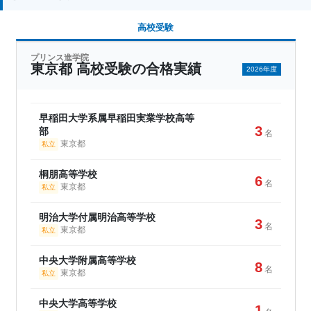
高校受験
プリンス進学院
東京都 高校受験の合格実績
2026年度
早稲田大学系属早稲田実業学校高等
3
部
名
東京都
私立
桐朋高等学校
6
名
東京都
私立
明治大学付属明治高等学校
3
名
東京都
私立
中央大学附属高等学校
8
名
東京都
私立
中央大学高等学校
1