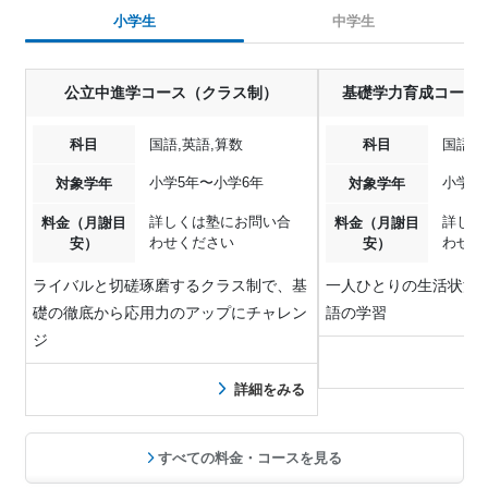
小学生
中学生
公立中進学コース（クラス制）
基礎学力育成コース
科目
国語,英語,算数
科目
国語,
小学5年〜小学6年
小学1
対象学年
対象学年
詳しくは塾にお問い合
詳しく
料金（月謝目
料金（月謝目
わせください
わせく
安）
安）
ライバルと切磋琢磨するクラス制で、基
一人ひとりの生活状況
礎の徹底から応用力のアップにチャレン
語の学習
ジ
詳細をみる
すべての料金・コースを見る