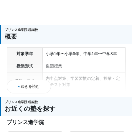
プリンス進学院 稲城校
概要
対象学年
小学1年〜小学6年、中学1年〜中学3年
授業形式
集団授業
内申点対策、学習習慣の定着、授業・定
通塾の目的
期テスト対策
続きを読む
1科目から受講可能、季節講習のみの受
塾の特徴
プリンス進学院 稲城校
講可、自習室あり
お近くの塾を探す
科目
国語、算数、数学、理科、社会、英語
プリンス進学院