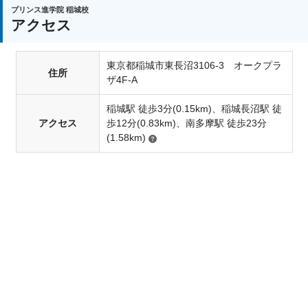
プリンス進学院 稲城校
アクセス
ご兄弟で同時に通われる場合はもちろん、卒業生の
東京都稲城市東長沼3106-3 オークプラ
弟妹やお子様を対象とした
割引制度
もありますの
住所
ザ4F-A
で、詳しくは教室までお問い合わせください。
稲城駅 徒歩3分(0.15km)、稲城長沼駅 徒
アクセス
歩12分(0.83km)、南多摩駅 徒歩23分
(1.58km)