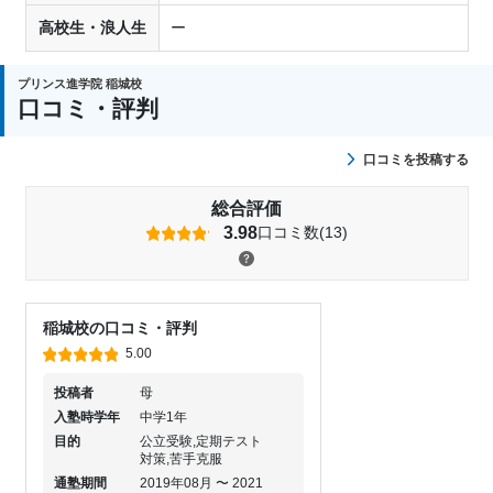
高校生・浪人生
ー
プリンス進学院 稲城校
口コミ・評判
口コミを投稿する
総合評価
3.98
口コミ数(13)
稲城校の口コミ・評判
5.00
投稿者
母
入塾時学年
中学1年
目的
公立受験,定期テスト
対策,苦手克服
通塾期間
2019年08月 〜 2021