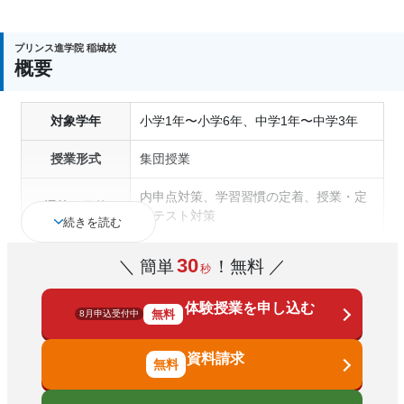
プリンス進学院 稲城校
概要
対象学年
小学1年〜小学6年、中学1年〜中学3年
授業形式
集団授業
内申点対策、学習習慣の定着、授業・定
通塾の目的
期テスト対策
続きを読む
1科目から受講可能、季節講習のみの受
30
塾の特徴
＼ 簡単
！無料 ／
秒
講可、自習室あり
体験授業を申し込む
科目
国語、算数、数学、理科、社会、英語
無料
8月申込受付中
資料請求