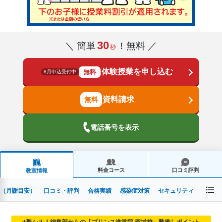
30
＼ 簡単
！無料 ／
秒
体験授業を申し込む
無料
8月申込受付中
資料請求
電話番号を表示
料金コース
口コミ評判
教室情報
（月謝目安）
口コミ・評判
合格実績
感染症対策
セキュリティ