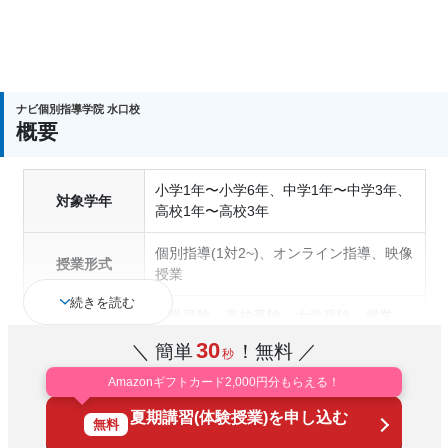
「自分でできた！」を増やしておくことが、半年
後・1年後の成績につながります！
この夏にしっかり貯金をつくり、最高の新学期を迎
えられるように、
ナビ個別指導学院 水口校
ナビ個別のおせっかいな先生たちと一緒に、「ほめ
概要
る指導」でやる気アップ、成績アップを目指しまし
ょう♪
小学1年〜小学6年、中学1年〜中学3年、
対象学年
高校1年〜高校3年
成績保証
個別指導(1対2~)、オンライン指導、映像
学校の定期テストでの成績アップを保証する制度で
授業形式
授業
す。対象は中学1年生の2学期末以降に入塾される方
続きを読む
となります。入塾前のテスト結果にプラス20点を入
中学受験、高校受験、大学受験、授業・
通塾の目的
定期テスト対策、内申点対策、学習習慣
塾後3回以内のテストで達成することをお約束しま
30
＼ 簡単
！無料 ／
秒
の定着
す。万一達成できなかった場合は、
その後の1学期間
Amazonギフトカード2,000円分もらえる！
の授業料を無料で指導します
。
成績保証制度あり、授業の振替可能、オ
夏期講習(体験授業)を申し込む
塾の特徴
ンライン対応、1科目から受講可能、季
無料
節講習のみの受講可、自習室あり