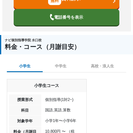
電話番号を表示
ナビ個別指導学院 水口校
料金・コース（月謝目安）
小学生
中学生
高校・浪人生
小学生コース
授業形式
個別指導(1対2~)
国語,英語,算数
科目
小学1年〜小学6年
対象学年
10,800円 〜 （税
料金（月謝目