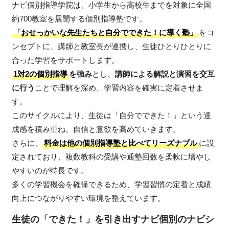
ナビ個別指導学院は、小学生から高校生までを対象に全国
約700教室を展開する個別指導塾です。
「おせっかいな先生たちと自分でできた！に導く塾」
をコ
ンセプトに、講師と教室長が連携し、生徒ひとりひとりに
合った学習をサポートします。
1対2の個別指導
を強み
とし、
講師による解説と演習を交互
に行う
ことで理解を深め、学習内容を確実に定着させま
す。
このサイクルにより、生徒は「自分でできた！」という達
成感を積み重ね、自信と意欲を高めていきます。
さらに、
料金は他の個別指導塾と比べてリーズナブル
に設
定されており、複数教科の受講や通塾回数を柔軟に増やし
やすいのが特長です。
多くの学習機会を確保できるため、学習習慣の定着と成績
向上につながりやすい環境を整えています。
生徒の「できた！」を引き出すナビ個別のナビシ