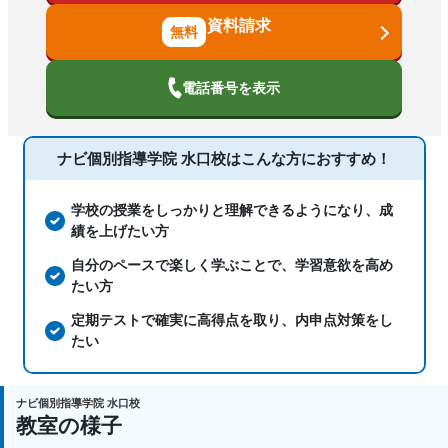
※英語は保証対象教科ではありません。
資料請求
※その他例外規定がございますので、詳しくは教室
科目
国語、算数、数学、理科、社会、英語
でご確認ください。
電話番号を表示
4回の無料体験授業
・普段と同じ授業
ナビ個別指導学院 水口校は
こんな方におすすめ！
普段と同じ授業を受けられるから、先生との相性も
確認できて安心です！ナビではあえて「無料体験
学校の授業をしっかりと理解できるようになり、成
用」の授業ではなく、同学年同レベルの塾生と実際
績を上げたい方
に授業を受けていただき判断していただいておりま
自分のペースで楽しく学ぶことで、学習意欲を高め
す。
たい方
定期テストで確実に高得点を取り、内申点対策をし
・勉強方法アドバイス
たい
入塾前の無料体験授業で、お子様の弱点や得意分野
をヒアリングし、どのように指導すれば成績が上が
ナビ個別指導学院 水口校
るかを分析します。その上で目標を設定し、一人ひ
教室の様子
とりに合わせた学習カリキュラム・勉強方法をご提