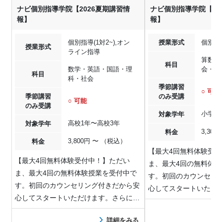
ナビ個別指導学院【2026夏期講習情
ナビ個別指導学院【20
報】
報】
個別指導(1対2~),オン
授業形式
個別指導
授業形式
ライン指導
算数・
科目
数学・英語・国語・理
会・英
科目
科・社会
季節講習
○ 可能
季節講習
のみ受講
○ 可能
のみ受講
小学1
対象学年
高校1年〜高校3年
対象学年
3,30
料金
3,800円 〜 （税込）
料金
【最大4回無料体験受
【最大4回無料体験受付中！】ただい
ま、最大4回の無料体
ま、最大4回の無料体験授業を受付中で
す。初回のカウンセリ
す。初回のカウンセリング付きだから安
心してスタートいただ
心してスタートいただけます。さらに、
無料体験から継…
無料体験から継…
詳細をみる