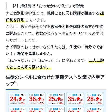
【3】担任制で「おっせかいな先生」が伴走
ナビ個別指導学院では、
教科ごとに同じ講師が担当する
担
任制を採用
しています。
さらに、教室全体を見守る
教室長と担任講師の両方が生徒
に関わる
ことで、複数の視点から生徒ひとりひとりの学習
をサポートします。
ナビ個別のおっせかいな先生たちは、
生徒の「自分ででき
た！」瞬間を見逃しません。
「わからない」が「わかった！」に変わるまで、
二人三脚
でとことん寄り添います。
生徒のレベルに合わせた定期テスト対策で内申ア
ップ！