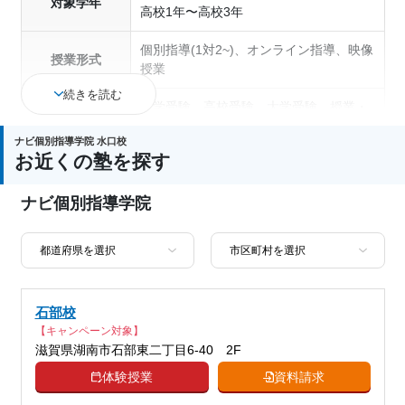
対象学年
高校1年〜高校3年
個別指導(1対2~)、オンライン指導、映像
授業形式
授業
続きを読む
中学受験、高校受験、大学受験、授業・
通塾の目的
定期テスト対策、内申点対策、学習習慣
ナビ個別指導学院 水口校
の定着
お近くの塾を探す
成績保証制度あり、授業の振替可能、オ
ナビ個別指導学院
塾の特徴
ンライン対応、1科目から受講可能、季
節講習のみの受講可、自習室あり
科目
国語、算数、数学、理科、社会、英語
石部校
【キャンペーン対象】
滋賀県湖南市石部東二丁目6-40 2F
体験授業
資料請求