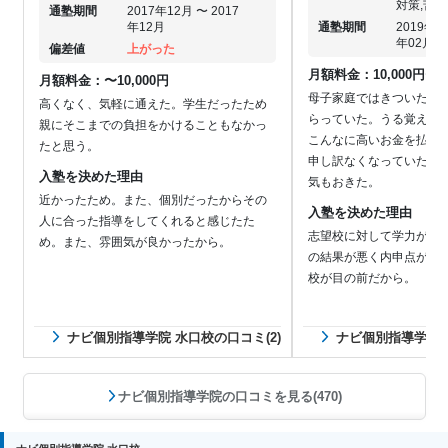
対策,苦
通塾期間
2017年12月 〜 2017
年12月
通塾期間
2019年0
年02月
偏差値
上がった
月額料金：10,000円〜30
月額料金：〜10,000円
母子家庭ではきついため
高くなく、気軽に通えた。学生だったため
らっていた。うる覚えで
親にそこまでの負担をかけることもなかっ
こんなに高いお金を払っ
たと思う。
申し訳なくなっていた。
入塾を決めた理由
気もおきた。
近かったため。また、個別だったからその
入塾を決めた理由
人に合った指導をしてくれると感じたた
志望校に対して学力が足り
め。また、雰囲気が良かったから。
の結果が悪く内申点がわる
校が目の前だから。
ナビ個別指導学院 水口校の口コミ(2)
ナビ個別指導学院 
ナビ個別指導学院の口コミを見る(470)