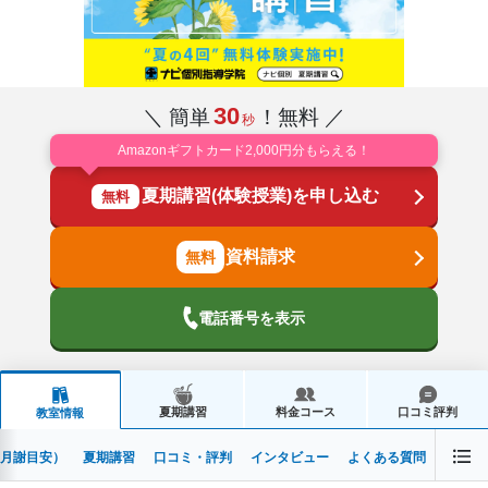
30
＼ 簡単
！無料 ／
秒
Amazonギフトカード2,000円分もらえる！
夏期講習(体験授業)を申し込む
無料
資料請求
電話番号を表示
夏期講習
料金コース
口コミ評判
教室情報
月謝目安）
夏期講習
口コミ・評判
インタビュー
よくある質問