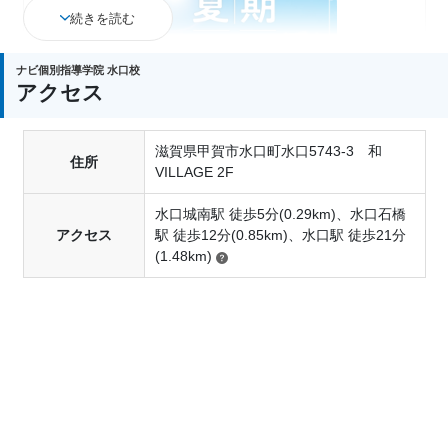
続きを読む
ナビ個別指導学院 水口校
アクセス
滋賀県甲賀市水口町水口5743-3 和
ナビ個別指導学院では、ただいま
「夏の入会金￥0キ
住所
VILLAGE 2F
ャンペーン」
を実施中です！
下記の期間中にお申し込み・ご契約をいただいたお
水口城南駅 徒歩5分(0.29km)、水口石橋
アクセス
駅 徒歩12分(0.85km)、水口駅 徒歩21分
客様が対象となります。
(1.48km)
・特典内容： 入会金 0円
・適用条件： 6/1〜8/31までにお問い合わせいただ
き、9/30までにご入会契約を完了された方
期間限定のキャンペーンとなりますので、この機会
にぜひご活用ください。
夏休みは1学期までのつまずきを解消できる唯一の期
間です。