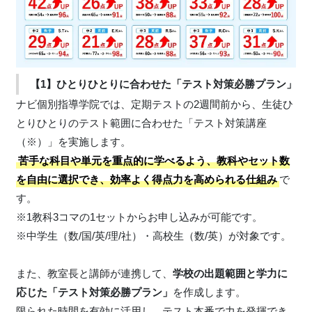
【1】ひとりひとりに合わせた「テスト対策必勝プラン」
ナビ個別指導学院では、定期テストの2週間前から、生徒ひ
とりひとりのテスト範囲に合わせた「テスト対策講座
（※）」を実施します。
苦手な科目や単元を重点的に学べるよう、教科やセット数
を自由に選択でき、効率よく得点力を高められる仕組み
で
す。
※1教科3コマの1セットからお申し込みが可能です。
※中学生（数/国/英/理/社）・高校生（数/英）が対象です。
また、教室長と講師が連携して、
学校の出題範囲と学力に
応じた「テスト対策必勝プラン」
を作成します。
限られた時間を有効に活用し、テスト本番で力を発揮でき