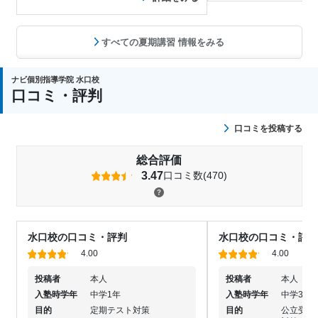
すべての夏期講習 情報をみる
ナビ個別指導学院 水口校
口コミ・評判
口コミを投稿する
総合評価
3.47
口コミ数(470)
水口校の口コミ・評判
水口校の口コミ・評判
4.00
4.00
投稿者
本人
投稿者
本人
入塾時学年
中学1年
入塾時学年
中学3年
目的
定期テスト対策
目的
公立受験