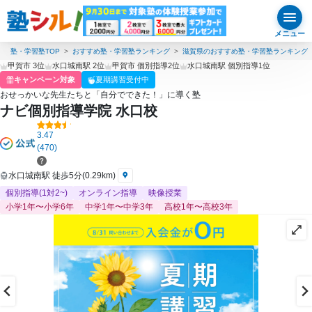
メニュー
塾・学習塾TOP
おすすめ塾・学習塾ランキング
滋賀県のおすすめ塾・学習塾ランキング
甲賀市 3位
水口城南駅 2位
甲賀市 個別指導2位
水口城南駅 個別指導1位
キャンペーン対象
夏期講習受付中
おせっかいな先生たちと「自分でできた！」に導く塾
ナビ個別指導学院 水口校
3.47
(470)
水口城南駅 徒歩5分(0.29km)
個別指導(1対2~)
オンライン指導
映像授業
小学1年〜小学6年
中学1年〜中学3年
高校1年〜高校3年