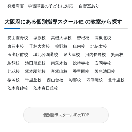
発達障害・学習障害の子どもに対応
自習室あり
大阪府にある個別指導スクールIE の教室から探す
箕面萱野校
塚原校
高槻大塚校
曽根校
高槻北校
東豊中校
千林大宮校
鴫野校
庄内校
北信太校
玉出駅前校
城北公園通校
泉大津校
河内長野校
箕面校
鳥飼校
池田旭丘校
南茨木校
総持寺校
安岡寺校
此花校
塚本駅前校
帝塚山校
香里園校
阪急池田校
桜塚校
千里丘校
西山台校
彩都校
四條畷校
北千里校
茨木真砂校
茨木春日丘校
個別指導スクールIEのTOP