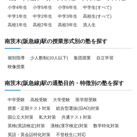
小学4年生
小学5年生
小学6年生
中学生(すべて)
中学1年生
中学2年生
中学3年生
高校生(すべて)
高校1年生
高校2年生
高校3年生
浪人生
南茨木(阪急線)駅の授業形式別の塾を探す
個別指導
少人数制(10人以下)
集団授業
自立学習
映像授業
南茨木(阪急線)駅の通塾目的・特徴別の塾を探す
中学受験
高校受験
大学受験
医学部受験
授業・定期テスト対策
総合型選抜(旧AO)対策
国公立大対策
私大対策
共通テスト対策
英検(英語検定)対策
漢検(漢字検定)対策
数学特化対策
英語・英会話特化対策
不登校生に対応