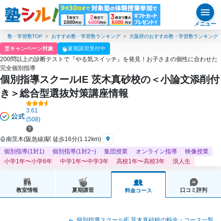
メニュー
塾・学習塾TOP
おすすめ塾・学習塾ランキング
大阪府のおすすめ塾・学習塾ランキング
キャンペーン対象
夏期講習受付中
200問以上の診断テストで『やる気スイッチ』を発見！お子さまの個性に合わせた
完全個別指導
個別指導スクールIE 茨木真砂校の＜小論文添削付
き＞総合型選抜対策講座情報
3.61
(508)
南茨木(阪急線)駅 徒歩16分(1.12km)
個別指導(1対1)
個別指導(1対2~)
集団授業
オンライン指導
映像授業
小学1年〜小学6年
中学1年〜中学3年
高校1年〜高校3年
浪人生
教室情報
夏期講習
口コミ評判
料金コース
個別指導スクールIE 茨木真砂校の料金・コース一覧