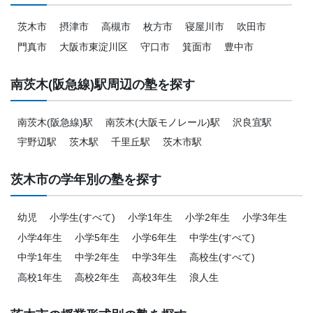
茨木市
摂津市
高槻市
枚方市
寝屋川市
吹田市
門真市
大阪市東淀川区
守口市
箕面市
豊中市
南茨木(阪急線)駅周辺の塾を探す
南茨木(阪急線)駅
南茨木(大阪モノレール)駅
沢良宜駅
宇野辺駅
茨木駅
千里丘駅
茨木市駅
茨木市の学年別の塾を探す
幼児
小学生(すべて)
小学1年生
小学2年生
小学3年生
小学4年生
小学5年生
小学6年生
中学生(すべて)
中学1年生
中学2年生
中学3年生
高校生(すべて)
高校1年生
高校2年生
高校3年生
浪人生