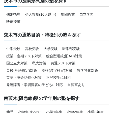
茨木市の授業形式別の塾を探す
個別指導
少人数制(10人以下)
集団授業
自立学習
映像授業
茨木市の通塾目的・特徴別の塾を探す
中学受験
高校受験
大学受験
医学部受験
授業・定期テスト対策
総合型選抜(旧AO)対策
国公立大対策
私大対策
共通テスト対策
英検(英語検定)対策
漢検(漢字検定)対策
数学特化対策
英語・英会話特化対策
不登校生に対応
発達障害・学習障害の子どもに対応
自習室あり
南茨木(阪急線)駅の学年別の塾を探す
幼児
小学生(すべて)
小学1年生
小学2年生
小学3年生