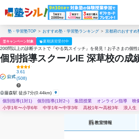
塾・学習塾TOP
おすすめ塾・学習塾ランキング
京都府のおすすめ
夏期講習受付中
キャンペーン対象
200問以上の診断テストで『やる気スイッチ』を発見！お子さまの個
個別指導スクールIE 深草校の
3.61
(508)
藤森駅 徒歩7分(0.44km)
個別指導(1対1)
個別指導(1対2~)
集団授業
オンライン指導
映
小学1年〜小学6年
中学1年〜中学3年
高校1年〜高校3年
浪人生
教室情報