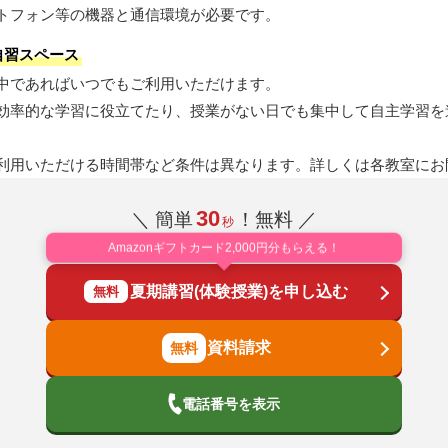
トフォン等の機器と通信環境が必要です。
自習スペース
中であればいつでもご利用いただけます。
効率的な学習に役立てたり、授業がない日でも集中して自主学習を
。
利用いただける時間帯など条件は異なります。詳しくは各教室にお
30
＼ 簡単
！無料 ／
秒
Amazonギフトカード2,000円分もらえる！
夏期講習(体験授業)を申し込む
無料
資料請求
電話番号を表示