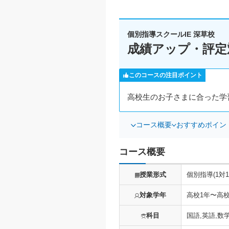
個別指導スクールIE 深草校
成績アップ・評定
このコースの注目ポイント
高校生のお子さまに合った学
コース概要
おすすめポイン
コース概要
授業形式
個別指導(1対1
対象学年
高校1年〜高
科目
国語,英語,数