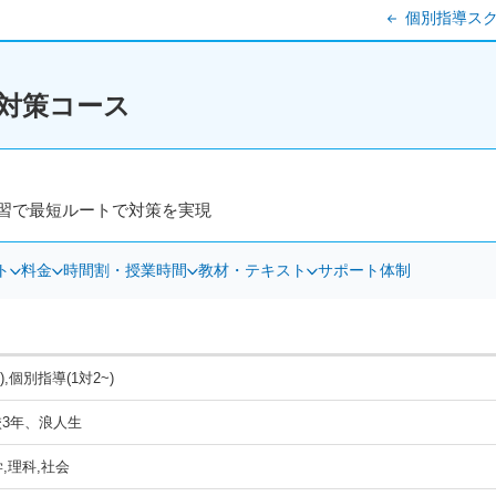
個別指導スク
対策コース
習で最短ルートで対策を実現
ト
料金
時間割・授業時間
教材・テキスト
サポート体制
),個別指導(1対2~)
校3年、浪人生
学,理科,社会