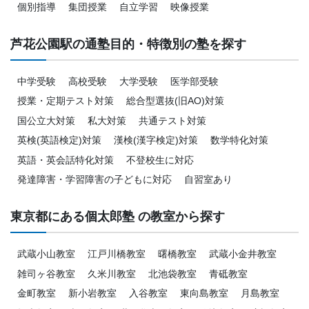
個別指導
集団授業
自立学習
映像授業
芦花公園駅の通塾目的・特徴別の塾を探す
中学受験
高校受験
大学受験
医学部受験
授業・定期テスト対策
総合型選抜(旧AO)対策
国公立大対策
私大対策
共通テスト対策
英検(英語検定)対策
漢検(漢字検定)対策
数学特化対策
英語・英会話特化対策
不登校生に対応
発達障害・学習障害の子どもに対応
自習室あり
東京都にある個太郎塾 の教室から探す
武蔵小山教室
江戸川橋教室
曙橋教室
武蔵小金井教室
雑司ヶ谷教室
久米川教室
北池袋教室
青砥教室
金町教室
新小岩教室
入谷教室
東向島教室
月島教室