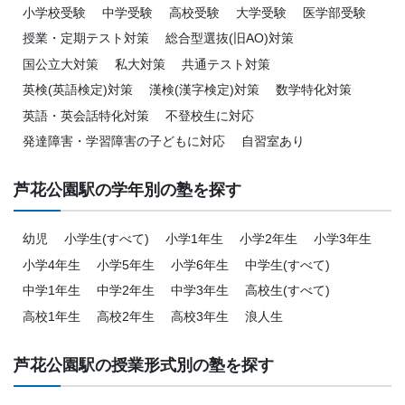
小学校受験
中学受験
高校受験
大学受験
医学部受験
授業・定期テスト対策
総合型選抜(旧AO)対策
国公立大対策
私大対策
共通テスト対策
英検(英語検定)対策
漢検(漢字検定)対策
数学特化対策
英語・英会話特化対策
不登校生に対応
発達障害・学習障害の子どもに対応
自習室あり
芦花公園駅の学年別の塾を探す
幼児
小学生(すべて)
小学1年生
小学2年生
小学3年生
小学4年生
小学5年生
小学6年生
中学生(すべて)
中学1年生
中学2年生
中学3年生
高校生(すべて)
高校1年生
高校2年生
高校3年生
浪人生
芦花公園駅の授業形式別の塾を探す