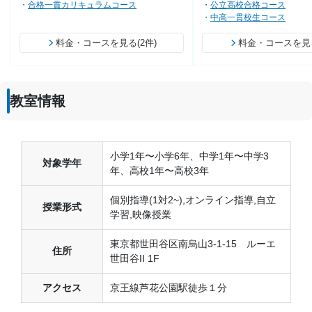
合格一貫カリキュラムコース
公立高校合格コース
中高一貫校生コース
料金・コースを見る(2件)
料金・コースを見る
教室情報
小学1年〜小学6年、中学1年〜中学3
対象学年
年、高校1年〜高校3年
個別指導(1対2~),オンライン指導,自立
授業形式
学習,映像授業
東京都世田谷区南烏山3-1-15 ルーエ
住所
世田谷II 1F
アクセス
京王線芦花公園駅徒歩１分