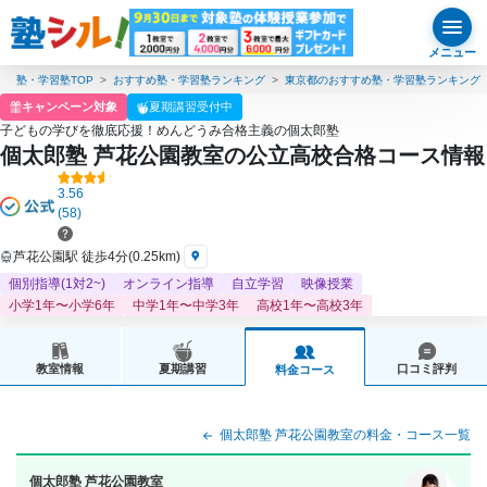
メニュー
塾・学習塾TOP
おすすめ塾・学習塾ランキング
東京都のおすすめ塾・学習塾ランキング
キャンペーン対象
夏期講習受付中
子どもの学びを徹底応援！めんどうみ合格主義の個太郎塾
個太郎塾 芦花公園教室の公立高校合格コース情報
3.56
(58)
芦花公園駅 徒歩4分(0.25km)
個別指導(1対2~)
オンライン指導
自立学習
映像授業
小学1年〜小学6年
中学1年〜中学3年
高校1年〜高校3年
教室情報
夏期講習
口コミ評判
料金コース
個太郎塾 芦花公園教室の料金・コース一覧
個太郎塾 芦花公園教室