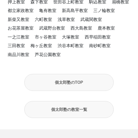
押上教室
森下教室
世田谷上町教室
駒込教室
扇橋教室
都立家政教室
亀有教室
新高島平教室
三ノ輪教室
新柴又教室
六町教室
浅草教室
武蔵関教室
お花茶屋教室
武蔵野台教室
西大島教室
鹿本教室
一之江教室
市ヶ谷教室
大塚教室
西早稲田教室
三田教室
梅ヶ丘教室
渋谷本町教室
南砂町教室
南品川教室
芦花公園教室
個太郎塾のTOP
個太郎塾の教室一覧