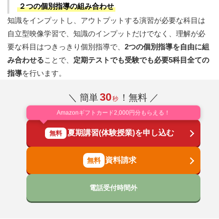
２つの個別指導の組み合わせ
知識をインプットし、アウトプットする演習が必要な科目は
自立型映像学習で、知識のインプットだけでなく、理解が必
要な科目はつきっきり個別指導で、
2つの個別指導を自由に組
み合わせる
ことで、
定期テストでも受験でも必要5科目全ての
指導
を行います。
30
＼ 簡単
！無料 ／
秒
Amazonギフトカード2,000円分もらえる！
夏期講習(体験授業)を申し込む
無料
資料請求
電話受付時間外