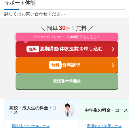
サポート体制
詳しくはお問い合わせください
30
＼ 簡単
！無料 ／
秒
Amazonギフトカード2,000円分もらえる！
夏期講習(体験授業)を申し込む
無料
資料請求
電話受付時間外
高校・浪人生の料金・コ
中学生の料金・コース
ース
高校別パーソナルコース
定期テスト対策コース