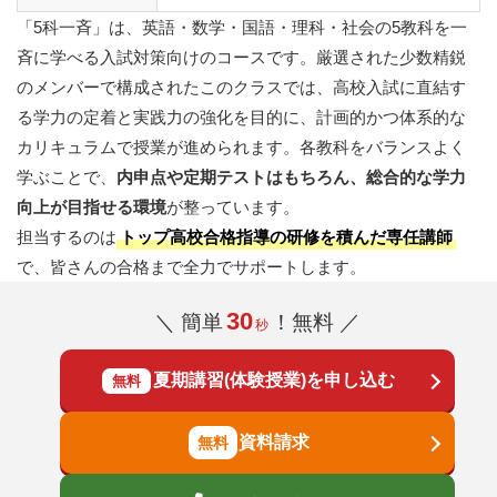
「5科一斉」は、英語・数学・国語・理科・社会の5教科を一
斉に学べる入試対策向けのコースです。厳選された少数精鋭
のメンバーで構成されたこのクラスでは、高校入試に直結す
る学力の定着と実践力の強化を目的に、計画的かつ体系的な
カリキュラムで授業が進められます。各教科をバランスよく
学ぶことで、
内申点や定期テストはもちろん、総合的な学力
向上が目指せる環境
が整っています。
担当するのは
トップ高校合格指導の研修を積んだ専任講師
で、皆さんの合格まで全力でサポートします。
30
＼ 簡単
！無料 ／
秒
夏期講習(体験授業)を申し込む
無料
資料請求