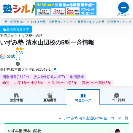
メニュー
塾・学習塾TOP
おすすめ塾・学習塾ランキング
長野県のおすすめ塾・学習塾ランキング
夏期講習受付中
平均点からトップ校へ合格
いずみ塾 清水山辺校の5科一斉情報
2.33
(1)
長野県松本市大字里山辺1549-1
個別指導(1対2~)
少人数制(10人以下)
集団授業
幼児
小学1年〜小学6年
中学1年〜中学3年
高校1年〜高校3年
教室情報
夏期講習
口コミ評判
料金コース
いずみ塾 清水山辺校の料金・コース一覧
いずみ塾 清水山辺校