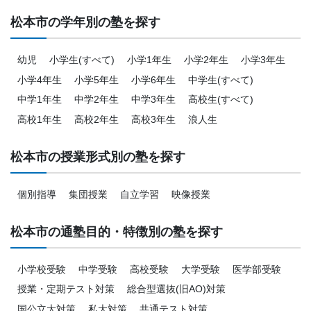
松本市の学年別の塾を探す
幼児
小学生(すべて)
小学1年生
小学2年生
小学3年生
小学4年生
小学5年生
小学6年生
中学生(すべて)
中学1年生
中学2年生
中学3年生
高校生(すべて)
高校1年生
高校2年生
高校3年生
浪人生
松本市の授業形式別の塾を探す
個別指導
集団授業
自立学習
映像授業
松本市の通塾目的・特徴別の塾を探す
小学校受験
中学受験
高校受験
大学受験
医学部受験
授業・定期テスト対策
総合型選抜(旧AO)対策
国公立大対策
私大対策
共通テスト対策