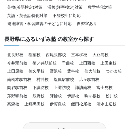
英検(英語検定)対策
漢検(漢字検定)対策
数学特化対策
英語・英会話特化対策
不登校生に対応
発達障害・学習障害の子どもに対応
自習室あり
長野県にあるいずみ塾 の教室から探す
北長野校
稲葉校
西尾張部校
三本柳校
大豆島校
今井駅前校
篠ノ井駅前校
千曲校
上田西校
上田東校
上田原校
佐久平校
野沢校
豊科校
信大前校
つかま校
南松本駅前校
村井校
塩尻駅前校
広丘駅前校
岡谷駅前校
下諏訪校
上諏訪校
諏訪南校
富士見校
茅野駅前校
辰野校
箕輪校
伊那校
駒ヶ根校
松川校
高森校
上郷黒田校
伊賀良校
飯田松尾校
清水山辺校