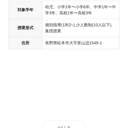
幼児、小学1年〜小学6年、中学1年〜中
対象学年
学3年、高校1年〜高校3年
個別指導(1対2~),少人数制(10人以下),
授業形式
集団授業
住所
長野県松本市大字里山辺1549-1
とじる