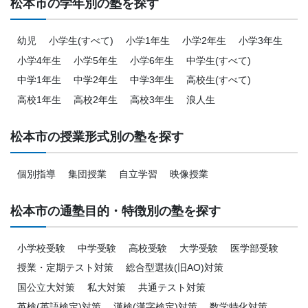
松本市の学年別の塾を探す
幼児
小学生(すべて)
小学1年生
小学2年生
小学3年生
小学4年生
小学5年生
小学6年生
中学生(すべて)
中学1年生
中学2年生
中学3年生
高校生(すべて)
高校1年生
高校2年生
高校3年生
浪人生
松本市の授業形式別の塾を探す
個別指導
集団授業
自立学習
映像授業
松本市の通塾目的・特徴別の塾を探す
小学校受験
中学受験
高校受験
大学受験
医学部受験
授業・定期テスト対策
総合型選抜(旧AO)対策
国公立大対策
私大対策
共通テスト対策
英検(英語検定)対策
漢検(漢字検定)対策
数学特化対策