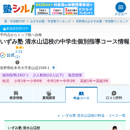
メニュー
塾・学習塾TOP
おすすめ塾・学習塾ランキング
長野県のおすすめ塾・学習塾ランキング
夏期講習受付中
平均点からトップ校へ合格
いずみ塾 清水山辺校の中学生個別指導コース情報
2.33
(1)
長野県松本市大字里山辺1549-1
個別指導(1対2~)
少人数制(10人以下)
集団授業
幼児
小学1年〜小学6年
中学1年〜中学3年
高校1年〜高校3年
教室情報
夏期講習
口コミ評判
料金コース
いずみ塾 清水山辺校の料金・コース一覧
いずみ塾 清水山辺校