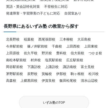
英語・英会話特化対策
不登校生に対応
発達障害・学習障害の子どもに対応
自習室あり
長野県にあるいずみ塾 の教室から探す
北長野校
稲葉校
西尾張部校
三本柳校
大豆島校
今井駅前校
篠ノ井駅前校
千曲校
上田西校
上田東校
上田原校
佐久平校
野沢校
豊科校
信大前校
つかま校
南松本駅前校
村井校
塩尻駅前校
広丘駅前校
岡谷駅前校
下諏訪校
上諏訪校
諏訪南校
富士見校
茅野駅前校
辰野校
箕輪校
伊那校
駒ヶ根校
松川校
高森校
上郷黒田校
伊賀良校
飯田松尾校
清水山辺校
いずみ塾のTOP