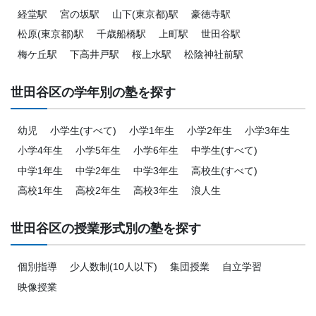
経堂駅
宮の坂駅
山下(東京都)駅
豪徳寺駅
松原(東京都)駅
千歳船橋駅
上町駅
世田谷駅
梅ケ丘駅
下高井戸駅
桜上水駅
松陰神社前駅
世田谷区の学年別の塾を探す
幼児
小学生(すべて)
小学1年生
小学2年生
小学3年生
小学4年生
小学5年生
小学6年生
中学生(すべて)
中学1年生
中学2年生
中学3年生
高校生(すべて)
高校1年生
高校2年生
高校3年生
浪人生
世田谷区の授業形式別の塾を探す
個別指導
少人数制(10人以下)
集団授業
自立学習
映像授業