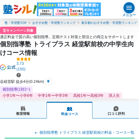
メニュー
塾・学習塾TOP
おすすめ塾・学習塾ランキング
東京都のおすすめ塾・学習塾ランキング
キャンペーン対象
適正料金で質の高い個別指導。定期テスト対策と部活との両立をサポートします
個別指導塾 トライプラス 経堂駅前校の中学生向
けコース情報
3.73
(150)
経堂駅 徒歩4分(0.24km)
個別指導(1対2~)
小学1年〜小学6年
中学1年〜中学3年
高校1年〜高校3年
浪人生
教室情報
口コミ評判
料金コース
個別指導塾 トライプラス 経堂駅前校の料金・コース一覧