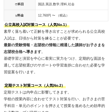
科目
国語,英語,数学,理科,社会
料金
12,760円 〜 （税込）
公立高校入試対策コース（人気No.1）
素早く落ち着いて正解を導き出すことが求められる公立高校
入試は、日頃から対策を練ることが必要です。
最新の受験情報・志望校の情報に精通した講師がお子さまを
志望校合格へ導きます
。
基礎学習と演習を中心に着実に実力をつけ、定期的な面談を
通して志望校選びのサポートや学習進捗に合わせた必要な学
習提案を行います。
定期テスト対策コース（人気No.2）
定期テストは内申点に影響してきます。
学校の授業内容に合わせてテスト対策を行い、お子さまの苦
手科目・単元のポイントを押さえて授業を進めるため効率的