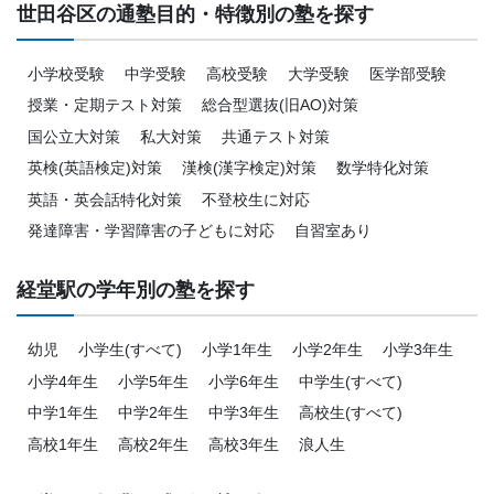
世田谷区の通塾目的・特徴別の塾を探す
小学校受験
中学受験
高校受験
大学受験
医学部受験
授業・定期テスト対策
総合型選抜(旧AO)対策
国公立大対策
私大対策
共通テスト対策
英検(英語検定)対策
漢検(漢字検定)対策
数学特化対策
英語・英会話特化対策
不登校生に対応
発達障害・学習障害の子どもに対応
自習室あり
経堂駅の学年別の塾を探す
幼児
小学生(すべて)
小学1年生
小学2年生
小学3年生
小学4年生
小学5年生
小学6年生
中学生(すべて)
中学1年生
中学2年生
中学3年生
高校生(すべて)
高校1年生
高校2年生
高校3年生
浪人生