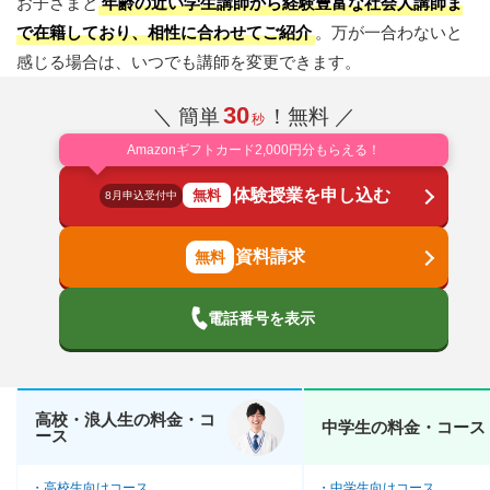
お子さまと
年齢の近い学生講師から経験豊富な社会人講師ま
で在籍しており、相性に合わせてご紹介
。万が一合わないと
感じる場合は、いつでも講師を変更できます。
30
＼ 簡単
！無料 ／
秒
Amazonギフトカード2,000円分もらえる！
体験授業を申し込む
無料
8月申込受付中
資料請求
電話番号を表示
高校・浪人生の料金・コ
中学生の料金・コース
ース
高校生向けコース
中学生向けコース