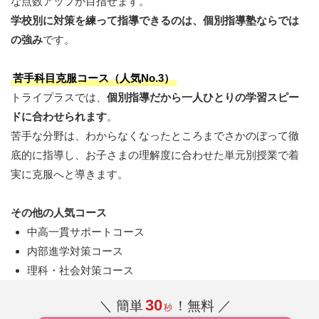
な点数アップが目指せます。
学校別に対策を練って指導できるのは、個別指導塾ならでは
の強み
です。
苦手科目克服コース（人気No.3）
トライプラスでは、
個別指導だから一人ひとりの学習スピー
ドに合わせられます
。
苦手な分野は、わからなくなったところまでさかのぼって徹
底的に指導し、お子さまの理解度に合わせた単元別授業で着
実に克服へと導きます。
その他の人気コース
中高一貫サポートコース
内部進学対策コース
理科・社会対策コース
30
＼ 簡単
！無料 ／
秒