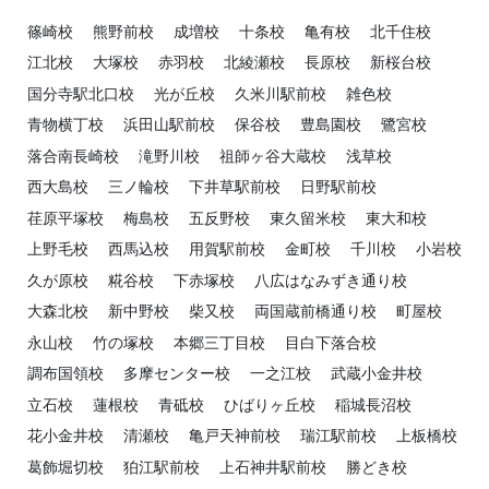
篠崎校
熊野前校
成増校
十条校
亀有校
北千住校
江北校
大塚校
赤羽校
北綾瀬校
長原校
新桜台校
国分寺駅北口校
光が丘校
久米川駅前校
雑色校
青物横丁校
浜田山駅前校
保谷校
豊島園校
鷺宮校
落合南長崎校
滝野川校
祖師ヶ谷大蔵校
浅草校
西大島校
三ノ輪校
下井草駅前校
日野駅前校
荏原平塚校
梅島校
五反野校
東久留米校
東大和校
上野毛校
西馬込校
用賀駅前校
金町校
千川校
小岩校
久が原校
糀谷校
下赤塚校
八広はなみずき通り校
大森北校
新中野校
柴又校
両国蔵前橋通り校
町屋校
永山校
竹の塚校
本郷三丁目校
目白下落合校
調布国領校
多摩センター校
一之江校
武蔵小金井校
立石校
蓮根校
青砥校
ひばりヶ丘校
稲城長沼校
花小金井校
清瀬校
亀戸天神前校
瑞江駅前校
上板橋校
葛飾堀切校
狛江駅前校
上石神井駅前校
勝どき校