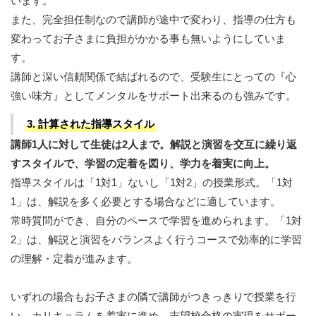
います。
また、完全担任制なので講師が途中で変わり、指導の仕方も
変わってお子さまに負担がかかる事も無いようにしていま
す。
講師と深い信頼関係で結ばれるので、受験生にとっての『心
強い味方』としてメンタルをサポート出来るのも強みです。
3. 計算された指導スタイル
講師1人に対して生徒は2人まで。解説と演習を交互に繰り返
すスタイルで、学習の定着を図り、学力を着実に向上。
指導スタイルは「1対1」ないし「1対2」の授業形式。「1対
1」は、解説を多く必要とする場合などに適しています。
常時質問ができ、自分のペースで学習を進められます。「1対
2」は、解説と演習をバランスよく行うコースで効率的に学習
の理解・定着が進みます。
いずれの場合もお子さまの隣で講師がつきっきりで授業を行
い、カリキュラムを着実に進め、志望校合格の実現をサポー