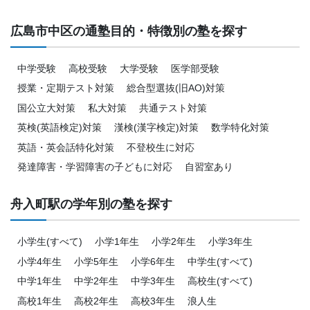
広島市中区の通塾目的・特徴別の塾を探す
中学受験
高校受験
大学受験
医学部受験
授業・定期テスト対策
総合型選抜(旧AO)対策
国公立大対策
私大対策
共通テスト対策
英検(英語検定)対策
漢検(漢字検定)対策
数学特化対策
英語・英会話特化対策
不登校生に対応
発達障害・学習障害の子どもに対応
自習室あり
舟入町駅の学年別の塾を探す
小学生(すべて)
小学1年生
小学2年生
小学3年生
小学4年生
小学5年生
小学6年生
中学生(すべて)
中学1年生
中学2年生
中学3年生
高校生(すべて)
高校1年生
高校2年生
高校3年生
浪人生