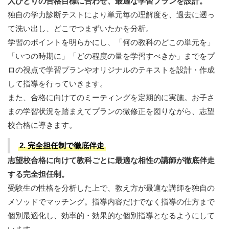
人ひとりの合格目標に合わせ、最適な学習プランを設計。
独自の学力診断テストにより単元毎の理解度を、過去に遡っ
て洗い出し、どこでつまずいたかを分析。
学習のポイントを明らかにし、「何の教科のどこの単元を」
「いつの時期に」「どの程度の量を学習すべきか」までをプ
ロの視点で学習プランやオリジナルのテキストを設計・作成
して指導を行っていきます。
また、合格に向けてのミーティングを定期的に実施。お子さ
まの学習状況を踏まえてプランの微修正を図りながら、志望
校合格に導きます。
2. 完全担任制で徹底伴走
志望校合格に向けて教科ごとに最適な相性の講師が徹底伴走
する完全担任制。
受験生の性格を分析した上で、教え方が最適な講師を独自の
メソッドでマッチング。指導内容だけでなく指導の仕方まで
個別最適化し、効率的・効果的な個別指導となるようにして