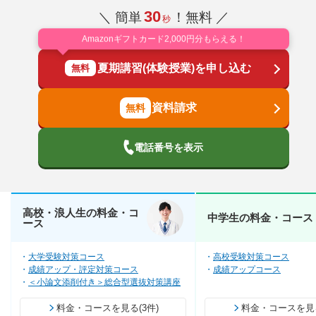
30
＼ 簡単
！無料 ／
秒
Amazonギフトカード2,000円分もらえる！
夏期講習(体験授業)を申し込む
無料
資料請求
電話番号を表示
高校・浪人生の料金・コ
中学生の料金・コース
ース
大学受験対策コース
高校受験対策コース
成績アップ・評定対策コース
成績アップコース
＜小論文添削付き＞総合型選抜対策講座
料金・コースを見る(3件)
料金・コースを見る