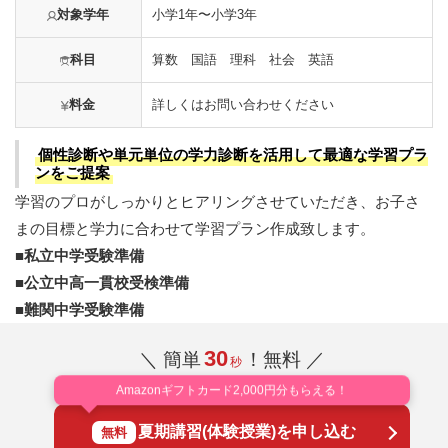
対象学年
小学1年〜小学3年
科目
算数 国語 理科 社会 英語
料金
詳しくはお問い合わせください
個性診断や単元単位の学力診断を活用して最適な学習プラ
ンをご提案
学習のプロがしっかりとヒアリングさせていただき、お子さ
まの目標と学力に合わせて学習プラン作成致します。
■私立中学受験準備
■公立中高一貫校受検準備
■難関中学受験準備
30
＼ 簡単
！無料 ／
秒
Amazonギフトカード2,000円分もらえる！
夏期講習(体験授業)を申し込む
無料