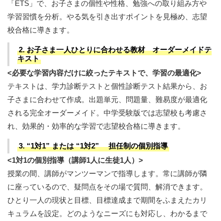
「ETS」で、お子さまの個性や性格、勉強への取り組み方や
学習習慣を分析。やる気を引き出すポイントを見極め、志望
校合格に導きます。
2. お子さま一人ひとりに合わせる教材 オーダーメイドテ
キスト
<必要な学習内容だけに絞ったテキストで、学習の最適化>
テキストは、学力診断テストと個性診断テスト結果から、お
子さまに合わせて作成。出題単元、問題量、難易度が最適化
される完全オーダーメイド。中学受験版では志望校も考慮さ
れ、効果的・効率的な学習で志望校合格に導きます。
3. “1対1” または “1対2” 担任制の個別指導
<1対1の個別指導（講師1人に生徒1人）>
授業の間、講師がマンツーマンで指導します。常に講師が隣
に座っているので、疑問点をその場で質問、解消できます。
ひとり一人の現状と目標、目標達成まで期間をふまえたカリ
キュラムを設定。どのようなニーズにも対応し、わかるまで