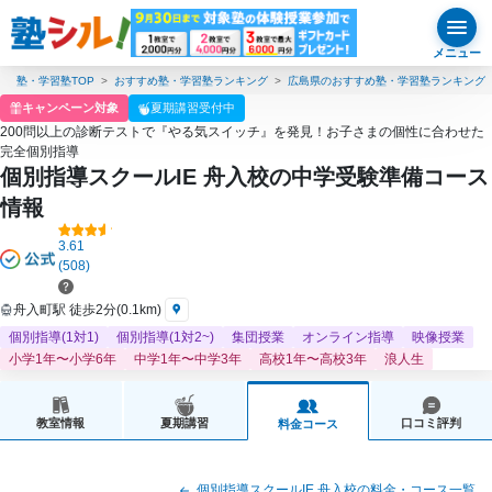
メニュー
塾・学習塾TOP
おすすめ塾・学習塾ランキング
広島県のおすすめ塾・学習塾ランキング
キャンペーン対象
夏期講習受付中
200問以上の診断テストで『やる気スイッチ』を発見！お子さまの個性に合わせた
完全個別指導
個別指導スクールIE 舟入校の中学受験準備コース
情報
3.61
(508)
舟入町駅 徒歩2分(0.1km)
個別指導(1対1)
個別指導(1対2~)
集団授業
オンライン指導
映像授業
小学1年〜小学6年
中学1年〜中学3年
高校1年〜高校3年
浪人生
教室情報
夏期講習
口コミ評判
料金コース
個別指導スクールIE 舟入校の料金・コース一覧