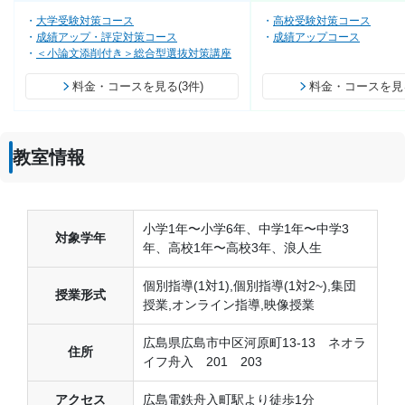
大学受験対策コース
高校受験対策コース
成績アップ・評定対策コース
成績アップコース
＜小論文添削付き＞総合型選抜対策講座
料金・コースを見る(3件)
料金・コースを見る
教室情報
小学1年〜小学6年、中学1年〜中学3
対象学年
年、高校1年〜高校3年、浪人生
個別指導(1対1),個別指導(1対2~),集団
授業形式
授業,オンライン指導,映像授業
広島県広島市中区河原町13-13 ネオラ
住所
イフ舟入 201 203
アクセス
広島電鉄舟入町駅より徒歩1分