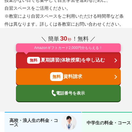
授業がない日でも集中して自主学習を進めるために、
自習スペースをご活用ください。
※教室により自習スペースをご利用いただける時間帯など条
件は異なります。詳しくは各教室にお問い合わせください。
30
＼ 簡単
！無料 ／
秒
Amazonギフトカード2,000円分もらえる！
夏期講習(体験授業)を申し込む
無料
資料請求
電話番号を表示
高校・浪人生の料金・コ
中学生の料金・コース
ース