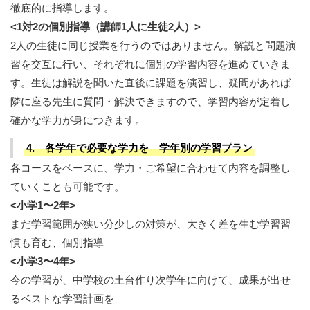
徹底的に指導します。
<1対2の個別指導（講師1人に生徒2人）>
2人の生徒に同じ授業を行うのではありません。解説と問題演
習を交互に行い、それぞれに個別の学習内容を進めていきま
す。生徒は解説を聞いた直後に課題を演習し、疑問があれば
隣に座る先生に質問・解決できますので、学習内容が定着し
確かな学力が身につきます。
4. 各学年で必要な学力を 学年別の学習プラン
各コースをベースに、学力・ご希望に合わせて内容を調整し
ていくことも可能です。
<小学1〜2年>
まだ学習範囲が狭い分少しの対策が、大きく差を生む学習習
慣も育む、個別指導
<小学3〜4年>
今の学習が、中学校の土台作り次学年に向けて、成果が出せ
るベストな学習計画を