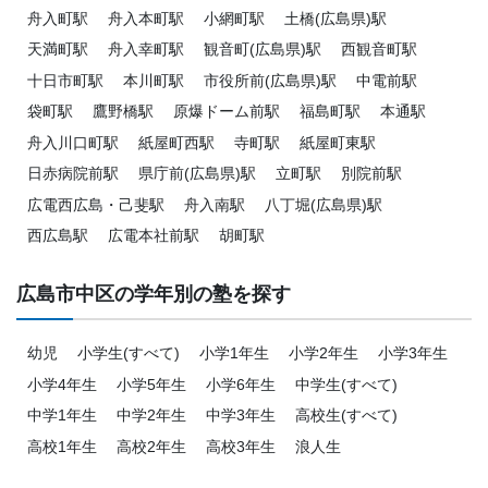
舟入町駅
舟入本町駅
小網町駅
土橋(広島県)駅
天満町駅
舟入幸町駅
観音町(広島県)駅
西観音町駅
十日市町駅
本川町駅
市役所前(広島県)駅
中電前駅
袋町駅
鷹野橋駅
原爆ドーム前駅
福島町駅
本通駅
舟入川口町駅
紙屋町西駅
寺町駅
紙屋町東駅
日赤病院前駅
県庁前(広島県)駅
立町駅
別院前駅
広電西広島・己斐駅
舟入南駅
八丁堀(広島県)駅
西広島駅
広電本社前駅
胡町駅
広島市中区の学年別の塾を探す
幼児
小学生(すべて)
小学1年生
小学2年生
小学3年生
小学4年生
小学5年生
小学6年生
中学生(すべて)
中学1年生
中学2年生
中学3年生
高校生(すべて)
高校1年生
高校2年生
高校3年生
浪人生