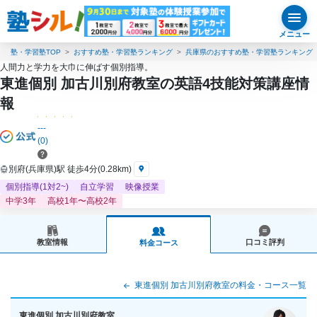
メニュー
塾・学習塾TOP
おすすめ塾・学習塾ランキング
兵庫県のおすすめ塾・学習塾ランキング
人間力と学力を大巾に伸ばす個別指導。
東進個別 加古川別府教室の英語4技能対策講座情
報
---
(0)
別府(兵庫県)駅 徒歩4分(0.28km)
個別指導(1対2~)
自立学習
映像授業
中学3年
高校1年〜高校2年
教室情報
口コミ評判
料金コース
東進個別 加古川別府教室の料金・コース一覧
東進個別 加古川別府教室