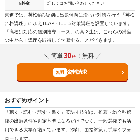
料金
詳しくはお問い合わせください
東進では、英検®の級別に出題傾向に沿った対策を行う「英検
合格講座」に加えTEAP・IELTS対策講座も設置しています。
「高校別対応の個別指導コース」の高２生は、これらの講座
の中から１講座を取得して学習することができます。
30
＼ 簡単
！無料 ／
秒
資料請求
おすすめポイント
「聴く・読む・話す・書く」英語４技能は、推薦・総合型選
抜の出願条件や判定基準になるだけでなく、一般選抜でも活
用できる大学が増えています。添削、面接対策も手厚くフォ
ローします。