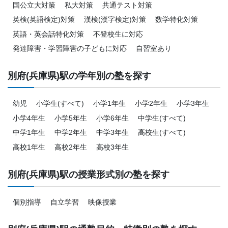
国公立大対策
私大対策
共通テスト対策
英検(英語検定)対策
漢検(漢字検定)対策
数学特化対策
英語・英会話特化対策
不登校生に対応
発達障害・学習障害の子どもに対応
自習室あり
別府(兵庫県)駅の学年別の塾を探す
幼児
小学生(すべて)
小学1年生
小学2年生
小学3年生
小学4年生
小学5年生
小学6年生
中学生(すべて)
中学1年生
中学2年生
中学3年生
高校生(すべて)
高校1年生
高校2年生
高校3年生
別府(兵庫県)駅の授業形式別の塾を探す
個別指導
自立学習
映像授業