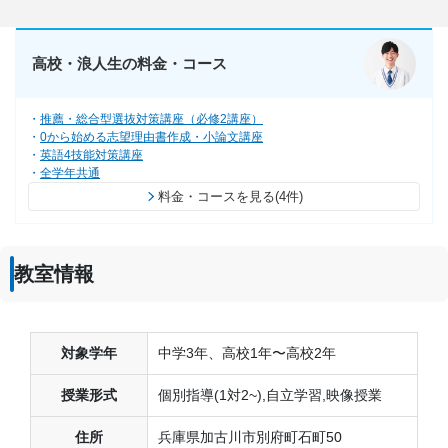
高校・浪人生の料金・コース
推薦・総合型選抜対策講座（必修2講座）
0から始める志望理由書作成・小論文講座
英語4技能対策講座
全学年共通
料金・コースを見る(4件)
教室情報
対象学年
中学3年、高校1年〜高校2年
授業形式
個別指導(1対2~),自立学習,映像授業
住所
兵庫県加古川市別府町石町50