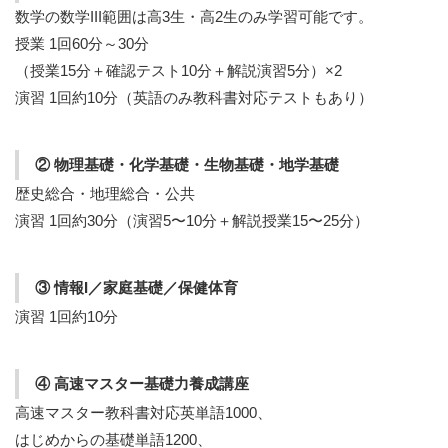
数学の数学III範囲は高3生・高2生のみ学習可能です。
授業 1回60分～30分
（授業15分＋確認テスト10分＋解説演習5分）×2
演習 1回約10分（英語のみ教科書対応テストもあり）
② 物理基礎・化学基礎・生物基礎・地学基礎
歴史総合・地理総合・公共
演習 1回約30分（演習5〜10分＋解説授業15〜25分）
③ 情報I／家庭基礎／保健体育
演習 1回約10分
④ 高速マスター基礎力養成講座
高速マスター教科書対応英単語1000、
はじめからの基礎単語1200、