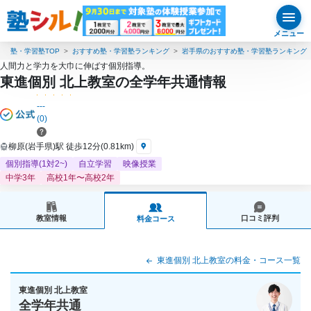
メニュー
塾・学習塾TOP
おすすめ塾・学習塾ランキング
岩手県のおすすめ塾・学習塾ランキング
人間力と学力を大巾に伸ばす個別指導。
東進個別 北上教室の全学年共通情報
---
(0)
柳原(岩手県)駅 徒歩12分(0.81km)
個別指導(1対2~)
自立学習
映像授業
中学3年
高校1年〜高校2年
教室情報
口コミ評判
料金コース
東進個別 北上教室の料金・コース一覧
東進個別 北上教室
全学年共通