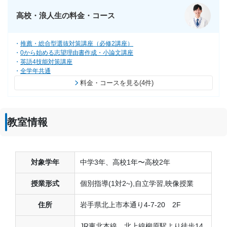
高校・浪人生の料金・コース
推薦・総合型選抜対策講座（必修2講座）
0から始める志望理由書作成・小論文講座
英語4技能対策講座
全学年共通
料金・コースを見る(4件)
教室情報
対象学年
中学3年、高校1年〜高校2年
授業形式
個別指導(1対2~),自立学習,映像授業
住所
岩手県北上市本通り4-7-20 2F
JR東北本線、北上線柳原駅より徒歩14