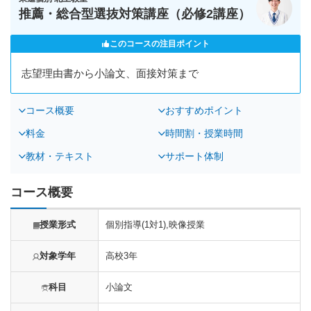
推薦・総合型選抜対策講座（必修2講座）
このコースの注目ポイント
志望理由書から小論文、面接対策まで
コース概要
おすすめポイント
料金
時間割・授業時間
教材・テキスト
サポート体制
コース概要
授業形式
個別指導(1対1),映像授業
対象学年
高校3年
科目
小論文