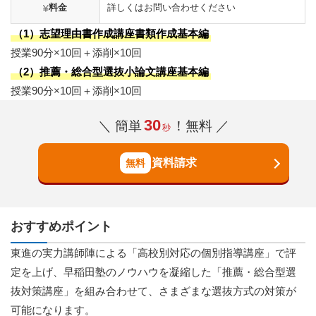
料金
詳しくはお問い合わせください
（1）志望理由書作成講座書類作成基本編
授業90分×10回＋添削×10回
（2）推薦・総合型選抜小論文講座基本編
授業90分×10回＋添削×10回
30
＼ 簡単
！無料 ／
秒
資料請求
おすすめポイント
東進の実力講師陣による「高校別対応の個別指導講座」で評
定を上げ、早稲田塾のノウハウを凝縮した「推薦・総合型選
抜対策講座」を組み合わせて、さまざまな選抜方式の対策が
可能になります。