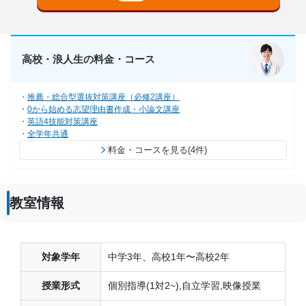
高校・浪人生の料金・コース
推薦・総合型選抜対策講座（必修2講座）
0から始める志望理由書作成・小論文講座
英語4技能対策講座
全学年共通
料金・コースを見る(4件)
教室情報
対象学年
中学3年、高校1年〜高校2年
授業形式
個別指導(1対2~),自立学習,映像授業