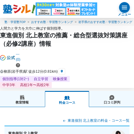
メニュー
塾・学習塾TOP
おすすめ塾・学習塾ランキング
岩手県のおすすめ塾・学習塾ランキング
人間力と学力を大巾に伸ばす個別指導。
東進個別 北上教室の推薦・総合型選抜対策講座
（必修2講座）情報
---
(0)
柳原(岩手県)駅 徒歩12分(0.81km)
個別指導(1対2~)
自立学習
映像授業
中学3年
高校1年〜高校2年
教室情報
口コミ評判
料金コース
東進個別 北上教室の料金・コース一覧
東進個別 北上教室