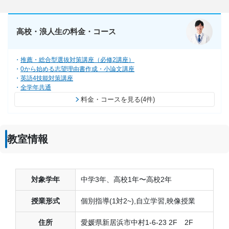
高校・浪人生の料金・コース
推薦・総合型選抜対策講座（必修2講座）
0から始める志望理由書作成・小論文講座
英語4技能対策講座
全学年共通
料金・コースを見る(4件)
教室情報
対象学年
中学3年、高校1年〜高校2年
授業形式
個別指導(1対2~),自立学習,映像授業
住所
愛媛県新居浜市中村1-6-23 2F 2F