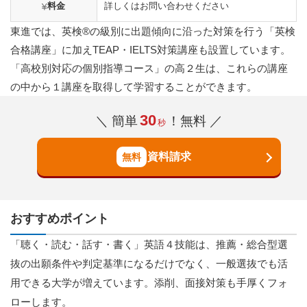
料金
詳しくはお問い合わせください
東進では、英検®の級別に出題傾向に沿った対策を行う「英検
合格講座」に加えTEAP・IELTS対策講座も設置しています。
「高校別対応の個別指導コース」の高２生は、これらの講座
の中から１講座を取得して学習することができます。
30
＼ 簡単
！無料 ／
秒
資料請求
おすすめポイント
「聴く・読む・話す・書く」英語４技能は、推薦・総合型選
抜の出願条件や判定基準になるだけでなく、一般選抜でも活
用できる大学が増えています。添削、面接対策も手厚くフォ
ローします。