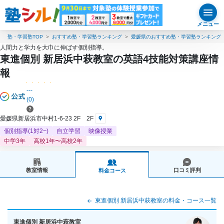
メニュー
塾・学習塾TOP
おすすめ塾・学習塾ランキング
愛媛県のおすすめ塾・学習塾ランキング
人間力と学力を大巾に伸ばす個別指導。
東進個別 新居浜中萩教室の英語4技能対策講座情
報
---
(0)
愛媛県新居浜市中村1-6-23 2F 2F
個別指導(1対2~)
自立学習
映像授業
中学3年
高校1年〜高校2年
教室情報
口コミ評判
料金コース
東進個別 新居浜中萩教室の料金・コース一覧
東進個別 新居浜中萩教室