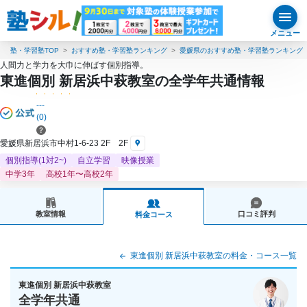
メニュー
塾・学習塾TOP
おすすめ塾・学習塾ランキング
愛媛県のおすすめ塾・学習塾ランキング
人間力と学力を大巾に伸ばす個別指導。
東進個別 新居浜中萩教室の全学年共通情報
---
(0)
愛媛県新居浜市中村1-6-23 2F 2F
個別指導(1対2~)
自立学習
映像授業
中学3年
高校1年〜高校2年
教室情報
口コミ評判
料金コース
東進個別 新居浜中萩教室の料金・コース一覧
東進個別 新居浜中萩教室
全学年共通