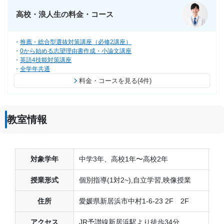
高校・浪人生の料金・コース
推薦・総合型選抜対策講座（必修2講座）
0から始める志望理由書作成・小論文講座
英語4技能対策講座
全学年共通
料金・コースを見る(4件)
教室情報
対象学年
中学3年、高校1年〜高校2年
授業形式
個別指導(1対2~),自立学習,映像授業
住所
愛媛県新居浜市中村1-6-23 2F 2F
アクセス
JR予讃線新居浜駅より徒歩34分