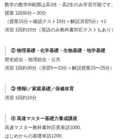
数学の数学III範囲は高3生・高2生のみ学習可能です。
授業 1回60分～30分
（授業15分＋確認テスト10分＋解説演習5分）×2
演習 1回約10分（英語のみ教科書対応テストもあり）
② 物理基礎・化学基礎・生物基礎・地学基礎
歴史総合・地理総合・公共
演習 1回約30分（演習5〜10分＋解説授業15〜25分）
③ 情報I／家庭基礎／保健体育
演習 1回約10分
④ 高速マスター基礎力養成講座
高速マスター教科書対応英単語1000、
はじめからの基礎単語1200、