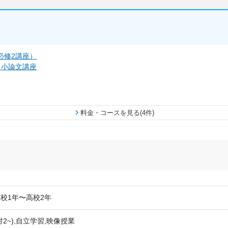
必修2講座）
・小論文講座
料金・コースを見る(4件)
校1年〜高校2年
対2~),自立学習,映像授業