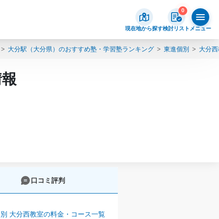
0
現在地から探す
検討リスト
メニュー
大分駅（大分県）のおすすめ塾・学習塾ランキング
東進個別
大分西
情報
口コミ評判
別 大分西教室の料金・コース一覧