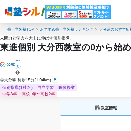
塾・学習塾TOP
おすすめ塾・学習塾ランキング
大分県のおすすめ
人間力と学力を大巾に伸ばす個別指導。
東進個別 大分西教室の0から始
---
(0)
大分駅 徒歩15分(1.04km)
個別指導(1対2~)
自立学習
映像授業
中学3年
高校1年〜高校2年
教室情報