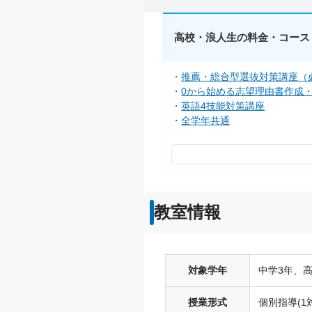
高校・浪人生の料金・コース
推薦・総合型選抜対策講座（
0から始める志望理由書作成
英語4技能対策講座
全学年共通
教室情報
対象学年
中学3年、高
授業形式
個別指導(1