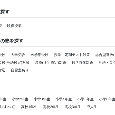
を探す
習
映像授業
別の塾を探す
受験
大学受験
医学部受験
授業・定期テスト対策
総合型選抜(
英検(英語検定)対策
漢検(漢字検定)対策
数学特化対策
英語・英
対応
自習室あり
す
年生
小学2年生
小学3年生
小学4年生
小学5年生
小学6年
生(すべて)
高校1年生
高校2年生
高校3年生
浪人生