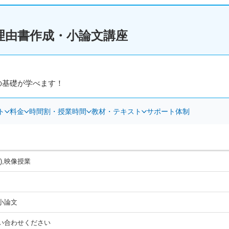
理由書作成・小論文講座
の基礎が学べます！
ト
料金
時間割・授業時間
教材・テキスト
サポート体制
),映像授業
小論文
い合わせください