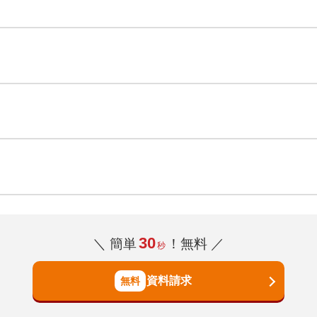
30
＼ 簡単
！無料 ／
秒
資料請求