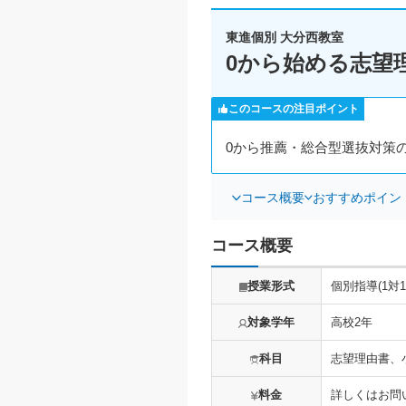
東進個別 大分西教室
0から始める志望
このコースの注目ポイント
0から推薦・総合型選抜対策
コース概要
おすすめポイン
コース概要
授業形式
個別指導(1対1
対象学年
高校2年
科目
志望理由書、
料金
詳しくはお問