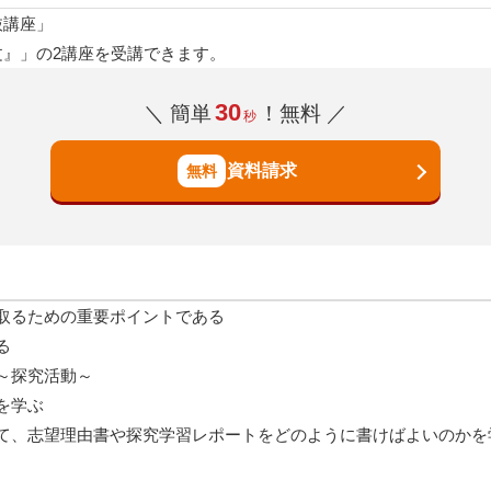
抜講座」
文』」の2講座を受講できます。
30
＼ 簡単
！無料 ／
秒
資料請求
取るための重要ポイントである
る
～探究活動～
を学ぶ
て、志望理由書や探究学習レポートをどのように書けばよいのかを