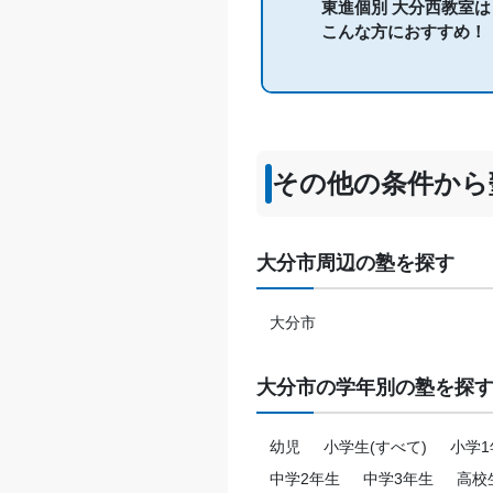
東進個別 大分西教室は
こんな方におすすめ！
その他の条件から
大分市周辺の塾を探す
大分市
大分市の学年別の塾を探
幼児
小学生(すべて)
小学1
中学2年生
中学3年生
高校