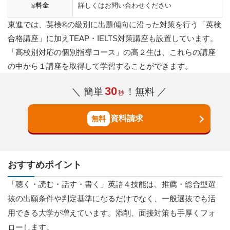
料金
詳しくはお問い合わせください
東進では、英検®の級別に出題傾向に沿った対策を行う「英検
合格講座」に加えTEAP・IELTS対策講座も設置しています。
「高校別対応の個別指導コース」の高２生は、これらの講座
の中から１講座を取得して学習することができます。
30
＼ 簡単
！無料 ／
秒
資料請求
おすすめポイント
「聴く・読む・話す・書く」英語４技能は、推薦・総合型選
抜の出願条件や判定基準になるだけでなく、一般選抜でも活
用できる大学が増えています。添削、面接対策も手厚くフォ
ローします。