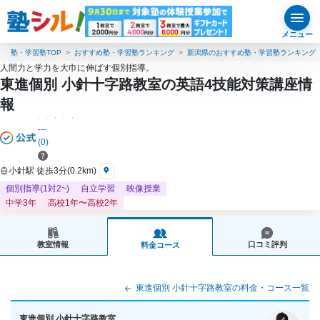
メニュー
塾・学習塾TOP
おすすめ塾・学習塾ランキング
新潟県のおすすめ塾・学習塾ランキング
人間力と学力を大巾に伸ばす個別指導。
東進個別 小針十字路教室の英語4技能対策講座情
報
---
(0)
小針駅 徒歩3分(0.2km)
個別指導(1対2~)
自立学習
映像授業
中学3年
高校1年〜高校2年
教室情報
口コミ評判
料金コース
東進個別 小針十字路教室の料金・コース一覧
東進個別 小針十字路教室