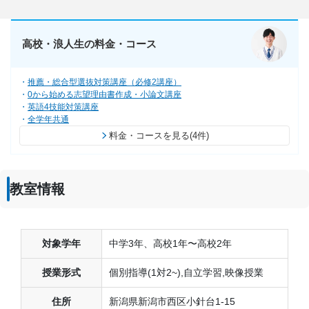
高校・浪人生の料金・コース
推薦・総合型選抜対策講座（必修2講座）
0から始める志望理由書作成・小論文講座
英語4技能対策講座
全学年共通
料金・コースを見る(4件)
教室情報
対象学年
中学3年、高校1年〜高校2年
授業形式
個別指導(1対2~),自立学習,映像授業
住所
新潟県新潟市西区小針台1-15