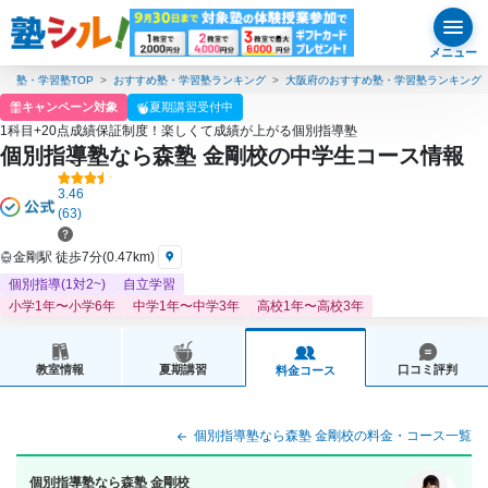
メニュー
塾・学習塾TOP
おすすめ塾・学習塾ランキング
大阪府のおすすめ塾・学習塾ランキング
キャンペーン対象
夏期講習受付中
1科目+20点成績保証制度！楽しくて成績が上がる個別指導塾
個別指導塾なら森塾 金剛校の中学生コース情報
3.46
(63)
金剛駅 徒歩7分(0.47km)
個別指導(1対2~)
自立学習
小学1年〜小学6年
中学1年〜中学3年
高校1年〜高校3年
教室情報
夏期講習
口コミ評判
料金コース
個別指導塾なら森塾 金剛校の料金・コース一覧
個別指導塾なら森塾 金剛校