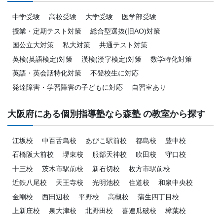
中学受験
高校受験
大学受験
医学部受験
授業・定期テスト対策
総合型選抜(旧AO)対策
国公立大対策
私大対策
共通テスト対策
英検(英語検定)対策
漢検(漢字検定)対策
数学特化対策
英語・英会話特化対策
不登校生に対応
発達障害・学習障害の子どもに対応
自習室あり
大阪府にある個別指導塾なら森塾 の教室から探す
江坂校
中百舌鳥校
あびこ駅前校
都島校
豊中校
石橋阪大前校
堺東校
服部天神校
吹田校
守口校
十三校
茨木市駅前校
新石切校
枚方市駅前校
近鉄八尾校
天王寺校
光明池校
住道校
和泉中央校
金剛校
西田辺校
平野校
高槻校
蒲生四丁目校
上新庄校
泉大津校
北野田校
喜連瓜破校
樟葉校