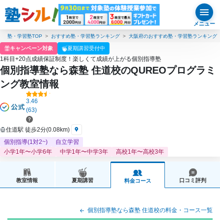
メニュー
塾・学習塾TOP
おすすめ塾・学習塾ランキング
大阪府のおすすめ塾・学習塾ランキング
キャンペーン対象
夏期講習受付中
1科目+20点成績保証制度！楽しくて成績が上がる個別指導塾
個別指導塾なら森塾 住道校のQUREOプログラミ
ング教室情報
3.46
(63)
住道駅 徒歩2分(0.08km)
個別指導(1対2~)
自立学習
小学1年〜小学6年
中学1年〜中学3年
高校1年〜高校3年
教室情報
夏期講習
口コミ評判
料金コース
個別指導塾なら森塾 住道校の料金・コース一覧