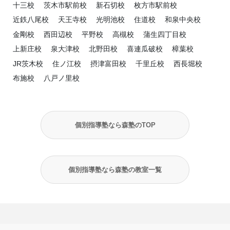
十三校
茨木市駅前校
新石切校
枚方市駅前校
近鉄八尾校
天王寺校
光明池校
住道校
和泉中央校
金剛校
西田辺校
平野校
高槻校
蒲生四丁目校
上新庄校
泉大津校
北野田校
喜連瓜破校
樟葉校
JR茨木校
住ノ江校
摂津富田校
千里丘校
西長堀校
布施校
八戸ノ里校
個別指導塾なら森塾のTOP
個別指導塾なら森塾の教室一覧