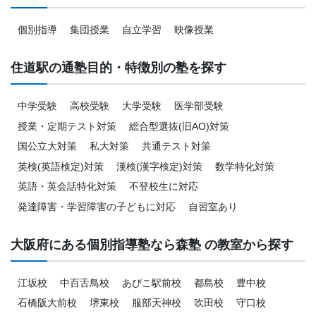
個別指導
集団授業
自立学習
映像授業
住道駅の通塾目的・特徴別の塾を探す
中学受験
高校受験
大学受験
医学部受験
授業・定期テスト対策
総合型選抜(旧AO)対策
国公立大対策
私大対策
共通テスト対策
英検(英語検定)対策
漢検(漢字検定)対策
数学特化対策
英語・英会話特化対策
不登校生に対応
発達障害・学習障害の子どもに対応
自習室あり
大阪府にある個別指導塾なら森塾 の教室から探す
江坂校
中百舌鳥校
あびこ駅前校
都島校
豊中校
石橋阪大前校
堺東校
服部天神校
吹田校
守口校