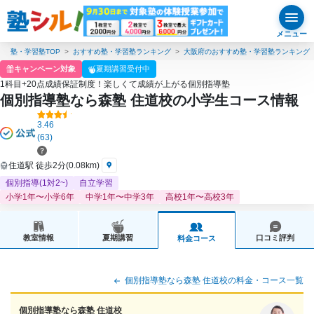
メニュー
塾・学習塾TOP
おすすめ塾・学習塾ランキング
大阪府のおすすめ塾・学習塾ランキング
キャンペーン対象
夏期講習受付中
1科目+20点成績保証制度！楽しくて成績が上がる個別指導塾
個別指導塾なら森塾 住道校の小学生コース情報
3.46
(63)
住道駅 徒歩2分(0.08km)
個別指導(1対2~)
自立学習
小学1年〜小学6年
中学1年〜中学3年
高校1年〜高校3年
教室情報
夏期講習
口コミ評判
料金コース
個別指導塾なら森塾 住道校の料金・コース一覧
個別指導塾なら森塾 住道校