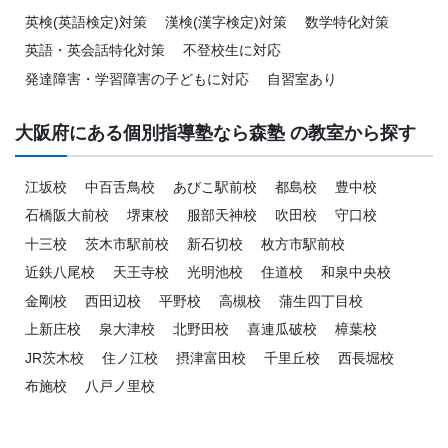
英検(英語検定)対策
漢検(漢字検定)対策
数学特化対策
英語・英会話特化対策
不登校生に対応
発達障害・学習障害の子どもに対応
自習室あり
大阪府にある個別指導塾なら森塾 の教室から探す
江坂校
中百舌鳥校
あびこ駅前校
都島校
豊中校
石橋阪大前校
堺東校
服部天神校
吹田校
守口校
十三校
茨木市駅前校
新石切校
枚方市駅前校
近鉄八尾校
天王寺校
光明池校
住道校
和泉中央校
金剛校
西田辺校
平野校
高槻校
蒲生四丁目校
上新庄校
泉大津校
北野田校
喜連瓜破校
樟葉校
JR茨木校
住ノ江校
摂津富田校
千里丘校
西長堀校
布施校
八戸ノ里校