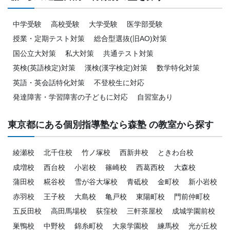
中学受験
高校受験
大学受験
医学部受験
授業・定期テスト対策
総合型選抜(旧AO)対策
国公立大対策
私大対策
共通テスト対策
英検(英語検定)対策
漢検(漢字検定)対策
数学特化対策
英語・英会話特化対策
不登校生に対応
発達障害・学習障害の子どもに対応
自習室あり
東京都にある個別指導塾なら森塾 の教室から探す
綾瀬校
北千住校
竹ノ塚校
西新井校
ときわ台校
成増校
西台校
小岩校
篠崎校
西葛西校
大森校
蒲田校
糀谷校
雪が谷大塚校
青砥校
金町校
新小岩校
赤羽校
王子校
大島校
亀戸校
東陽町校
門前仲町校
五反田校
高田馬場校
荻窪校
三軒茶屋校
成城学園前校
巣鴨校
中野校
錦糸町校
大泉学園校
練馬校
光が丘校