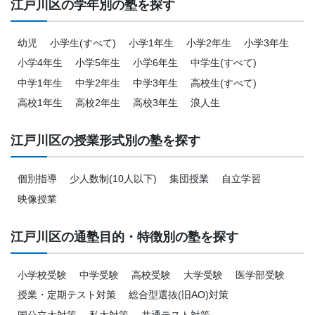
江戸川区の学年別の塾を探す
幼児
小学生(すべて)
小学1年生
小学2年生
小学3年生
小学4年生
小学5年生
小学6年生
中学生(すべて)
中学1年生
中学2年生
中学3年生
高校生(すべて)
高校1年生
高校2年生
高校3年生
浪人生
江戸川区の授業形式別の塾を探す
個別指導
少人数制(10人以下)
集団授業
自立学習
映像授業
江戸川区の通塾目的・特徴別の塾を探す
小学校受験
中学受験
高校受験
大学受験
医学部受験
授業・定期テスト対策
総合型選抜(旧AO)対策
国公立大対策
私大対策
共通テスト対策