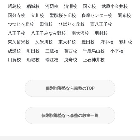
昭島校
稲城校
河辺校
清瀬校
国立校
武蔵小金井校
国分寺校
立川校
聖蹟桜ヶ丘校
多摩センター校
調布校
つつじヶ丘校
田無校
ひばりヶ丘校
西八王子校
八王子校
八王子みなみ野校
南大沢校
羽村校
東久留米校
久米川校
東大和校
豊田校
府中校
鶴川校
成瀬校
町田校
三鷹校
葛西校
千歳烏山校
小平校
用賀校
船堀校
瑞江校
曳舟校
上石神井校
個別指導塾なら森塾のTOP
個別指導塾なら森塾の教室一覧