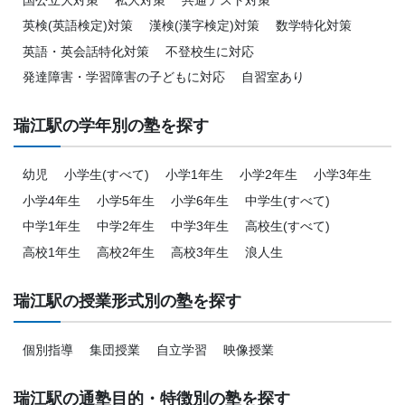
英検(英語検定)対策
漢検(漢字検定)対策
数学特化対策
英語・英会話特化対策
不登校生に対応
発達障害・学習障害の子どもに対応
自習室あり
瑞江駅の学年別の塾を探す
幼児
小学生(すべて)
小学1年生
小学2年生
小学3年生
小学4年生
小学5年生
小学6年生
中学生(すべて)
中学1年生
中学2年生
中学3年生
高校生(すべて)
高校1年生
高校2年生
高校3年生
浪人生
瑞江駅の授業形式別の塾を探す
個別指導
集団授業
自立学習
映像授業
瑞江駅の通塾目的・特徴別の塾を探す