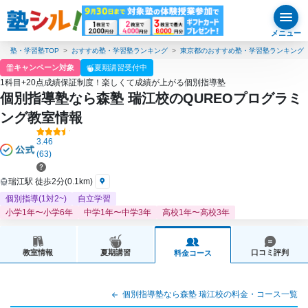
メニュー
塾・学習塾TOP
おすすめ塾・学習塾ランキング
東京都のおすすめ塾・学習塾ランキング
キャンペーン対象
夏期講習受付中
1科目+20点成績保証制度！楽しくて成績が上がる個別指導塾
個別指導塾なら森塾 瑞江校のQUREOプログラミ
ング教室情報
3.46
(63)
瑞江駅 徒歩2分(0.1km)
個別指導(1対2~)
自立学習
小学1年〜小学6年
中学1年〜中学3年
高校1年〜高校3年
教室情報
夏期講習
口コミ評判
料金コース
個別指導塾なら森塾 瑞江校の料金・コース一覧