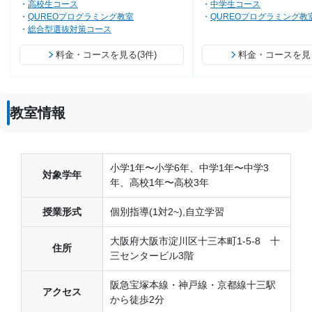
高校生コース
中学生コース
QUREOプログラミング教室
QUREOプログラミング教
総合型選抜対策コース
料金・コースを見る(3件)
料金・コースを見る
教室情報
小学1年〜小学6年、中学1年〜中学3
対象学年
年、高校1年〜高校3年
授業形式
個別指導(1対2~),自立学習
大阪府大阪市淀川区十三本町1-5-8 十
住所
三センタービル3階
阪急宝塚本線・神戸線・京都線十三駅
アクセス
から徒歩2分