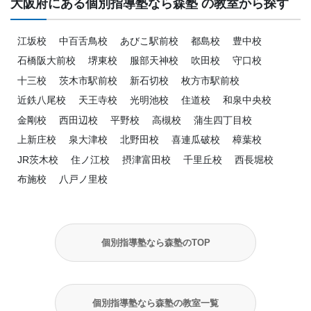
大阪府にある個別指導塾なら森塾 の教室から探す
江坂校
中百舌鳥校
あびこ駅前校
都島校
豊中校
石橋阪大前校
堺東校
服部天神校
吹田校
守口校
十三校
茨木市駅前校
新石切校
枚方市駅前校
近鉄八尾校
天王寺校
光明池校
住道校
和泉中央校
金剛校
西田辺校
平野校
高槻校
蒲生四丁目校
上新庄校
泉大津校
北野田校
喜連瓜破校
樟葉校
JR茨木校
住ノ江校
摂津富田校
千里丘校
西長堀校
布施校
八戸ノ里校
個別指導塾なら森塾のTOP
個別指導塾なら森塾の教室一覧