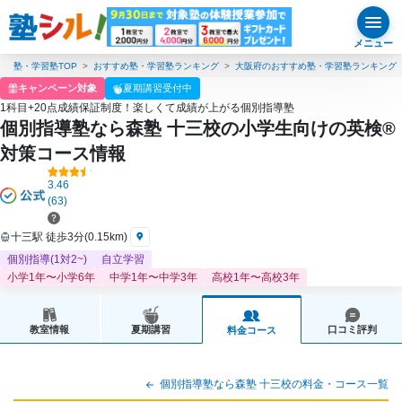
メニュー
塾・学習塾TOP
おすすめ塾・学習塾ランキング
大阪府のおすすめ塾・学習塾ランキング
キャンペーン対象
夏期講習受付中
1科目+20点成績保証制度！楽しくて成績が上がる個別指導塾
個別指導塾なら森塾 十三校の小学生向けの英検®
対策コース情報
3.46
(63)
十三駅 徒歩3分(0.15km)
個別指導(1対2~)
自立学習
小学1年〜小学6年
中学1年〜中学3年
高校1年〜高校3年
教室情報
夏期講習
口コミ評判
料金コース
個別指導塾なら森塾 十三校の料金・コース一覧